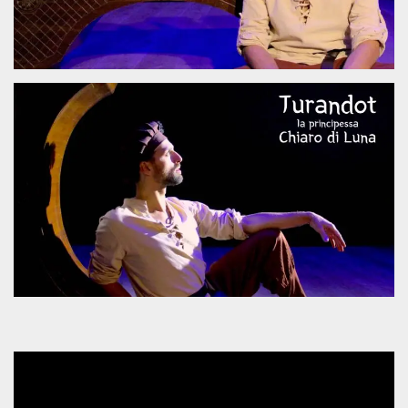
how it is
used can be
specific to
the site, but
a good
example is
maintaining
a logged-in
status for a
user
between
pages.
m
1 year 1
This cookie
Stripe
month
is generally
m.stripe.com
used for
performance
and
optimization
of payment
processing
services,
facilitating
caching of
content on
the browser
to make
pages load
faster.
CookieScriptConsent
4 weeks 2
This cookie
CookieScript
days
is used by
oooh.events