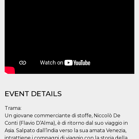
Cookie-
Script.com
service to
remember
visitor
cookie
consent
preferences.
It is
necessary
for Cookie-
Script.com
cookie
banner to
work
properly.
Storage declaration
Storage
EVENT DETAILS
Name
Description
type
fbssls_314278995690155
Session
Trama:
storage
Un giovane commerciante di stoffe, Niccolò De
wpEmojiSettingsSupports
Session
storage
Conti (Flavio D’Alma), è di ritorno dal suo viaggio in
Asia. Salpato dall’india verso la sua amata Venezia,
cn_uc__
Local
storage
intrattiene i compagni di viaggio con la storia della