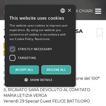
×
TURANDOT LA PRINCIPESSA CHIARO DI L
This website uses cookies
ITALIAN
This website uses cookies to improve user
ENGLISH
TURANDOT LA PRINCIPESSA
experience. By using our website you
consent to all cookies in accordance with
CHIARO DI LUNA
SPANISH
our Cookie Policy.
Read more
30 NOVEMBER 2024 - 21:00
STRICTLY NECESSARY
ONLINE SALES ENDED
TARGETING
Music, Live Events, Clubs
Turandot la principessa Chiaro di Luna
ACCEPT ALL
DECLINE ALL
Con Flavio D’Alma.
Scritto e diretto da Fabio Ricci in occasione del 100°
SHOW DETAILS
ann. del compositore Giacomo Puccini.
IL RICAVATO SARÀ DEVOLUTO AL COMITATO
MARIA LETIZIA VERGA
Strictly necessary
Targeting
Venerdì 29 Special Guest FELICE BATTILORO
Strictly necessary cookies allow core website