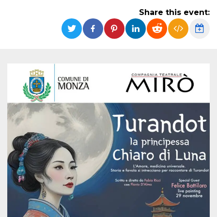
functionality such as user login and account
Share this event:
management. The website cannot be used
properly without strictly necessary cookies.
Provider /
Name
Expiration
Description
Domain
cf_clearance
1 year
This cookie
Cloudflare,
is used by
Inc.
the
.oooh.events
CloudFlare
service to
identify
trusted web
traffic and
override any
security
restrictions
based on
the visitor's
IP address. It
is essential
for
supporting a
website's
security
features and
in providing
protection
against
malicious