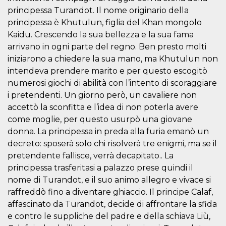
principessa Turandot. Il nome originario della
principessa è Khutulun, figlia del Khan mongolo
Kaidu. Crescendo la sua bellezza e la sua fama
arrivano in ogni parte del regno. Ben presto molti
iniziarono a chiedere la sua mano, ma Khutulun non
Provider /
Name
Expiration
Descriptio
intendeva prendere marito e per questo escogitò
Domain
numerosi giochi di abilità con l’intento di scoraggiare
c_user
4 weeks 2
User Login 
Meta
days
Can be sess
i pretendenti. Un giorno però, un cavaliere non
Platform Inc.
persitent f
.facebook.com
accettò la sconfitta e l’idea di non poterla avere
days
come moglie, per questo usurpò una giovane
datr
2 years
This cookie
Meta
identifies t
donna. La principessa in preda alla furia emanò un
Platform Inc.
browser
.facebook.com
decreto: sposerà solo chi risolverà tre enigmi, ma se il
connecting
Facebook. I
pretendente fallisce, verrà decapitato.. La
directly tie
individual
principessa trasferitasi a palazzo prese quindi il
Facebook t
nome di Turandot, e il suo animo allegro e vivace si
user. Face
reports that
raffreddò fino a diventare ghiaccio. Il principe Calaf,
used to hel
security an
affascinato da Turandot, decide di affrontare la sfida
suspicious 
activity, es
e contro le suppliche del padre e della schiava Liù,
around det