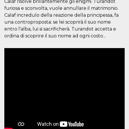
Calaf risolve brillantemente gli enigmi. Turandot
of bots try
access the s
furiosa e sconvolta, vuole annullare il matrimonio.
Facebook a
the behavi
Calaf incredulo della reazione della principessa, fa
profile ass
una controproposta: se lei scoprirà il suo nome
with each d
cookie is d
entro l'alba, lui si sacrificherà. Turandot accetta e
after 10 day
cookie is a
ordina di scoprire il suo nome ad ogni costo...
via Like an
Facebook b
and tags p
on many di
websites.
dpr
.facebook.com
1 week
permette d
controllare 
funzione “S
su Faceboo
pulsante “
piace”, rac
le impostaz
della lingu
permettono
condividere
pagina.
fr
3 months
Contains b
Meta
and user u
Platform Inc.
ID combina
.facebook.com
used for ta
advertising