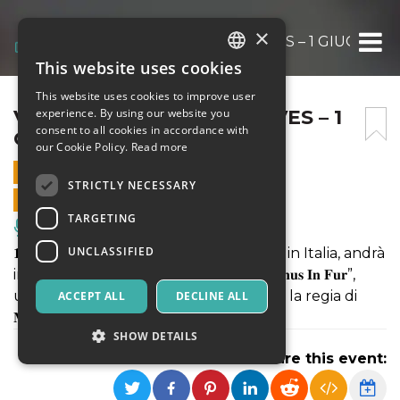
×
VENUS IN FUR DI DAVID IVES – 1 GIUGNO
This website uses cookies
ITALIAN
This website uses cookies to improve user
ENGLISH
VENUS IN FUR DI DAVID IVES – 1
experience. By using our website you
consent to all cookies in accordance with
GIUGNO
SPANISH
our Cookie Policy.
Read more
1 JUNE 2023 - 21:00
STRICTLY NECESSARY
ONLINE SALES ENDED
TARGETING
Music, Live Events, Clubs
UNCLASSIFIED
𝟏, 𝟐 e 𝟑 𝐠𝐢𝐮𝐠𝐧𝐨 h 21.00 per la prima volta in Italia, andrà
in scena. Sul palco dell’Angelo Mai "𝐕𝐞𝐧𝐮𝐬 𝐈𝐧 𝐅𝐮𝐫”,
una commedia scritta da 𝐃𝐚𝐯𝐢𝐝 𝐈𝐯𝐞𝐬 per la regia di
ACCEPT ALL
DECLINE ALL
𝐌𝐢𝐜𝐡𝐞𝐥𝐞 𝐋𝐨𝐧𝐬𝐝𝐚𝐥𝐞-𝐒𝐦𝐢𝐭𝐡 e con 𝐊𝐫𝐢𝐬𝐭𝐨𝐩𝐡
SHOW DETAILS
Share this event: