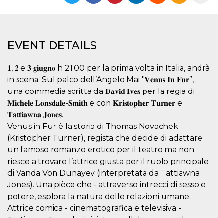
Strictly necessary
Targeting
Unclassified
Strictly necessary cookies allow core website
functionality such as user login and account
EVENT DETAILS
management. The website cannot be used
properly without strictly necessary cookies.
𝟏, 𝟐 e 𝟑 𝐠𝐢𝐮𝐠𝐧𝐨 h 21.00 per la prima volta in Italia, andrà
Provider /
Name
Expiration
Description
Domain
in scena. Sul palco dell’Angelo Mai "𝐕𝐞𝐧𝐮𝐬 𝐈𝐧 𝐅𝐮𝐫”,
una commedia scritta da 𝐃𝐚𝐯𝐢𝐝 𝐈𝐯𝐞𝐬 per la regia di
cf_clearance
1 year
This cookie
Cloudflare,
is used by
Inc.
𝐌𝐢𝐜𝐡𝐞𝐥𝐞 𝐋𝐨𝐧𝐬𝐝𝐚𝐥𝐞-𝐒𝐦𝐢𝐭𝐡 e con 𝐊𝐫𝐢𝐬𝐭𝐨𝐩𝐡𝐞𝐫 𝐓𝐮𝐫𝐧𝐞𝐫 e
the
.oooh.events
CloudFlare
𝐓𝐚𝐭𝐭𝐢𝐚𝐰𝐧𝐚 𝐉𝐨𝐧𝐞𝐬.
service to
Venus in Fur è la storia di Thomas Novachek
identify
trusted web
(Kristopher Turner), regista che decide di adattare
traffic and
override any
un famoso romanzo erotico per il teatro ma non
security
riesce a trovare l’attrice giusta per il ruolo principale
restrictions
based on
di Vanda Von Dunayev (interpretata da Tattiawna
the visitor's
IP address. It
Jones). Una pièce che - attraverso intrecci di sesso e
is essential
for
potere, esplora la natura delle relazioni umane.
supporting a
Attrice comica - cinematografica e televisiva -
website's
security