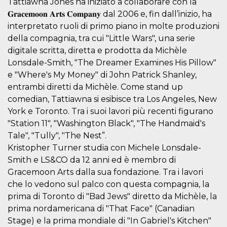
Tattiawna Jones ha iniziato a collaborare con la
features and
in providing
𝐆𝐫𝐚𝐜𝐞𝐦𝐨𝐨𝐧 𝐀𝐫𝐭𝐬 𝐂𝐨𝐦𝐩𝐚𝐧𝐲 dal 2006 e, fin dall’inizio, ha
protection
interpretato ruoli di primo piano in molte produzioni
against
malicious
della compagnia, tra cui "Little Wars", una serie
visitors.
digitale scritta, diretta e prodotta da Michèle
wordpress_test_cookie
Session
Used on
Automattic
sites built
Lonsdale-Smith, "The Dreamer Examines His Pillow"
Inc.
with
.oooh.events
e "Where's My Money" di John Patrick Shanley,
Wordpress.
Tests
entrambi diretti da Michèle. Come stand up
whether or
not the
comedian, Tattiawna si esibisce tra Los Angeles, New
browser has
York e Toronto. Tra i suoi lavori più recenti figurano
cookies
enabled
"Station 11", "Washington Black", "The Handmaid's
PHPSESSID
Session
Cookie
PHP.net
Tale", "Tully", "The Nest”.
generated
oooh.events
Kristopher Turner studia con Michele Lonsdale-
by
applications
Smith e LS&CO da 12 anni ed è membro di
based on
the PHP
Gracemoon Arts dalla sua fondazione. Tra i lavori
language.
This is a
che lo vedono sul palco con questa compagnia, la
general
prima di Toronto di "Bad Jews" diretto da Michèle, la
purpose
identifier
prima nordamericana di "That Face" (Canadian
used to
maintain
Stage) e la prima mondiale di "In Gabriel's Kitchen"
user session