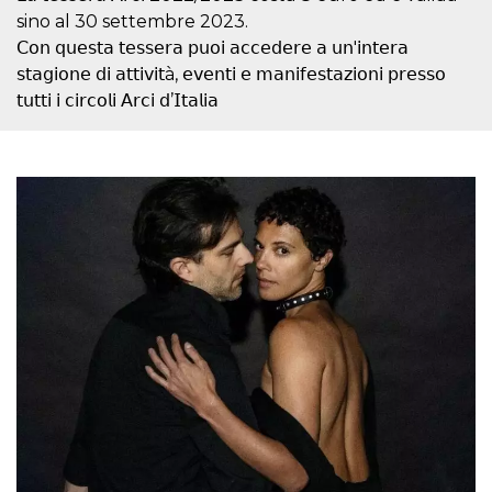
cookie
sino al 30 settembre 2023.
banner to
work
𝖢𝗈𝗇 𝗊𝗎𝖾𝗌𝗍𝖺 𝗍𝖾𝗌𝗌𝖾𝗋𝖺 𝗉𝗎𝗈𝗂 𝖺𝖼𝖼𝖾𝖽𝖾𝗋𝖾 𝖺 𝗎𝗇'𝗂𝗇𝗍𝖾𝗋𝖺
properly.
𝗌𝗍𝖺𝗀𝗂𝗈𝗇𝖾 𝖽𝗂 𝖺𝗍𝗍𝗂𝗏𝗂𝗍à, 𝖾𝗏𝖾𝗇𝗍𝗂 𝖾 𝗆𝖺𝗇𝗂𝖿𝖾𝗌𝗍𝖺𝗓𝗂𝗈𝗇𝗂 𝗉𝗋𝖾𝗌𝗌𝗈
m
1 year 1
This cookie
Stripe
𝗍𝗎𝗍𝗍𝗂 𝗂 𝖼𝗂𝗋𝖼𝗈𝗅𝗂 𝖠𝗋𝖼𝗂 𝖽’𝖨𝗍𝖺𝗅𝗂𝖺
month
is generally
m.stripe.com
used for
performance
and
optimization
of payment
processing
services,
facilitating
caching of
content on
the browser
to make
pages load
faster.
Storage declaration
Storage
Name
Description
type
wpEmojiSettingsSupports
Session
storage
cn_uc__
Local