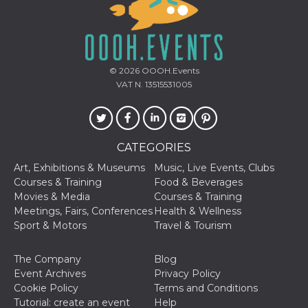
fr
2 months
Contains b
Meta
4 weeks
and user u
Platform Inc.
ID combina
.facebook.com
used for ta
advertising
oo
5 years
Ad optout 
Meta
© 2026
OOOH.Events
Platform Inc.
.facebook.com
VAT N. 13515531005
sb
1 year 11
Facebook 
Meta
months
identificati
Platform Inc.
authenticat
.facebook.com
marketing,
other Face
CATEGORIES
specific fu
cookies.
Art, Exhibitions & Museums
Music, Live Events, Clubs
Courses & Training
Food & Beverages
usida
.facebook.com
Session
raccoglie
informazion
Movies & Media
Courses & Training
browser
Meetings, Fairs, Conferences
Health & Wellness
dell'utente
dell'identif
Sport & Motors
Travel & Tourism
univoco, ut
per persona
la pubblici
The Company
Blog
gli utenti
Event Archives
Privacy Policy
xs
2 months
Used to ma
Meta
Cookie Policy
Terms and Conditions
4 weeks
a session
Platform Inc.
.facebook.com
Tutorial: create an event
Help