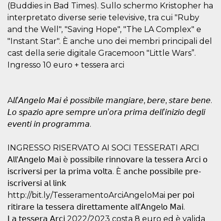
(Buddies in Bad Times). Sullo schermo Kristopher ha
variables. It
is normally a
interpretato diverse serie televisive, tra cui "Ruby
random
generated
and the Well", "Saving Hope", "The LA Complex" e
number,
how it is
"Instant Star". È anche uno dei membri principali del
used can be
cast della serie digitale Gracemoon "Little Wars”.
specific to
the site, but
Ingresso 10 euro + tessera arci
a good
example is
maintaining
a logged-in
status for a
A𝘭𝘭’𝘈𝘯𝘨𝘦𝘭𝘰 𝘔𝘢𝘪 𝘦̀ 𝘱𝘰𝘴𝘴𝘪𝘣𝘪𝘭𝘦 𝘮𝘢𝘯𝘨𝘪𝘢𝘳𝘦, 𝘣𝘦𝘳𝘦, 𝘴𝘵𝘢𝘳𝘦 𝘣𝘦𝘯𝘦.
user
between
𝘓𝘰 𝘴𝘱𝘢𝘻𝘪𝘰 𝘢𝘱𝘳𝘦 𝘴𝘦𝘮𝘱𝘳𝘦 𝘶𝘯’𝘰𝘳𝘢 𝘱𝘳𝘪𝘮𝘢 𝘥𝘦𝘭𝘭’𝘪𝘯𝘪𝘻𝘪𝘰 𝘥𝘦𝘨𝘭𝘪
pages.
𝘦𝘷𝘦𝘯𝘵𝘪 𝘪𝘯 𝘱𝘳𝘰𝘨𝘳𝘢𝘮𝘮𝘢.
CookieScriptConsent
4 weeks 2
This cookie
CookieScript
days
is used by
oooh.events
Cookie-
INGRESSO RISERVATO AI SOCI TESSERATI ARCI
Script.com
service to
𝖠𝗅𝗅'𝖠𝗇𝗀𝖾𝗅𝗈 𝖬𝖺𝗂 è 𝗉𝗈𝗌𝗌𝗂𝖻𝗂𝗅𝖾 𝗋𝗂𝗇𝗇𝗈𝗏𝖺𝗋𝖾 𝗅𝖺 𝗍𝖾𝗌𝗌𝖾𝗋𝖺 𝖠𝗋𝖼𝗂 𝗈
remember
𝗂𝗌𝖼𝗋𝗂𝗏𝖾𝗋𝗌𝗂 𝗉𝖾𝗋 𝗅𝖺 𝗉𝗋𝗂𝗆𝖺 𝗏𝗈𝗅𝗍𝖺. È 𝖺𝗇𝖼𝗁𝖾 𝗉𝗈𝗌𝗌𝗂𝖻𝗂𝗅𝖾 𝗉𝗋𝖾-
visitor
cookie
𝗂𝗌𝖼𝗋𝗂𝗏𝖾𝗋𝗌𝗂 𝖺𝗅 𝗅𝗂𝗇𝗄
consent
preferences.
http://bit.ly/TesseramentoArciAngeloMai 𝗉𝖾𝗋 𝗉𝗈𝗂
It is
necessary
𝗋𝗂𝗍𝗂𝗋𝖺𝗋𝖾 𝗅𝖺 𝗍𝖾𝗌𝗌𝖾𝗋𝖺 𝖽𝗂𝗋𝖾𝗍𝗍𝖺𝗆𝖾𝗇𝗍𝖾 𝖺𝗅𝗅'𝖠𝗇𝗀𝖾𝗅𝗈 𝖬𝖺𝗂.
for Cookie-
𝖫𝖺 𝗍𝖾𝗌𝗌𝖾𝗋𝖺 𝖠𝗋𝖼𝗂 2022/2023 costa 8 euro ed è valida
Script.com