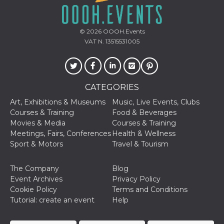
Aiuta Goog
controllare
nuove
funzionalit
© 2026
OOOH.Events
modifiche
dell'interfa
VAT N. 13515531005
vengono m
agli utenti
nell'ambito 
e
implementa
graduali,
CATEGORIES
garantend
un'esperie
Art, Exhibitions & Museums
Music, Live Events, Clubs
coerente p
determinat
Courses & Training
Food & Beverages
utente dur
Movies & Media
Courses & Training
esperiment
Meetings, Fairs, Conferences
Health & Wellness
Sport & Motors
Travel & Tourism
The Company
Blog
Event Archives
Privacy Policy
Cookie Policy
Terms and Conditions
Tutorial: create an event
Help