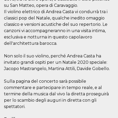
su San Matteo, opera di Caravaggio.
Il violino elettrico di Andrea Casta vi condurrà tra i
classici pop del Natale, qualche inedito omaggio
classico e versioni acustiche del suo repertorio. Le
canzoni vi accompagneranno in una visita intima,
Provider /
Name
Expiration
Descriptio
esclusiva e notturna in questo capolavoro
Domain
dell'architettura barocca.
c_user
4 weeks 2
User Login 
Meta
days
Can be sess
Platform Inc.
persitent f
.facebook.com
Non solo il suo violino, perché Andrea Casta ha
days
invitato grandi ospiti per un Natale 2020 speciale:
datr
2 years
This cookie
Meta
identifies t
Jacopo Mastrangelo, Martina Attili, Davide Gobello.
Platform Inc.
browser
.facebook.com
connecting
Facebook. I
Sulla pagina del concerto sarà possibile
directly tie
individual
commentare e partecipare in tempo reale, e al
Facebook t
termine della musica dal vivo la diretta proseguirà
user. Face
reports that
per lo scambio degli auguri in diretta con gli
used to hel
security an
spettatori.
suspicious 
activity, es
around det