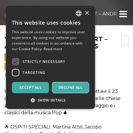
×
YOUR CHRISTMAS CONCERT – ANDREA CAS
This website uses cookies
ITALIAN
This website uses cookies to improve user
ENGLISH
YOUR CHRISTMAS CONCERT –
experience. By using our website you
consent to all cookies in accordance with
ANDREA CASTA & FRIENDS
SPANISH
our Cookie Policy.
Read more
23 DECEMBER 2020 - 21:30
STRICTLY NECESSARY
ONLINE SALES ENDED
TARGETING
Music, Live Events, Clubs
ACCEPT ALL
DECLINE ALL
Il Concerto di Natale ONLINE che aspettavi: il 23
dicembre da casa tua entrerai in una delle chiese
SHOW DETAILS
più belle del mondo tra opere di Caravaggio e i
classici della musica Pop 🎄
Strictly necessary
Targeting
🌟 OSPITI SPECIALI: Martina Attili, Jacopo
Strictly necessary cookies allow core website