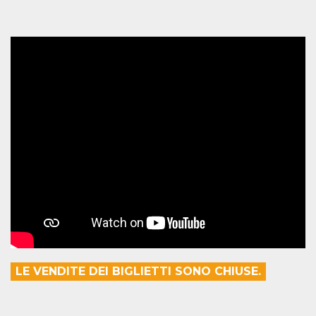
how it is
used can be
specific to
the site, but
a good
example is
maintaining
a logged-in
status for a
user
between
pages.
m
1 year 1
This cookie
Stripe
month
is generally
m.stripe.com
used for
performance
and
optimization
of payment
processing
services,
facilitating
caching of
content on
the browser
to make
LE VENDITE DEI BIGLIETTI SONO CHIUSE.
pages load
faster.
CookieScriptConsent
4 weeks 2
This cookie
CookieScript
days
is used by
oooh.events