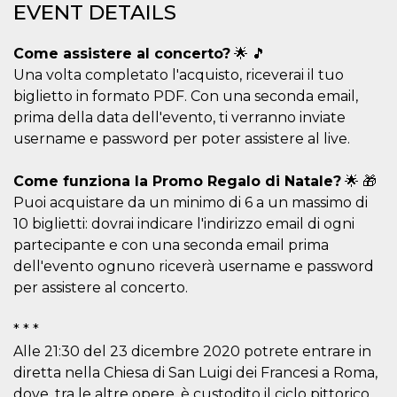
EVENT DETAILS
Cookie-
Script.com
service to
remember
Come assistere al concerto?
🌟 🎵
visitor
Una volta completato l'acquisto, riceverai il tuo
cookie
consent
biglietto in formato PDF. Con una seconda email,
preferences.
It is
prima della data dell'evento, ti verranno inviate
necessary
for Cookie-
username e password per poter assistere al live.
Script.com
cookie
banner to
Come funziona la Promo Regalo di Natale?
🌟 🎁
work
properly.
Puoi acquistare da un minimo di 6 a un massimo di
10 biglietti: dovrai indicare l'indirizzo email di ogni
Storage declaration
partecipante e con una seconda email prima
Storage
dell'evento ognuno riceverà username e password
Name
Description
type
per assistere al concerto.
fbssls_314278995690155
Session
storage
* * *
wpEmojiSettingsSupports
Session
storage
Alle 21:30 del 23 dicembre 2020 potrete entrare in
diretta nella Chiesa di San Luigi dei Francesi a Roma,
cn_uc__
Local
storage
dove, tra le altre opere, è custodito il ciclo pittorico