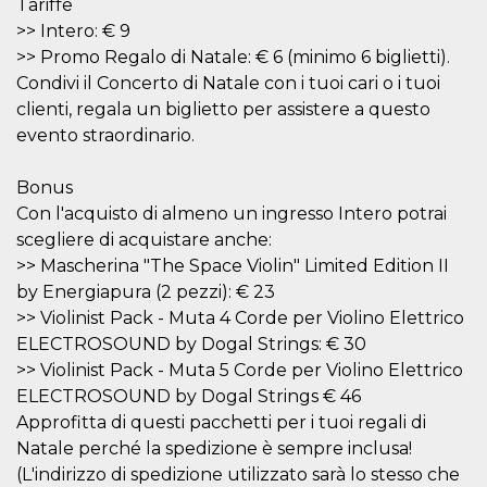
Tariffe
of bots try
access the s
>> Intero: € 9
Facebook a
the behavi
>> Promo Regalo di Natale: € 6 (minimo 6 biglietti).
profile ass
Condivi il Concerto di Natale con i tuoi cari o i tuoi
with each d
cookie is d
clienti, regala un biglietto per assistere a questo
after 10 day
cookie is a
evento straordinario.
via Like an
Facebook b
and tags p
Bonus
on many di
websites.
Con l'acquisto di almeno un ingresso Intero potrai
dpr
.facebook.com
1 week
permette d
scegliere di acquistare anche:
controllare 
>> Mascherina "The Space Violin" Limited Edition II
funzione “S
su Faceboo
by Energiapura (2 pezzi): € 23
pulsante “
piace”, rac
>> Violinist Pack - Muta 4 Corde per Violino Elettrico
le impostaz
ELECTROSOUND by Dogal Strings: € 30
della lingu
permettono
>> Violinist Pack - Muta 5 Corde per Violino Elettrico
condividere
pagina.
ELECTROSOUND by Dogal Strings € 46
fr
3 months
Contains b
Approfitta di questi pacchetti per i tuoi regali di
Meta
and user u
Platform Inc.
Natale perché la spedizione è sempre inclusa!
ID combina
.facebook.com
used for ta
(L'indirizzo di spedizione utilizzato sarà lo stesso che
advertising