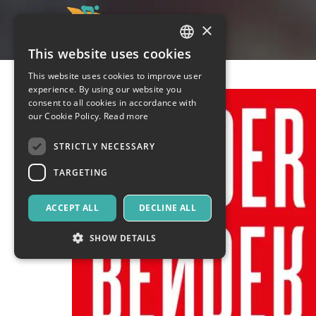
×
This website uses cookies
ITALIAN
This website uses cookies to improve user
ENGLISH
experience. By using our website you
consent to all cookies in accordance with
SPANISH
our Cookie Policy.
Read more
STRICTLY NECESSARY
TARGETING
ACCEPT ALL
DECLINE ALL
SHOW DETAILS
Strictly necessary
Targeting
Strictly necessary cookies allow core website