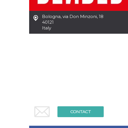
functionality such as user login and account
management. The website cannot be used
properly without strictly necessary cookies.
Bologna
,
via Don Minzoni, 18
40121
Provider /
Name
Expiration
Description
Domain
Italy
cf_clearance
1 year
This cookie
Cloudflare,
is used by
Inc.
the
.oooh.events
CloudFlare
service to
identify
trusted web
traffic and
override any
security
restrictions
based on
the visitor's
IP address. It
is essential
for
supporting a
website's
security
features and
CONTACT
in providing
protection
against
malicious