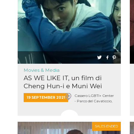
Movies & Media
AS WE LIKE IT, un film di
Cheng Hun-i e Muni Wei
Cassero LGBTI+ Center
19 SEPTEMBER 2021
- Parco del Cavaticcio,
Bologna
SALES ENDED