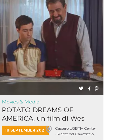
Movies & Media
POTATO DREAMS OF
AMERICA, un film di Wes
Hurley
Cassero LGBTI+ Center
18 SEPTEMBER 2021
- Parco del Cavaticcio,
Bologna