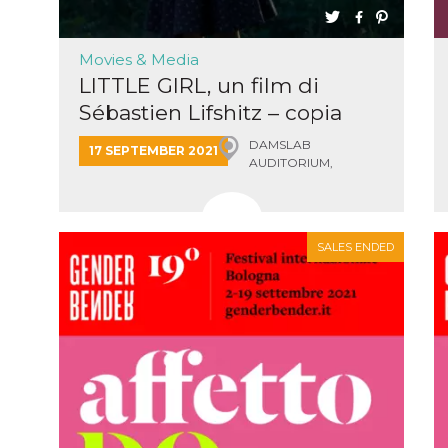
cookie
Movies & Media
LITTLE GIRL, un film di
browser
on,
Sébastien Lifshitz – copia
ion,
 and
book-
DAMSLAB
17 SEPTEMBER 2021
nction
AUDITORIUM,
Bologna
i del
 e
SALES ENDED
icatore
ilizzato
lizzare
tà per
intain
 is
umans