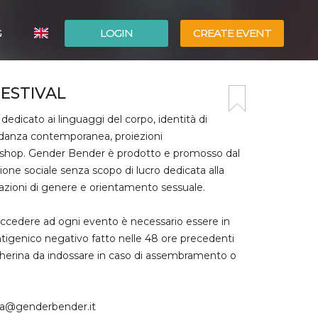
G
LOGIN
CREATE EVENT
ITALIANO
ESTIVAL
ESPAÑOL
 dedicato ai linguaggi del corpo, identità di
i danza contemporanea, proiezioni
orkshop. Gender Bender è prodotto e promosso dal
ne sociale senza scopo di lucro dedicata alla
inazioni di genere e orientamento sessuale.
accedere ad ogni evento è necessario essere in
igenico negativo fatto nelle 48 ore precedenti
cherina da indossare in caso di assembramento o
rna@genderbender.it