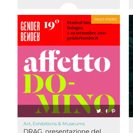
SALES ENDED
n
cookie.
ion or
or 30
he
 to
t is not
d to
he
book
 it is
p with
d
login
Art, Exhibitions & Museums
pecially
DRAG, presentazione del
ection