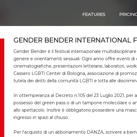
FEATURES
PRICIN
GENDER BENDER INTERNATIONAL F
Gender Bender è il festival internazionale multidisciplinare
genere e orientamenti sessuali. Ogni anno offre eventi d
cinematografiche, presentazioni letterarie, laboratori, w
Cassero LGBTI Center di Bologna, associazione di promozio
tutela dei diritti della comunità LGBTI e lotta alle discrim
In ottemperanza al Decreto n.105 del 23 Luglio 2021, per 
possesso del green pass o di un tampone molecolare o ant
allo spettacolo. Inoltre è obbligatorio possedere una mas
ingresso in spazi al chiuso.
Per l'acquisto di un abbonamento DANZA, scrivere a be