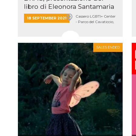
ing to
libro di Eleonora Santamaria
ervice.
lso say
oural
Cassero LGBTI+ Center
18 SEPTEMBER 2021
ociated
- Parco del Cavaticcio,
atr
eleted
Bologna
s. This
lso read
d other
uttons
SALES ENDED
laced
fferent
i
la
eguici
k” del
Mi
colgono
ioni
a e
 di
 la
rowser
nique
tion,
rgeted
.