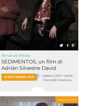
Movies & Media
SEDIMENTOS, un film di
Adrián Silvestre David
Cassero LGBTI+ Center
19 SEPTEMBER 2021
- Parco del Cavaticcio,
Bologna
SALES ENDED