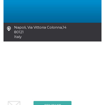
how it is
used can be
specific to
the site, but
a good
example is
maintaining
a logged-in
Napoli
,
Via Vittoria Colonna,14
status for a
80121
user
between
Italy
pages.
m
1 year 1
This cookie
Stripe
month
is generally
m.stripe.com
used for
performance
and
optimization
of payment
processing
services,
facilitating
caching of
content on
the browser
to make
pages load
faster.
CookieScriptConsent
4 weeks 2
This cookie
CookieScript
days
is used by
oooh.events