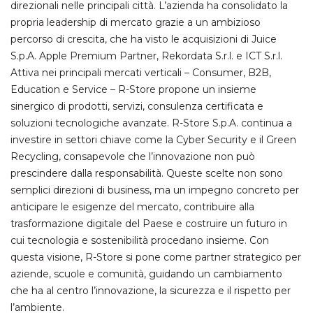
direzionali nelle principali città. L’azienda ha consolidato la
functionality such as user login and account
management. The website cannot be used
propria leadership di mercato grazie a un ambizioso
properly without strictly necessary cookies.
percorso di crescita, che ha visto le acquisizioni di Juice
Provider /
S.p.A. Apple Premium Partner, Rekordata S.r.l. e ICT S.r.l.
Name
Expiration
Description
Domain
Attiva nei principali mercati verticali – Consumer, B2B,
cf_clearance
1 year
This cookie
Cloudflare,
Education e Service – R-Store propone un insieme
is used by
Inc.
the
sinergico di prodotti, servizi, consulenza certificata e
.oooh.events
CloudFlare
soluzioni tecnologiche avanzate. R-Store S.p.A. continua a
service to
identify
investire in settori chiave come la Cyber Security e il Green
trusted web
traffic and
Recycling, consapevole che l’innovazione non può
override any
prescindere dalla responsabilità. Queste scelte non sono
security
restrictions
semplici direzioni di business, ma un impegno concreto per
based on
the visitor's
anticipare le esigenze del mercato, contribuire alla
IP address. It
is essential
trasformazione digitale del Paese e costruire un futuro in
for
cui tecnologia e sostenibilità procedano insieme. Con
supporting a
website's
questa visione, R-Store si pone come partner strategico per
security
features and
aziende, scuole e comunità, guidando un cambiamento
in providing
che ha al centro l’innovazione, la sicurezza e il rispetto per
protection
against
l’ambiente.
malicious