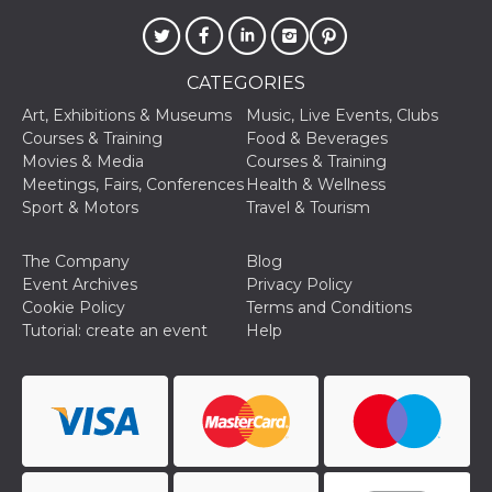
CATEGORIES
Art, Exhibitions & Museums
Music, Live Events, Clubs
Courses & Training
Food & Beverages
Provider /
Name
Expiration
Descriptio
Domain
Movies & Media
Courses & Training
Meetings, Fairs, Conferences
Health & Wellness
c_user
4 weeks 2
User Login 
Meta
days
Can be sess
Sport & Motors
Travel & Tourism
Platform Inc.
persitent f
.facebook.com
days
The Company
Blog
datr
2 years
This cookie
Meta
identifies t
Event Archives
Privacy Policy
Platform Inc.
browser
.facebook.com
Cookie Policy
Terms and Conditions
connecting
Facebook. I
Tutorial: create an event
Help
directly tie
individual
Facebook t
user. Face
reports that
used to hel
security an
suspicious 
activity, es
around det