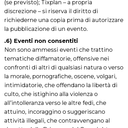
(se previsto); Tixplan – a propria
secondi
Cloudflare 
.hubspot.com
distinguere 
discrezione – si riserva il diritto di
umani e bot
vantaggioso 
sito Web, al
richiederne una copia prima di autorizzare
di effettuar
rapporti val
la pubblicazione di un evento.
sull'utilizzo
proprio sit
.6) Eventi non consentiti
_cfuvid
.hubspot.com
Sessione
Questo coo
viene utiliz
Non sono ammessi eventi che trattino
Cloudflare 
monitorare 
tematiche diffamatorie, offensive nei
utenti attra
le sessioni 
confronti di altri di qualsiasi natura o verso
ottimizzare
l'esperienza
dell'utente
la morale, pornografiche, oscene, volgari,
mantenendo
coerenza de
intimidatorie, che offendano la libertà di
sessione e
fornendo se
culto, che istighino alla violenza o
personalizza
all’intolleranza verso le altre fedi, che
YSC
Sessione
Questo cook
Google LLC
impostato 
.youtube.com
attuino, incoraggino o suggeriscano
YouTube pe
tenere tracc
delle
attività illegali, che contravvengano al
visualizzazi
video incorp