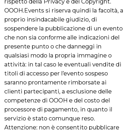
rispetto della Privacy e del Copyright.
VISITOR_INFO1_LIVE
5 mesi 4
Questo cook
Google LLC
OOOH.Events si riserva quindi la facoltà, a
settimane
impostato 
.youtube.com
Youtube pe
proprio insindacabile giudizio, di
tenere tracc
delle prefe
sospendere la pubblicazione di un evento
dell'utente p
video di Yo
incorporati 
che non sia conforme alle indicazioni del
siti; può an
determinare 
presente punto o che danneggi in
visitatore de
web sta
qualsiasi modo la propria immagine o
utilizzando 
nuova o la
attività: in tal caso le eventuali vendite di
vecchia ver
dell'interfac
Youtube.
titoli di accesso per l’evento sospeso
VISITOR_PRIVACY_METADATA
5 mesi 4
Questo coo
YouTube
saranno prontamente rimborsate ai
settimane
viene utiliz
.youtube.com
per memori
clienti partecipanti, a esclusione delle
le scelte di
consenso e
competenze di OOOH e del costo del
privacy dell
per la loro
processore di pagamento, in quanto il
interazione 
sito. Registr
sul consens
servizio è stato comunque reso.
visitatore r
a varie poli
Attenzione: non è consentito pubblicare
impostazion