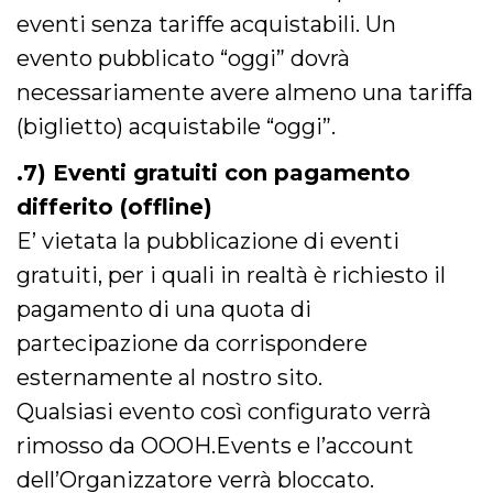
privacy,
eventi senza tariffe acquistabili. Un
garantendo 
loro prefer
evento pubblicato “oggi” dovrà
siano onora
nelle sessio
necessariamente avere almeno una tariffa
future.
__Secure-ROLLOUT_TOKEN
.youtube.com
5 mesi 4
Utilizzato d
(biglietto) acquistabile “oggi”.
settimane
YouTube pe
gestire
l'implement
.7) Eventi gratuiti con pagamento
e la
sperimenta
differito (offline)
delle funzio
Aiuta Googl
E’ vietata la pubblicazione di eventi
controllare 
nuove
gratuiti, per i quali in realtà è richiesto il
funzionalità
modifiche
pagamento di una quota di
dell'interfac
vengono mo
agli utenti
partecipazione da corrispondere
nell'ambito 
e
esternamente al nostro sito.
implementa
graduali,
Qualsiasi evento così configurato verrà
garantendo
un'esperien
rimosso da OOOH.Events e l’account
coerente pe
determinat
dell’Organizzatore verrà bloccato.
utente dura
esperiment