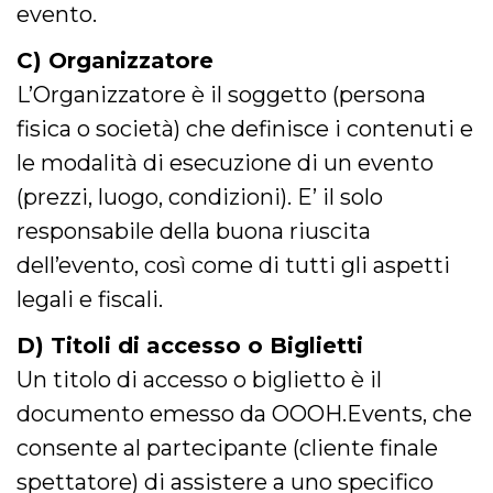
.oooh.events
evento.
browser accetti i
cookie.
C) Organizzatore
PHPSESSID
Sessione
Cookie
PHP.net
generato da
oooh.events
L’Organizzatore è il soggetto (persona
applicazioni
basate sul
fisica o società) che definisce i contenuti e
linguaggio PHP.
Si tratta di un
identificatore
le modalità di esecuzione di un evento
generico
utilizzato per
(prezzi, luogo, condizioni). E’ il solo
mantenere le
variabili di
responsabile della buona riuscita
sessione utente.
Normalmente è
dell’evento, così come di tutti gli aspetti
un numero
generato in
modo casuale, il
legali e fiscali.
modo in cui
viene utilizzato
può essere
D) Titoli di accesso o Biglietti
specifico per il
sito, ma un
Un titolo di accesso o biglietto è il
buon esempio è
mantenere uno
documento emesso da OOOH.Events, che
stato di accesso
per un utente
consente al partecipante (cliente finale
tra le pagine.
spettatore) di assistere a uno specifico
m
1 anno 1
Questo cookie
Stripe