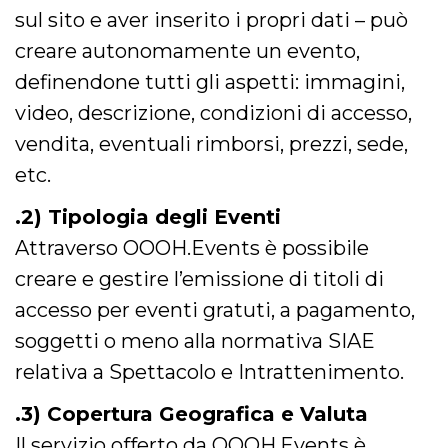
correttamente.
sul sito e aver inserito i propri dati – può
Storage declaration
creare autonomamente un evento,
Storage
definendone tutti gli aspetti: immagini,
Nome
Descrizione
type
video, descrizione, condizioni di accesso,
fbssls_314278995690155
Session
storage
vendita, eventuali rimborsi, prezzi, sede,
wpEmojiSettingsSupports
Session
etc.
storage
cn_uc__
Local
.2) Tipologia degli Eventi
storage
Attraverso OOOH.Events è possibile
creare e gestire l’emissione di titoli di
accesso per eventi gratuti, a pagamento,
soggetti o meno alla normativa SIAE
relativa a Spettacolo e Intrattenimento.
Provider /
Nome
Scadenza
Descrizione
Dominio
.3) Copertura Geografica e Valuta
c_user
4
Cookie di a
Meta
settimane
utente. Può
Platform Inc.
Il servizio offerto da OOOH.Events è
2 giorni
essere di se
.facebook.com