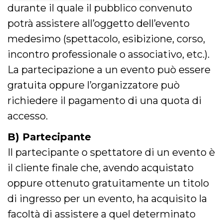
durante il quale il pubblico convenuto
Necessari
Marketing
potrà assistere all’oggetto dell’evento
I cookie strettamente necessari o tecnici sono
medesimo (spettacolo, esibizione, corso,
indispensabili al funzionamento del sito. I
servizi qui presenti non potranno funzionare
incontro professionale o associativo, etc.).
senza.
La partecipazione a un evento può essere
Provider /
Nome
Scadenza
Descrizione
Dominio
gratuita oppure l’organizzatore può
cf_clearance
1 anno
Clearance
Cloudflare,
richiedere il pagamento di una quota di
Cookie from
Inc.
CloudFlare
.oooh.events
accesso.
stores the proof
of challenge
passed. It is
B) Partecipante
used to no
longer issue a
Il partecipante o spettatore di un evento è
captcha or
jschallenge
il cliente finale che, avendo acquistato
challenge if
present. It is
required to
oppure ottenuto gratuitamente un titolo
reach origin
server.
di ingresso per un evento, ha acquisito la
wordpress_test_cookie
Sessione
Cookie di
Automattic
facoltà di assistere a quel determinato
Wordpress,
Inc.
verifica che il