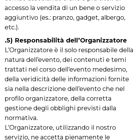
cookie viene
accesso la vendita di un bene o servizio
anche trami
piace e altri
aggiuntivo (es.: pranzo, gadget, albergo,
pulsanti e t
Facebook
posizionati 
etc.).
molti siti W
diversi.
.5) Responsabilità dell’Organizzatore
dpr
.facebook.com
1
permette di
settimana
controllare 
L’Organizzatore è il solo responsabile della
funzione “S
su Facebook
natura dell’evento, dei contenuti e temi
pulsante “M
piace”, rac
trattati nel corso dell’evento medesimo,
le impostaz
della lingua
della veridicità delle informazioni fornite
permettono
condividere
pagina.
sia nella descrizione dell’evento che nel
fr
3 mesi
Contiene la
Meta
profilo organizzatore, della corretta
combinazio
Platform Inc.
ID univoco 
.facebook.com
gestione degli obblighi previsti dalla
browser e
dell'utente,
normativa.
utilizzata pe
pubblicità m
L’Organizzatore, utilizzando il nostro
oo
5 anni
consente
Meta
servizio, ne accetta pienamente le
all'utente di
Platform Inc.