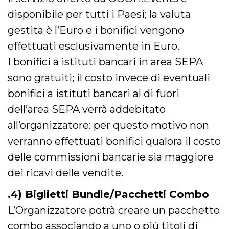
o persistent
disponibile per tutti i Paesi; la valuta
30 giorni
datr
2 anni
Questo coo
gestita è l’Euro e i bonifici vengono
Meta
identifica il
Platform Inc.
browser che
.facebook.com
effettuati esclusivamente in Euro.
connette a
Facebook. 
I bonifici a istituti bancari in area SEPA
direttament
legato alla 
sono gratuiti; il costo invece di eventuali
Facebook
dell'utente.
bonifici a istituti bancari al di fuori
Facebook s
che viene
utilizzato p
dell’area SEPA verrà addebitato
aiutare con 
sicurezza e a
all’organizzatore: per questo motivo non
di accesso
sospette, in
verranno effettuati bonifici qualora il costo
particolare p
rilevamento
delle commissioni bancarie sia maggiore
bot che ten
di accedere 
dei ricavi delle vendite.
servizio. F
afferma anc
il profilo
.4) Biglietti Bundle/Pacchetti Combo
comportame
associato a
ciascun coo
L’Organizzatore potrà creare un pacchetto
datr viene
eliminato d
combo associando a uno o più titoli di
giorni. Que