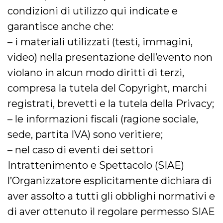
disabilitare 
.facebook.com
visualizzazi
condizioni di utilizzo qui indicate e
delle inserz
Meta in base
garantisce anche che:
sue attività 
web di terzi
– i materiali utilizzati (testi, immagini,
sb
2 anni
Identificazi
Meta
video) nella presentazione dell’evento non
browser di
Platform Inc.
Facebook,
.facebook.com
violano in alcun modo diritti di terzi,
autenticazi
marketing e 
cookie di
compresa la tutela del Copyright, marchi
funzione spe
di Facebook
registrati, brevetti e la tutela della Privacy;
usida
.facebook.com
Sessione
raccoglie
– le informazioni fiscali (ragione sociale,
informazion
browser
sede, partita IVA) sono veritiere;
dell'utente 
dell'identifi
– nel caso di eventi dei settori
univoco, uti
per persona
la pubblicit
Intrattenimento e Spettacolo (SIAE)
gli utenti
l’Organizzatore esplicitamente dichiara di
xs
3 mesi
Utilizzato p
Meta
mantenere 
Platform Inc.
aver assolto a tutti gli obblighi normativi e
sessione
.facebook.com
di aver ottenuto il regolare permesso SIAE
__cf_bm
29 minuti
Questo coo
Cloudflare
58
viene utiliz
Inc.