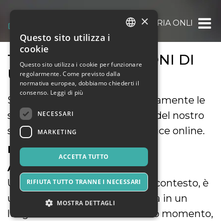
×
OOOH.EVENTS | BIGLIETTERIA ONLINE GRAT
Questo sito utilizza i
ITALIAN
cookie
TERMINI E CONDIZIONI DI
ENGLISH
Questo sito utilizza i cookie per funzionare
UTILIZZO
regolarmente. Come previsto dalla
SPANISH
normativa europea, dobbiamo chiederti il
consenso.
Leggi di più
Siete pregati di leggere attentamente le
NECESSARI
seguenti condizioni di utilizzo del nostro
servizio di biglietteria self-service online.
MARKETING
DEFINIZIONI
ACCETTA TUTTO
A) Evento
Un evento, riferito al presente contesto, è
RIFIUTA TUTTO TRANNE I NECESSARI
un avvenimento che si svolgerà in un
MOSTRA DETTAGLI
luogo determinato e in un dato momento,