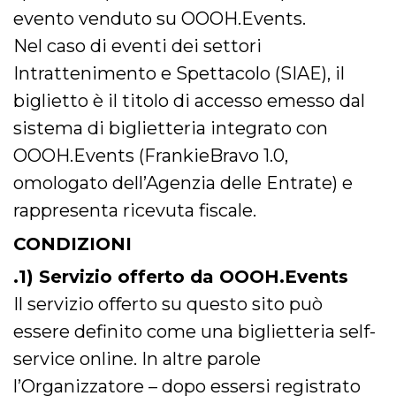
mese
viene
m.stripe.com
generalmente
evento venduto su OOOH.Events.
utilizzato per le
prestazioni e
Nel caso di eventi dei settori
l'ottimizzazione
dei servizi di
Intrattenimento e Spettacolo (SIAE), il
elaborazione
dei pagamenti,
biglietto è il titolo di accesso emesso dal
facilitando la
memorizzazione
sistema di biglietteria integrato con
dei contenuti
sul browser per
rendere le
OOOH.Events (FrankieBravo 1.0,
pagine più
veloci.
omologato dell’Agenzia delle Entrate) e
CookieScriptConsent
4
Questo cookie
CookieScript
rappresenta ricevuta fiscale.
settimane
viene utilizzato
oooh.events
2 giorni
dal servizio
Cookie-
CONDIZIONI
Script.com per
ricordare le
.1) Servizio offerto da OOOH.Events
preferenze di
consenso sui
cookie dei
Il servizio offerto su questo sito può
visitatori. È
necessario che il
essere definito come una biglietteria self-
banner dei
cookie di
service online. In altre parole
Cookie-
Script.com
l’Organizzatore – dopo essersi registrato
funzioni