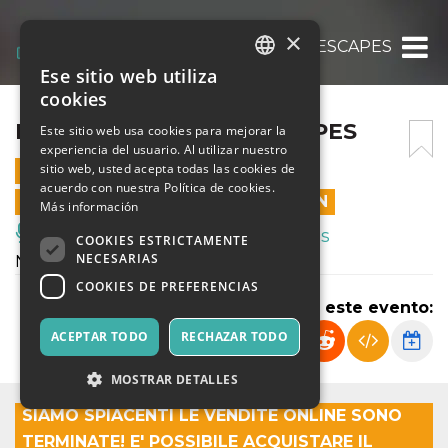
×
NIGHT SAFARI – LAKESCAPES
Ese sitio web utiliza
ITALIAN
cookies
ENGLISH
NIGHT SAFARI – LAKESCAPES
Este sitio web usa cookies para mejorar la
experiencia del usuario. Al utilizar nuestro
SPANISH
sitio web, usted acepta todas las cookies de
1 AGOSTO 2026 - 21:30
acuerdo con nuestra Política de cookies.
LAS VENTAS EN LÍNEA TERMINARON
Más información
Música, Eventos en Vivo, Clubes
COOKIES ESTRICTAMENTE
NECESARIAS
Notte bianca, spettacolo itinerante
COOKIES DE PREFERENCIAS
Compartir este evento:
ACEPTAR TODO
RECHAZAR TODO
MOSTRAR DETALLES
SIAMO SPIACENTI LE VENDITE ONLINE SONO
TERMINATE! E' POSSIBILE ACQUISTARE IL