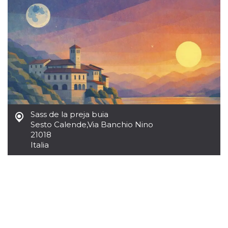
sitio web y
proporcionar
protección
contra visitantes
maliciosos.
wordpress_test_cookie
Sesión
Se utiliza en
Automattic
sitios creados
Inc.
con Wordpress.
.oooh.events
Comprueba si el
navegador tiene
habilitadas las
cookies
PHPSESSID
Sesión
Cookie
PHP.net
Sass de la preja buia
generada por
oooh.events
aplicaciones
Sesto Calende
,
Via Banchio Nino
basadas en el
21018
lenguaje PHP.
Este es un
Italia
identificador de
propósito
general que se
utiliza para
mantener las
variables de
sesión del
usuario.
Normalmente es
un número
generado al