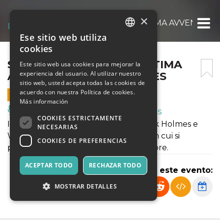
×
SHERLOCK HOLMES: L’ULTIMA AVVENTURA
Ese sitio web utiliza
ITALIAN
cookies
ENGLISH
SHERLOCK HOLMES: L’ULTIMA
Este sitio web usa cookies para mejorar la
experiencia del usuario. Al utilizar nuestro
AVVENTURA – LAKESCAPES
SPANISH
sitio web, usted acepta todas las cookies de
acuerdo con nuestra Política de cookies.
8 AGOSTO 2026 - 21:30
Más información
Música, Eventos en Vivo, Clubes
COOKIES ESTRICTAMENTE
In una spa tra le Alpi svizzere, Sherlock Holmes e
NECESARIAS
Watson indagano sul caso più strano in cui si
COOKIES DE PREFERENCIAS
potessero imbattere: il loro stesso autore.
ACEPTAR TODO
RECHAZAR TODO
Compartir este evento:
MOSTRAR DETALLES