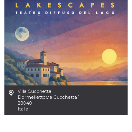
azar, la forma en
que se usa
puede ser
específico del
sitio, pero un
buen ejemplo es
mantener un
estado de inicio
de sesión para
un usuario entre
páginas.
m
1 año 1 mes
Esta cookie se
Stripe
utiliza
m.stripe.com
generalmente
para el
rendimiento y la
optimización de
los servicios de
procesamiento
de pagos,
facilitando el
Villa Cucchetta
almacenamiento
de contenidos
Dormelletto
,
via Cucchetta 1
en el navegador
28040
para hacer que
las páginas se
Italia
carguen más
rápido.
CookieScriptConsent
4 semanas 2
El servicio
CookieScript
días
Cookie-
oooh.events