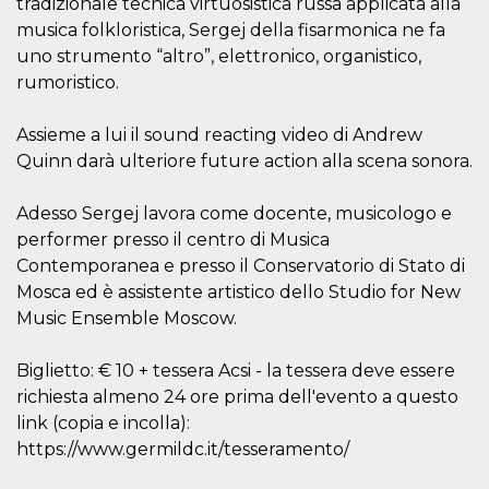
tradizionale tecnica virtuosistica russa applicata alla
.oooh.events
browser accetti i
musica folkloristica, Sergej della fisarmonica ne fa
cookie.
uno strumento “altro”, elettronico, organistico,
PHPSESSID
Sessione
Cookie
PHP.net
generato da
oooh.events
rumoristico.
applicazioni
basate sul
linguaggio PHP.
Assieme a lui il sound reacting video di Andrew
Si tratta di un
identificatore
Quinn darà ulteriore future action alla scena sonora.
generico
utilizzato per
mantenere le
Adesso Sergej lavora come docente, musicologo e
variabili di
sessione utente.
performer presso il centro di Musica
Normalmente è
un numero
Contemporanea e presso il Conservatorio di Stato di
generato in
Mosca ed è assistente artistico dello Studio for New
modo casuale, il
modo in cui
Music Ensemble Moscow.
viene utilizzato
può essere
specifico per il
sito, ma un
Biglietto: € 10 + tessera Acsi - la tessera deve essere
buon esempio è
richiesta almeno 24 ore prima dell'evento a questo
mantenere uno
stato di accesso
link (copia e incolla):
per un utente
tra le pagine.
https://www.germildc.it/tesseramento/
m
1 anno 1
Questo cookie
Stripe