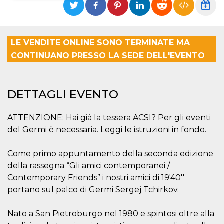
Necessari
Marketing
I cookie strettamente necessari o tecnici sono
LE VENDITE ONLINE SONO TERMINATE MA
indispensabili al funzionamento del sito. I
servizi qui presenti non potranno funzionare
CONTINUANO PRESSO LA SEDE DELL'EVENTO
senza.
Provider /
Nome
Scadenza
Descrizione
Dominio
DETTAGLI EVENTO
cf_clearance
1 anno
Clearance
Cloudflare,
Cookie from
Inc.
CloudFlare
.oooh.events
ATTENZIONE: Hai già la tessera ACSI? Per gli eventi
stores the proof
of challenge
del Germi è necessaria. Leggi le istruzioni in fondo.
passed. It is
used to no
longer issue a
Come primo appuntamento della seconda edizione
captcha or
jschallenge
della rassegna “Gli amici contemporanei /
challenge if
present. It is
Contemporary Friends” i nostri amici di 19'40''
required to
reach origin
portano sul palco di Germi Sergej Tchirkov.
server.
wordpress_test_cookie
Sessione
Cookie di
Automattic
Nato a San Pietroburgo nel 1980 e spintosi oltre alla
Wordpress,
Inc.
verifica che il