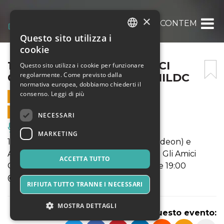
×
19’40” PRESENTA: GLI AMICI CONTEMPOR
Questo sito utilizza i
ITALIAN
cookie
ENGLISH
19’40” PRESENTA: GLI AMICI
Questo sito utilizza i cookie per funzionare
regolarmente. Come previsto dalla
CONTEMPORANEI @GERMILDC
SPANISH
normativa europea, dobbiamo chiederti il
consenso.
Leggi di più
15 SETTEMBRE 2019 - 19:00
VENDITE ONLINE TERMINATE
NECESSARI
Musica, Eventi Live, Club
MARKETING
19'40" presenta Sergej Tchirkov (Accordeon) e
Andrew Quinn (Visuals) nella rassegna Gli Amici
ACCETTA TUTTO
Contemporanei, il 15 settembre alle ore 19:00
@germildc: acquista ora i tuoi biglietti!
RIFIUTA TUTTO TRANNE I NECESSARI
MOSTRA DETTAGLI
Condividi questo evento: