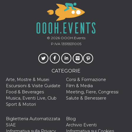
cookie viene
anche trami
piace e altri
pulsanti e t
Facebook
posizionati 
molti siti W
diversi.
© 2026
OOOH.Events
dpr
.facebook.com
1
permette di
P.IVA 13515531005
settimana
controllare 
funzione “S
su Facebook
pulsante “M
piace”, rac
le impostaz
della lingua
CATEGORIE
permettono
condividere
Arte, Mostre & Musei
Corsi & Formazione
pagina.
Escursioni & Visite Guidate
Film & Media
fr
3 mesi
Contiene la
Meta
Food & Beverages
Meeting, Fiere, Congressi
combinazio
Platform Inc.
Musica, Eventi Live, Club
Salute & Benessere
ID univoco 
.facebook.com
browser e
Sport & Motori
dell'utente,
utilizzata pe
pubblicità m
Biglietteria Automatizzata
Blog
oo
5 anni
consente
Meta
SIAE
Archivio Eventi
all'utente di
Platform Inc.
Informativa sulla Privacy
Informativa sui Cookies