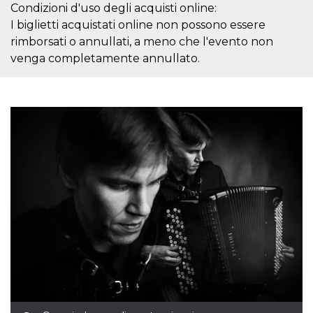
mese
viene
m.stripe.com
Condizioni d'uso degli acquisti online:
generalmente
utilizzato per le
I biglietti acquistati online non possono essere
prestazioni e
rimborsati o annullati, a meno che l'evento non
l'ottimizzazione
dei servizi di
venga completamente annullato.
elaborazione
dei pagamenti,
facilitando la
memorizzazione
dei contenuti
sul browser per
rendere le
pagine più
veloci.
CookieScriptConsent
4
Questo cookie
CookieScript
settimane
viene utilizzato
oooh.events
2 giorni
dal servizio
Cookie-
Script.com per
ricordare le
preferenze di
consenso sui
cookie dei
visitatori. È
necessario che il
banner dei
cookie di
Cookie-
Script.com
funzioni