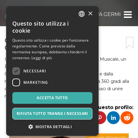
×
ASSOCIAZIONE RICREATIVA GERMI
Questo sito utilizza i
ITALIAN
cookie
ENGLISH
GERMI | LUOGO DI
Questo sito utilizza i cookie per funzionare
regolarmente. Come previsto dalla
CONTAMINAZIONE
SPANISH
normativa europea, dobbiamo chiederti il
consenso.
Leggi di più
Un luogo di Contaminazione, un Incubatore Musicale, un
Palco.
NECESSARI
Germi è una realtà che nasce dalla passione e dalla
necessità di creare un luogo che dia spazio a 360 gradi alla
MARKETING
cultura dando vita a connessioni e visioni capaci di unire
mondi differenti.
ACCETTA TUTTO
Condividi questo profilo:
RIFIUTA TUTTO TRANNE I NECESSARI
MOSTRA DETTAGLI