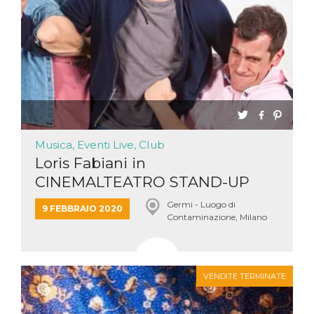
Musica, Eventi Live, Club
Loris Fabiani in
CINEMALTEATRO STAND-UP
@germildc 9 fe...
Germi - Luogo di
9 FEBBRAIO 2020
Contaminazione, Milano
VENDITE TERMINATE