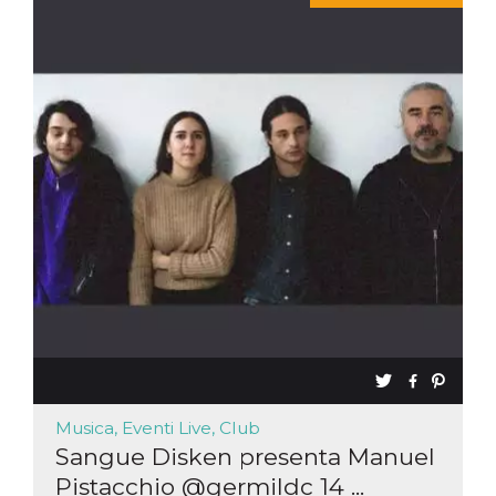
Musica, Eventi Live, Club
Sangue Disken presenta Manuel
Pistacchio @germildc 14 ...