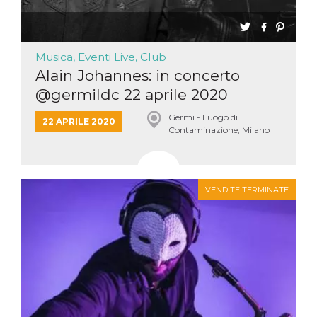
mese
viene
m.stripe.com
generalmente
utilizzato per le
prestazioni e
l'ottimizzazione
dei servizi di
Musica, Eventi Live, Club
elaborazione
dei pagamenti,
Alain Johannes: in concerto
facilitando la
memorizzazione
@germildc 22 aprile 2020
dei contenuti
sul browser per
Germi - Luogo di
rendere le
22 APRILE 2020
Contaminazione, Milano
pagine più
veloci.
CookieScriptConsent
4
Questo cookie
CookieScript
settimane
viene utilizzato
oooh.events
2 giorni
dal servizio
VENDITE TERMINATE
Cookie-
Script.com per
ricordare le
preferenze di
consenso sui
cookie dei
visitatori. È
necessario che il
banner dei
cookie di
Cookie-
Script.com
funzioni