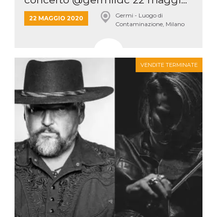
.oooh.events
browser accetti i
cookie.
Germi - Luogo di
22 MAGGIO 2020
Contaminazione, Milano
PHPSESSID
Sessione
Cookie
PHP.net
generato da
oooh.events
applicazioni
basate sul
linguaggio PHP.
Si tratta di un
VENDITE TERMINATE
identificatore
generico
utilizzato per
mantenere le
variabili di
sessione utente.
Normalmente è
un numero
generato in
modo casuale, il
modo in cui
viene utilizzato
può essere
specifico per il
sito, ma un
buon esempio è
mantenere uno
stato di accesso
per un utente
tra le pagine.
m
1 anno 1
Questo cookie
Stripe