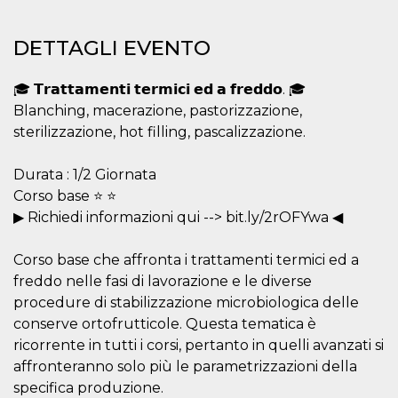
mese
viene
m.stripe.com
generalmente
utilizzato per le
prestazioni e
DETTAGLI EVENTO
l'ottimizzazione
dei servizi di
elaborazione
🎓 𝗧𝗿𝗮𝘁𝘁𝗮𝗺𝗲𝗻𝘁𝗶 𝘁𝗲𝗿𝗺𝗶𝗰𝗶 𝗲𝗱 𝗮 𝗳𝗿𝗲𝗱𝗱𝗼. 🎓
dei pagamenti,
facilitando la
Blanching, macerazione, pastorizzazione,
memorizzazione
dei contenuti
sterilizzazione, hot filling, pascalizzazione.
sul browser per
rendere le
pagine più
Durata : 1/2 Giornata
veloci.
Corso base ⭐ ⭐
CookieScriptConsent
4
Questo cookie
CookieScript
settimane
viene utilizzato
oooh.events
▶ Richiedi informazioni qui --> bit.ly/2rOFYwa ◀
2 giorni
dal servizio
Cookie-
Script.com per
Corso base che affronta i trattamenti termici ed a
ricordare le
preferenze di
freddo nelle fasi di lavorazione e le diverse
consenso sui
procedure di stabilizzazione microbiologica delle
cookie dei
visitatori. È
conserve ortofrutticole. Questa tematica è
necessario che il
banner dei
ricorrente in tutti i corsi, pertanto in quelli avanzati si
cookie di
Cookie-
affronteranno solo più le parametrizzazioni della
Script.com
specifica produzione.
funzioni