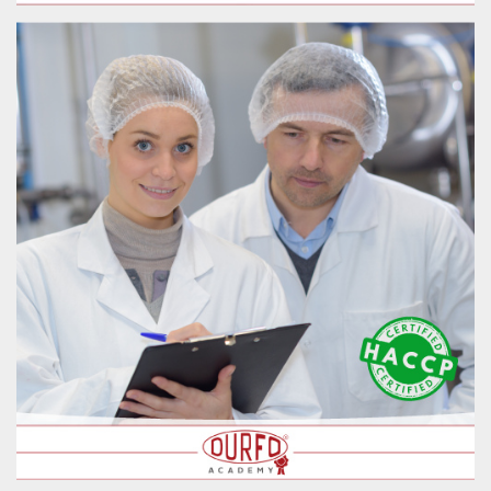
.oooh.events
browser accetti i
cookie.
PHPSESSID
Sessione
Cookie
PHP.net
generato da
oooh.events
applicazioni
basate sul
linguaggio PHP.
Si tratta di un
identificatore
generico
utilizzato per
mantenere le
variabili di
sessione utente.
Normalmente è
un numero
generato in
modo casuale, il
modo in cui
viene utilizzato
può essere
specifico per il
sito, ma un
buon esempio è
mantenere uno
stato di accesso
per un utente
tra le pagine.
m
1 anno 1
Questo cookie
Stripe