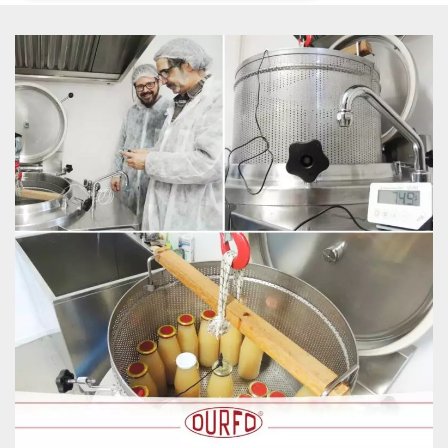
Necessari
Marketing
I cookie strettamente necessari o tecnici sono
indispensabili al funzionamento del sito. I
servizi qui presenti non potranno funzionare
senza.
Provider /
Nome
Scadenza
Descrizione
Dominio
cf_clearance
1 anno
Clearance
Cloudflare,
Cookie from
Inc.
CloudFlare
.oooh.events
stores the proof
of challenge
passed. It is
used to no
longer issue a
captcha or
jschallenge
challenge if
present. It is
required to
reach origin
server.
wordpress_test_cookie
Sessione
Cookie di
Automattic
Wordpress,
Inc.
verifica che il