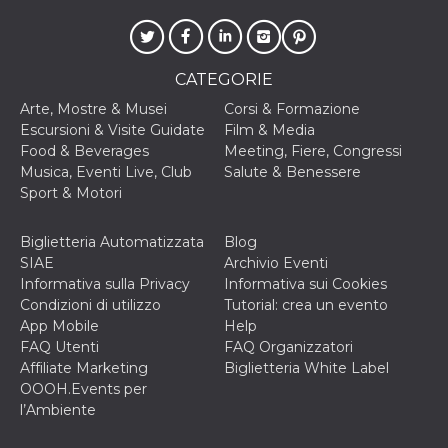
disabilitare 
.facebook.com
visualizzazi
delle inserz
Meta in base
sue attività 
web di terzi
CATEGORIE
sb
2 anni
Identificazi
Meta
Arte, Mostre & Musei
Corsi & Formazione
browser di
Platform Inc.
Facebook,
Escursioni & Visite Guidate
Film & Media
.facebook.com
autenticazi
Food & Beverages
Meeting, Fiere, Congressi
marketing e 
cookie di
Musica, Eventi Live, Club
Salute & Benessere
funzione spe
Sport & Motori
di Facebook
usida
.facebook.com
Sessione
raccoglie
Biglietteria Automatizzata
Blog
informazion
browser
SIAE
Archivio Eventi
dell'utente 
Informativa sulla Privacy
Informativa sui Cookies
dell'identifi
univoco, uti
Condizioni di utilizzo
Tutorial: crea un evento
per persona
App Mobile
Help
la pubblicit
gli utenti
FAQ Utenti
FAQ Organizzatori
Affiliate Marketing
Biglietteria White Label
xs
3 mesi
Utilizzato p
Meta
mantenere 
Platform Inc.
OOOH.Events per
sessione
.facebook.com
l’Ambiente
__cf_bm
29 minuti
Questo coo
Cloudflare
58
viene utiliz
Inc.