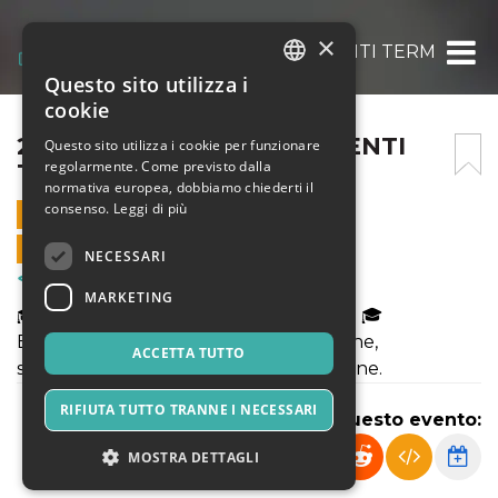
×
24 FEBBRAIO – TRATTAMENTI TERMICI ED
Questo sito utilizza i
ITALIAN
cookie
ENGLISH
24 FEBBRAIO – TRATTAMENTI
Questo sito utilizza i cookie per funzionare
regolarmente. Come previsto dalla
TERMICI ED A FREDDO.
SPANISH
normativa europea, dobbiamo chiederti il
consenso.
Leggi di più
24 FEBBRAIO 2023 - 09:00
VENDITE ONLINE TERMINATE
NECESSARI
Corsi & Formazione
MARKETING
🎓 𝗧𝗿𝗮𝘁𝘁𝗮𝗺𝗲𝗻𝘁𝗶 𝘁𝗲𝗿𝗺𝗶𝗰𝗶 𝗲𝗱 𝗮 𝗳𝗿𝗲𝗱𝗱𝗼. 🎓
Blanching, macerazione, pastorizzazione,
ACCETTA TUTTO
sterilizzazione, hot filling, pascalizzazione.
RIFIUTA TUTTO TRANNE I NECESSARI
Condividi questo evento:
MOSTRA DETTAGLI