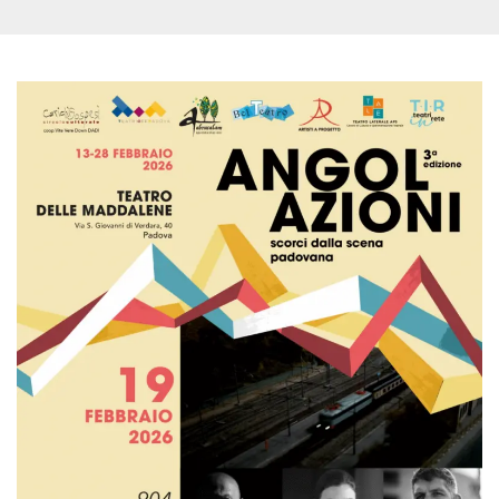
.oooh.events
browser accetti i
cookie.
PHPSESSID
Sessione
Cookie
PHP.net
generato da
oooh.events
applicazioni
basate sul
linguaggio PHP.
Si tratta di un
identificatore
generico
utilizzato per
mantenere le
variabili di
sessione utente.
Normalmente è
un numero
generato in
modo casuale, il
modo in cui
viene utilizzato
può essere
specifico per il
sito, ma un
buon esempio è
mantenere uno
stato di accesso
per un utente
tra le pagine.
m
1 anno 1
Questo cookie
Stripe