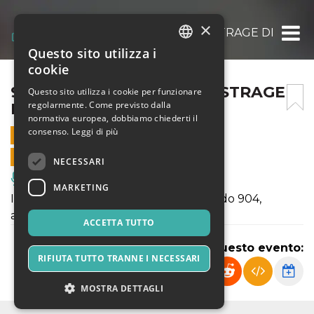
×
904 – RACCONTO DI UNA STRAGE DIMENT
Questo sito utilizza i
ITALIAN
cookie
ENGLISH
904 – RACCONTO DI UNA STRAGE
Questo sito utilizza i cookie per funzionare
regolarmente. Come previsto dalla
DIMENTICATA
SPANISH
normativa europea, dobbiamo chiederti il
consenso.
Leggi di più
19 FEBBRAIO 2026 - 20:30
VENDITE ONLINE TERMINATE
NECESSARI
Musica, Eventi Live, Club
MARKETING
Il racconto della strage sul treno Rapido 904,
avvenuta il 23 dicembre 1984
ACCETTA TUTTO
Condividi questo evento:
RIFIUTA TUTTO TRANNE I NECESSARI
MOSTRA DETTAGLI