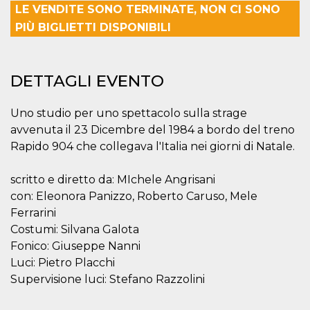
LE VENDITE SONO TERMINATE, NON CI SONO
Necessari
Marketing
PIÙ BIGLIETTI DISPONIBILI
I cookie strettamente necessari o tecnici sono
indispensabili al funzionamento del sito. I
servizi qui presenti non potranno funzionare
DETTAGLI EVENTO
senza.
Provider /
Nome
Scadenza
Descrizione
Uno studio per uno spettacolo sulla strage
Dominio
avvenuta il 23 Dicembre del 1984 a bordo del treno
cf_clearance
1 anno
Clearance
Cloudflare,
Cookie from
Rapido 904 che collegava l'Italia nei giorni di Natale.
Inc.
CloudFlare
.oooh.events
stores the proof
of challenge
scritto e diretto da: MIchele Angrisani
passed. It is
used to no
con: Eleonora Panizzo, Roberto Caruso, Mele
longer issue a
Ferrarini
captcha or
jschallenge
Costumi: Silvana Galota
challenge if
present. It is
Fonico: Giuseppe Nanni
required to
reach origin
Luci: Pietro Placchi
server.
Supervisione luci: Stefano Razzolini
wordpress_test_cookie
Sessione
Cookie di
Automattic
Wordpress,
Inc.
verifica che il