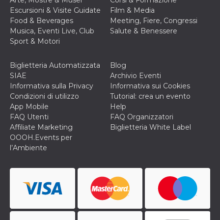
Arte, Mostre & Musei
Corsi & Formazione
cookie viene
Escursioni & Visite Guidate
Film & Media
anche trami
piace e altri
Food & Beverages
Meeting, Fiere, Congressi
pulsanti e t
Musica, Eventi Live, Club
Salute & Benessere
Facebook
posizionati 
Sport & Motori
molti siti W
diversi.
Biglietteria Automatizzata
Blog
dpr
.facebook.com
1
permette di
settimana
controllare 
SIAE
Archivio Eventi
funzione “S
Informativa sulla Privacy
Informativa sui Cookies
su Facebook
pulsante “M
Condizioni di utilizzo
Tutorial: crea un evento
piace”, rac
App Mobile
Help
le impostaz
della lingua
FAQ Utenti
FAQ Organizzatori
permettono
Affiliate Marketing
Biglietteria White Label
condividere
pagina.
OOOH.Events per
l’Ambiente
fr
3 mesi
Contiene la
Meta
combinazio
Platform Inc.
ID univoco 
.facebook.com
browser e
dell'utente,
utilizzata pe
pubblicità m
oo
5 anni
consente
Meta
all'utente di
Platform Inc.