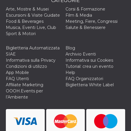
CATEGORIE
disabilitare 
.facebook.com
visualizzazi
delle inserz
Arte, Mostre & Musei
Corsi & Formazione
Meta in base
Escursioni & Visite Guidate
Film & Media
sue attività 
web di terzi
Food & Beverages
Meeting, Fiere, Congressi
Musica, Eventi Live, Club
Salute & Benessere
sb
2 anni
Identificazi
Meta
browser di
Sport & Motori
Platform Inc.
Facebook,
.facebook.com
autenticazi
marketing e 
Biglietteria Automatizzata
Blog
cookie di
funzione spe
SIAE
Archivio Eventi
di Facebook
Informativa sulla Privacy
Informativa sui Cookies
Condizioni di utilizzo
Tutorial: crea un evento
usida
.facebook.com
Sessione
raccoglie
informazion
App Mobile
Help
browser
FAQ Utenti
FAQ Organizzatori
dell'utente 
dell'identifi
Affiliate Marketing
Biglietteria White Label
univoco, uti
OOOH.Events per
per persona
la pubblicit
l’Ambiente
gli utenti
xs
3 mesi
Utilizzato p
Meta
mantenere 
Platform Inc.
sessione
.facebook.com
__cf_bm
29 minuti
Questo coo
Cloudflare
58
viene utiliz
Inc.