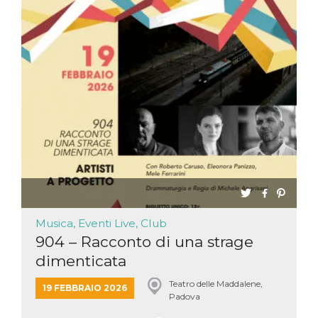
mese
viene
m.stripe.com
generalmente
utilizzato per le
prestazioni e
l'ottimizzazione
dei servizi di
elaborazione
dei pagamenti,
facilitando la
memorizzazione
dei contenuti
sul browser per
rendere le
pagine più
veloci.
CookieScriptConsent
4
Questo cookie
CookieScript
settimane
viene utilizzato
oooh.events
2 giorni
dal servizio
Cookie-
Script.com per
ricordare le
preferenze di
Musica, Eventi Live, Club
consenso sui
904 – Racconto di una strage
cookie dei
visitatori. È
dimenticata
necessario che il
banner dei
cookie di
Teatro delle Maddalene,
19 FEBBRAIO 2026
Cookie-
Padova
Script.com
funzioni