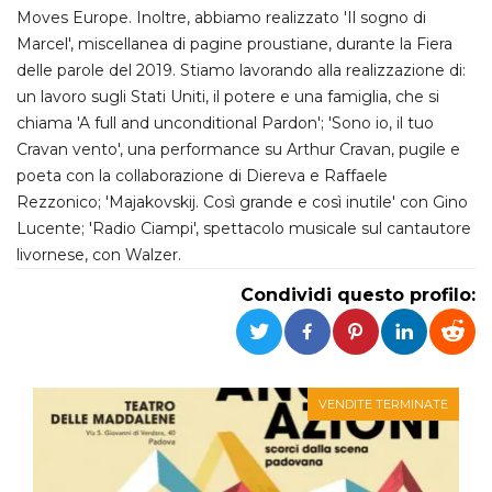
.oooh.events
browser accetti i
Moves Europe. Inoltre, abbiamo realizzato 'Il sogno di
cookie.
Marcel', miscellanea di pagine proustiane, durante la Fiera
PHPSESSID
Sessione
Cookie
PHP.net
delle parole del 2019. Stiamo lavorando alla realizzazione di:
generato da
oooh.events
applicazioni
un lavoro sugli Stati Uniti, il potere e una famiglia, che si
basate sul
chiama 'A full and unconditional Pardon'; 'Sono io, il tuo
linguaggio PHP.
Si tratta di un
Cravan vento', una performance su Arthur Cravan, pugile e
identificatore
generico
poeta con la collaborazione di Diereva e Raffaele
utilizzato per
Rezzonico; 'Majakovskij. Così grande e così inutile' con Gino
mantenere le
variabili di
Lucente; 'Radio Ciampi', spettacolo musicale sul cantautore
sessione utente.
Normalmente è
livornese, con Walzer.
un numero
generato in
Condividi questo profilo:
modo casuale, il
modo in cui
viene utilizzato
può essere
specifico per il
sito, ma un
buon esempio è
mantenere uno
VENDITE TERMINATE
stato di accesso
per un utente
tra le pagine.
m
1 anno 1
Questo cookie
Stripe