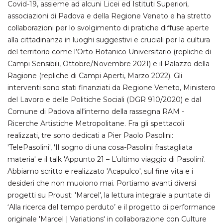
Covid-19, assieme ad alcuni Licei ed Istituti Superiori,
associazioni di Padova e della Regione Veneto e ha stretto
Necessari
Marketing
collaborazioni per lo svolgimento di pratiche diffuse aperte
I cookie strettamente necessari o tecnici sono
alla cittadinanza in luoghi suggestivi e cruciali per la cultura
indispensabili al funzionamento del sito. I
del territorio come l’Orto Botanico Universitario (repliche di
servizi qui presenti non potranno funzionare
senza.
Campi Sensibili, Ottobre/Novembre 2021) e il Palazzo della
Provider /
Ragione (repliche di Campi Aperti, Marzo 2022). Gli
Nome
Scadenza
Descrizione
Dominio
interventi sono stati finanziati da Regione Veneto, Ministero
cf_clearance
1 anno
Clearance
Cloudflare,
del Lavoro e delle Politiche Sociali (DGR 910/2020) e dal
Cookie from
Inc.
Comune di Padova all’interno della rassegna RAM -
CloudFlare
.oooh.events
stores the proof
Ricerche Artistiche Metropolitane. Fra gli spettacoli
of challenge
passed. It is
realizzati, tre sono dedicati a Pier Paolo Pasolini:
used to no
longer issue a
'TelePasolini', 'Il sogno di una cosa-Pasolini frastagliata
captcha or
materia' e il talk 'Appunto 21 – L’ultimo viaggio di Pasolini'.
jschallenge
challenge if
Abbiamo scritto e realizzato 'Acapulco', sul fine vita e i
present. It is
required to
desideri che non muoiono mai. Portiamo avanti diversi
reach origin
progetti su Proust: 'Marcel', la lettura integrale a puntate di
server.
‘Alla ricerca del tempo perduto’ e il progetto di performance
wordpress_test_cookie
Sessione
Cookie di
Automattic
Wordpress,
Inc.
originale 'Marcel | Variations' in collaborazione con Culture
verifica che il