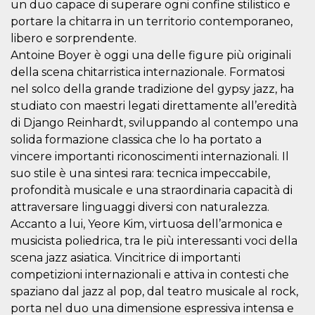
un duo capace di superare ogni confine stilistico e
o persistent
30 giorni
portare la chitarra in un territorio contemporaneo,
libero e sorprendente.
datr
2 anni
Questo coo
Meta
identifica il
Platform Inc.
Antoine Boyer è oggi una delle figure più originali
browser che
.facebook.com
connette a
della scena chitarristica internazionale. Formatosi
Facebook. 
direttament
nel solco della grande tradizione del gypsy jazz, ha
legato alla 
studiato con maestri legati direttamente all’eredità
Facebook
dell'utente.
di Django Reinhardt, sviluppando al contempo una
Facebook s
che viene
solida formazione classica che lo ha portato a
utilizzato p
vincere importanti riconoscimenti internazionali. Il
aiutare con 
sicurezza e a
suo stile è una sintesi rara: tecnica impeccabile,
di accesso
sospette, in
profondità musicale e una straordinaria capacità di
particolare p
rilevamento
attraversare linguaggi diversi con naturalezza.
bot che ten
Accanto a lui, Yeore Kim, virtuosa dell’armonica e
di accedere 
servizio. F
musicista poliedrica, tra le più interessanti voci della
afferma anc
il profilo
scena jazz asiatica. Vincitrice di importanti
comportame
competizioni internazionali e attiva in contesti che
associato a
ciascun coo
spaziano dal jazz al pop, dal teatro musicale al rock,
datr viene
eliminato d
porta nel duo una dimensione espressiva intensa e
giorni. Que