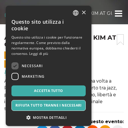
×
ANTOINE BOYER & YEORE KIM AT GUITARR
Questo sito utilizza i
ITALIAN
cookie
ENGLISH
ANTOINE BOYER & YEORE KIM AT
Questo sito utilizza i cookie per funzionare
regolarmente. Come previsto dalla
GUITARRERIA 26
SPANISH
normativa europea, dobbiamo chiederti il
consenso.
Leggi di più
2 GIUGNO 2026 - 21:00
VENDITE ONLINE TERMINATE
NECESSARI
Musica, Eventi Live, Club
MARKETING
Antoine Boyer & Yeore Kim! Per la prima volta a
Roma, chitarra e armonica in un concerto tra jazz,
ACCETTA TUTTO
pop e composizioni originali. Virtuosismo, libertà e
intensa connessione musicale per un finale
RIFIUTA TUTTO TRANNE I NECESSARI
sorprendente e fuori dagli schemi.
MOSTRA DETTAGLI
Condividi questo evento: