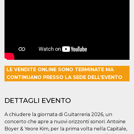
correttamente.
Storage declaration
Storage
Nome
Descrizione
type
fbssls_314278995690155
Session
storage
wpEmojiSettingsSupports
Session
storage
cn_uc__
Local
storage
LE VENDITE ONLINE SONO TERMINATE MA
CONTINUANO PRESSO LA SEDE DELL’EVENTO
DETTAGLI EVENTO
Provider /
Nome
Scadenza
Descrizione
A chiudere la giornata di Guitarreria 2026, un
Dominio
concerto che apre a nuovi orizzonti sonori: Antoine
c_user
4
Cookie di a
Meta
Boyer & Yeore Kim, per la prima volta nella Capitale,
settimane
utente. Può
Platform Inc.
2 giorni
essere di se
.facebook.com