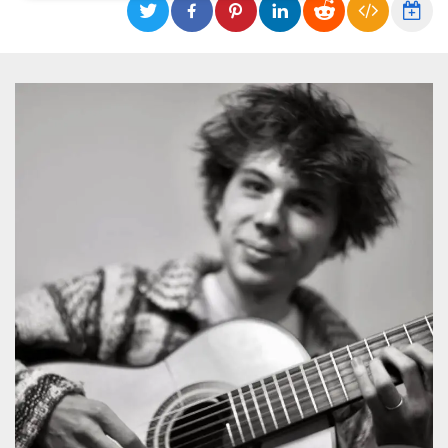
Necessari
Marketing
I cookie strettamente necessari o tecnici sono
indispensabili al funzionamento del sito. I
servizi qui presenti non potranno funzionare
senza.
Provider /
Nome
Scadenza
Descrizione
Dominio
cf_clearance
1 anno
Clearance
Cloudflare,
Cookie from
Inc.
CloudFlare
.oooh.events
stores the proof
of challenge
passed. It is
used to no
longer issue a
captcha or
jschallenge
challenge if
present. It is
required to
reach origin
server.
wordpress_test_cookie
Sessione
Cookie di
Automattic
Wordpress,
Inc.
verifica che il