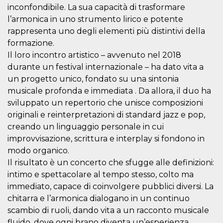
cookie viene
inconfondibile. La sua capacità di trasformare
anche trami
l’armonica in uno strumento lirico e potente
piace e altri
pulsanti e t
rappresenta uno degli elementi più distintivi della
Facebook
posizionati 
formazione.
molti siti W
Il loro incontro artistico – avvenuto nel 2018
diversi.
durante un festival internazionale – ha dato vita a
dpr
.facebook.com
1
permette di
settimana
controllare 
un progetto unico, fondato su una sintonia
funzione “S
musicale profonda e immediata . Da allora, il duo ha
su Facebook
pulsante “M
sviluppato un repertorio che unisce composizioni
piace”, rac
le impostaz
originali e reinterpretazioni di standard jazz e pop,
della lingua
permettono
creando un linguaggio personale in cui
condividere
improvvisazione, scrittura e interplay si fondono in
pagina.
modo organico.
fr
3 mesi
Contiene la
Meta
combinazio
Platform Inc.
Il risultato è un concerto che sfugge alle definizioni:
ID univoco 
.facebook.com
intimo e spettacolare al tempo stesso, colto ma
browser e
dell'utente,
immediato, capace di coinvolgere pubblici diversi. La
utilizzata pe
pubblicità m
chitarra e l’armonica dialogano in un continuo
scambio di ruoli, dando vita a un racconto musicale
oo
5 anni
consente
Meta
all'utente di
Platform Inc.
fluido, dove ogni brano diventa un’esperienza