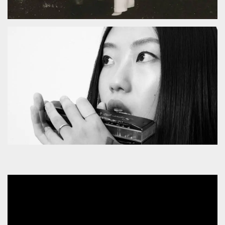
mese
viene
m.stripe.com
generalmente
utilizzato per le
prestazioni e
l'ottimizzazione
dei servizi di
elaborazione
dei pagamenti,
facilitando la
memorizzazione
dei contenuti
sul browser per
rendere le
pagine più
veloci.
CookieScriptConsent
4
Questo cookie
CookieScript
settimane
viene utilizzato
oooh.events
2 giorni
dal servizio
Cookie-
Script.com per
ricordare le
preferenze di
consenso sui
cookie dei
visitatori. È
necessario che il
banner dei
cookie di
Cookie-
Script.com
funzioni