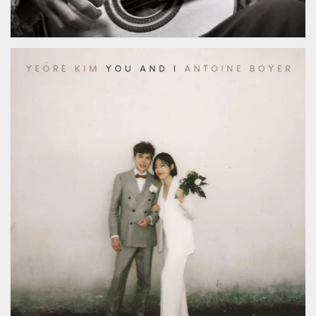
.oooh.events
browser accetti i
cookie.
PHPSESSID
Sessione
Cookie
PHP.net
generato da
oooh.events
applicazioni
basate sul
linguaggio PHP.
Si tratta di un
identificatore
generico
utilizzato per
mantenere le
variabili di
sessione utente.
Normalmente è
un numero
generato in
modo casuale, il
modo in cui
viene utilizzato
può essere
specifico per il
sito, ma un
buon esempio è
mantenere uno
stato di accesso
per un utente
tra le pagine.
m
1 anno 1
Questo cookie
Stripe