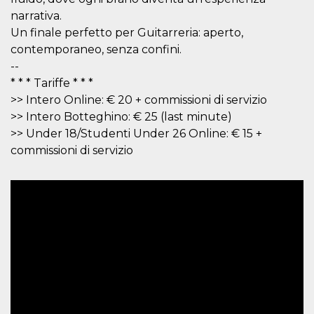
disabilitare 
.facebook.com
visualizzazi
narrativa.
delle inserz
Meta in base
Un finale perfetto per Guitarreria: aperto,
sue attività 
contemporaneo, senza confini.
web di terzi
--
sb
2 anni
Identificazi
Meta
browser di
Platform Inc.
* * * Tariffe * * *
Facebook,
.facebook.com
>> Intero Online: € 20 + commissioni di servizio
autenticazi
marketing e 
>> Intero Botteghino: € 25 (last minute)
cookie di
funzione spe
>> Under 18/Studenti Under 26 Online: € 15 +
di Facebook
commissioni di servizio
usida
.facebook.com
Sessione
raccoglie
informazion
browser
dell'utente 
dell'identifi
univoco, uti
per persona
la pubblicit
gli utenti
xs
3 mesi
Utilizzato p
Meta
mantenere 
Platform Inc.
sessione
.facebook.com
__cf_bm
29 minuti
Questo coo
Cloudflare
58
viene utiliz
Inc.