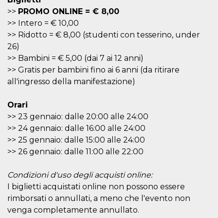
cookie viene
>>
PROMO ONLINE = € 8,00
anche trami
piace e altri
>> Intero = € 10,00
pulsanti e t
Facebook
>> Ridotto = € 8,00 (studenti con tesserino, under
posizionati 
26)
molti siti W
diversi.
>> Bambini = € 5,00 (dai 7 ai 12 anni)
dpr
.facebook.com
1
permette di
>> Gratis per bambini fino ai 6 anni (da ritirare
settimana
controllare 
all'ingresso della manifestazione)
funzione “S
su Facebook
pulsante “M
piace”, rac
Orari
le impostaz
della lingua
>> 23 gennaio: dalle 20:00 alle 24:00
permettono
>> 24 gennaio: dalle 16:00 alle 24:00
condividere
pagina.
>> 25 gennaio: dalle 15:00 alle 24:00
fr
3 mesi
Contiene la
Meta
>> 26 gennaio: dalle 11:00 alle 22:00
combinazio
Platform Inc.
ID univoco 
.facebook.com
browser e
Condizioni d'uso degli acquisti online:
dell'utente,
utilizzata pe
I biglietti acquistati online non possono essere
pubblicità m
rimborsati o annullati, a meno che l'evento non
oo
5 anni
consente
Meta
venga completamente annullato.
all'utente di
Platform Inc.