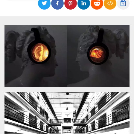
Necessari
Marketing
I cookie strettamente necessari o tecnici sono
indispensabili al funzionamento del sito. I
servizi qui presenti non potranno funzionare
senza.
Provider /
Nome
Scadenza
Descrizione
Dominio
cf_clearance
1 anno
Clearance
Cloudflare,
Cookie from
Inc.
CloudFlare
.oooh.events
stores the proof
of challenge
passed. It is
used to no
longer issue a
captcha or
jschallenge
challenge if
present. It is
required to
reach origin
server.
wordpress_test_cookie
Sessione
Cookie di
Automattic
Wordpress,
Inc.
verifica che il