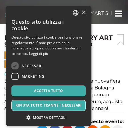
×
BOOMING CONTEMPORARY ART SHOW – 2
Questo sito utilizza i
ITALIAN
cookie
ENGLISH
BOOMING CONTEMPORARY ART
Questo sito utilizza i cookie per funzionare
regolarmente. Come previsto dalla
SHOW – 26 GENNAIO 2020
SPANISH
normativa europea, dobbiamo chiederti il
consenso.
Leggi di più
26 GENNAIO 2020 - 11:00
VENDITE ONLINE TERMINATE
NECESSARI
Arte, Mostre & Musei
MARKETING
BOOMing Contemporary Art Show è la nuova fiera
d’arte contemporanea che si svolgerà a Bologna
ACCETTA TUTTO
durante l’Art-Week 2020, dal 23 al 26 gennaio.
Approfitta ora della promo online a 8 euro, acquista
RIFIUTA TUTTO TRANNE I NECESSARI
subito i tuoi biglietti scontati per il 26 gennaio!
MOSTRA DETTAGLI
Condividi questo evento: