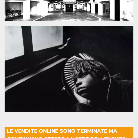
.oooh.events
browser accetti i
cookie.
PHPSESSID
Sessione
Cookie
PHP.net
generato da
oooh.events
applicazioni
basate sul
linguaggio PHP.
Si tratta di un
identificatore
generico
utilizzato per
mantenere le
variabili di
sessione utente.
Normalmente è
un numero
generato in
modo casuale, il
modo in cui
viene utilizzato
può essere
specifico per il
sito, ma un
buon esempio è
mantenere uno
stato di accesso
per un utente
tra le pagine.
LE VENDITE ONLINE SONO TERMINATE MA
m
1 anno 1
Questo cookie
Stripe