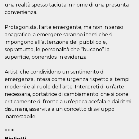
o persistent
una realtà spesso taciuta in nome di una presunta
30 giorni
convenienza.
datr
2 anni
Questo coo
Meta
identifica il
Platform Inc.
browser che
.facebook.com
Protagonista, l’arte emergente, ma non in senso
connette a
anagrafico: a emergere saranno i temi che si
Facebook. 
direttament
impongono all’attenzione del pubblico e,
legato alla 
Facebook
soprattutto, le personalità che “bucano” la
dell'utente.
Facebook s
superficie, ponendosi in evidenza.
che viene
utilizzato p
aiutare con 
Artisti che condividono un sentimento di
sicurezza e a
di accesso
emergenza, intesa come urgenza rispetto ai tempi
sospette, in
moderni e al ruolo dell’arte. Interpreti di un’arte
particolare p
rilevamento
necessaria, portatrice di cambiamento, che si pone
bot che ten
di accedere 
criticamente di fronte a un’epoca acefala e dai ritmi
servizio. F
afferma anc
disumani, asservita a un concetto di sviluppo
il profilo
inarrestabile.
comportame
associato a
ciascun coo
datr viene
* * *
eliminato d
Biglietti
giorni. Que