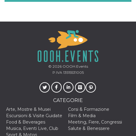
privacy,
garantendo 
loro prefer
siano onora
nelle sessio
future.
__Secure-ROLLOUT_TOKEN
.youtube.com
5 mesi 4
Utilizzato d
settimane
YouTube pe
gestire
l'implement
e la
sperimenta
delle funzio
Aiuta Googl
© 2026
OOOH.Events
controllare 
nuove
P.IVA 13515531005
funzionalità
modifiche
dell'interfac
vengono mo
agli utenti
nell'ambito 
CATEGORIE
e
implementa
Arte, Mostre & Musei
Corsi & Formazione
graduali,
garantendo
Escursioni & Visite Guidate
Film & Media
un'esperien
Food & Beverages
Meeting, Fiere, Congressi
coerente pe
determinat
Musica, Eventi Live, Club
Salute & Benessere
utente dura
Sport & Motori
esperiment