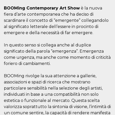
correttamente.
BOOMing Contemporary Art Show
è la nuova
Storage declaration
fiera d’arte contemporanea che ha deciso di
Storage
scardinare il concetto di “emergente” collegandolo
Nome
Descrizione
type
al significato letterale dell’essere in procinto di
fbssls_314278995690155
Session
emergere e della necessità di far emergere.
storage
wpEmojiSettingsSupports
Session
storage
In questo senso si collega anche al duplice
significato della parola “emergenza”. Emergenza
cn_uc__
Local
storage
come urgenza, ma anche come momento di criticità
foriero di cambiamenti.
BOOMing rivolge la sua attenzione a gallerie,
associazioni e spazi di ricerca che mostrano
particolare sensibilità nella selezione degli artisti,
individuati in base a una compatibilità non solo
Provider /
Nome
Scadenza
Descrizione
Dominio
estetica o funzionale al mercato. Questa scelta
valorizza soprattutto la sintonia di visione, l’intimità di
c_user
4
Cookie di a
Meta
settimane
utente. Può
Platform Inc.
un comune sentire, la capacità di rendere manifesta
2 giorni
essere di se
.facebook.com