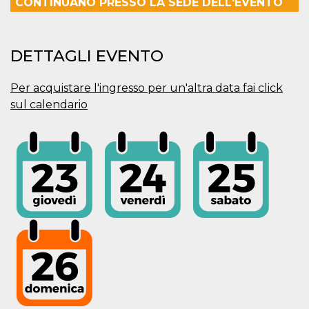
CONTINUANO PRESSO LA SEDE DELL'EVENTO
mese
viene
m.stripe.com
generalmente
utilizzato per le
prestazioni e
l'ottimizzazione
dei servizi di
DETTAGLI EVENTO
elaborazione
dei pagamenti,
facilitando la
Per acquistare l'ingresso per un'altra data fai click
memorizzazione
dei contenuti
sul calendario
sul browser per
rendere le
pagine più
veloci.
CookieScriptConsent
4
Questo cookie
CookieScript
settimane
viene utilizzato
oooh.events
2 giorni
dal servizio
Cookie-
Script.com per
ricordare le
preferenze di
consenso sui
cookie dei
visitatori. È
necessario che il
banner dei
cookie di
Cookie-
Script.com
funzioni