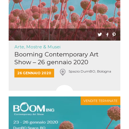
.oooh.events
browser accetti i
cookie.
PHPSESSID
Sessione
Cookie
PHP.net
generato da
oooh.events
applicazioni
basate sul
linguaggio PHP.
Si tratta di un
identificatore
generico
Arte, Mostre & Musei
utilizzato per
mantenere le
Booming Contemporary Art
variabili di
Show – 26 gennaio 2020
sessione utente.
Normalmente è
un numero
Spazio DumBO, Bologna
generato in
26 GENNAIO 2020
modo casuale, il
modo in cui
viene utilizzato
può essere
specifico per il
sito, ma un
VENDITE TERMINATE
buon esempio è
mantenere uno
stato di accesso
per un utente
tra le pagine.
m
1 anno 1
Questo cookie
Stripe