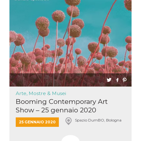
mese
viene
m.stripe.com
generalmente
utilizzato per le
prestazioni e
l'ottimizzazione
dei servizi di
elaborazione
dei pagamenti,
facilitando la
memorizzazione
dei contenuti
sul browser per
rendere le
pagine più
veloci.
CookieScriptConsent
4
Questo cookie
CookieScript
settimane
viene utilizzato
oooh.events
2 giorni
dal servizio
Cookie-
Script.com per
Arte, Mostre & Musei
ricordare le
preferenze di
Booming Contemporary Art
consenso sui
cookie dei
Show – 25 gennaio 2020
visitatori. È
necessario che il
banner dei
Spazio DumBO, Bologna
25 GENNAIO 2020
cookie di
Cookie-
Script.com
funzioni