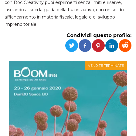
con Doc Creativity puoi esprimerti senza limiti e riserve,
lasciando ai soci la guida della tua iniziativa, con un solido
Necessari
Marketing
affiancamento in materia fiscale, legale e di sviluppo
I cookie strettamente necessari o tecnici sono
imprenditoriale.
indispensabili al funzionamento del sito. I
servizi qui presenti non potranno funzionare
Condividi questo profilo:
senza.
Provider /
Nome
Scadenza
Descrizione
Dominio
cf_clearance
1 anno
Clearance
Cloudflare,
Cookie from
Inc.
VENDITE TERMINATE
CloudFlare
.oooh.events
stores the proof
of challenge
passed. It is
used to no
longer issue a
captcha or
jschallenge
challenge if
present. It is
required to
reach origin
server.
wordpress_test_cookie
Sessione
Cookie di
Automattic
Wordpress,
Inc.
verifica che il