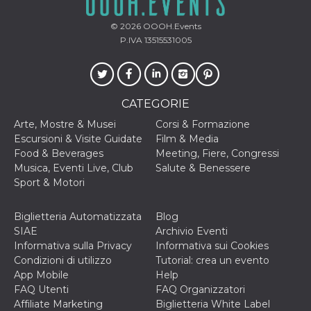
VISITOR_INFO1_LIVE
5 mesi 4
Questo cook
Google LLC
settimane
impostato 
© 2026
OOOH.Events
.youtube.com
Youtube pe
P.IVA 13515531005
tenere tracc
delle prefe
dell'utente p
video di Yo
incorporati 
siti; può an
CATEGORIE
determinare 
visitatore de
web sta
Arte, Mostre & Musei
Corsi & Formazione
utilizzando 
Escursioni & Visite Guidate
Film & Media
nuova o la
vecchia ver
Food & Beverages
Meeting, Fiere, Congressi
dell'interfac
Musica, Eventi Live, Club
Salute & Benessere
Youtube.
Sport & Motori
VISITOR_PRIVACY_METADATA
5 mesi 4
Questo coo
YouTube
settimane
viene utiliz
.youtube.com
per memori
Biglietteria Automatizzata
Blog
le scelte di
SIAE
Archivio Eventi
consenso e
privacy dell
Informativa sulla Privacy
Informativa sui Cookies
per la loro
Condizioni di utilizzo
Tutorial: crea un evento
interazione 
sito. Registr
App Mobile
Help
sul consens
FAQ Utenti
FAQ Organizzatori
visitatore r
a varie poli
Affiliate Marketing
Biglietteria White Label
impostazion