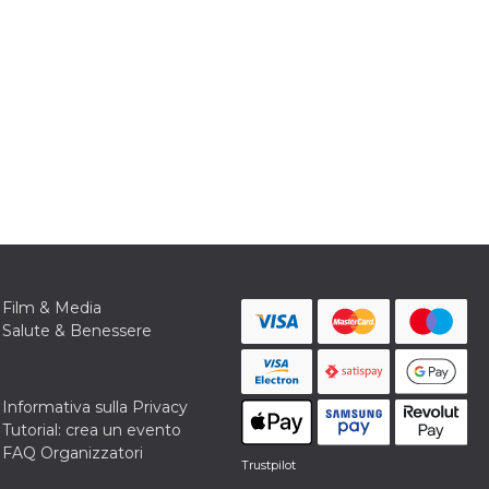
Film & Media
Salute & Benessere
Informativa sulla Privacy
Tutorial: crea un evento
FAQ Organizzatori
Trustpilot