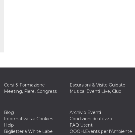
e per
kie
 si
Non è
e
singola
egnala
er
la
ttività
er il
Corsi & Formazione
Escursioni & Visite Guidate
 di
Meeting, Fiere, Congressi
Musica, Eventi Live, Club
tano
al
acebook
he che
Blog
Archivio Eventi
ntale
Informativa sui Cookies
Condizioni di utilizzo
kie
Help
FAQ Utenti
opo 10
Biglietteria White Label
OOOH.Events per l’Ambiente
sto