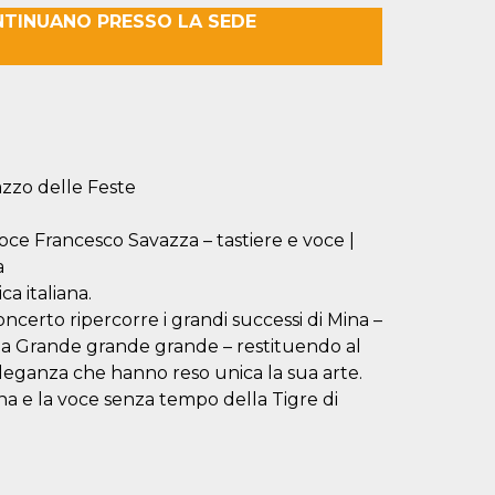
NTINUANO PRESSO LA SEDE
azzo delle Feste
voce Francesco Savazza – tastiere e voce |
a
a italiana.
concerto ripercorre i grandi successi di Mina –
 a Grande grande grande – restituendo al
l’eleganza che hanno reso unica la sua arte.
na e la voce senza tempo della Tigre di