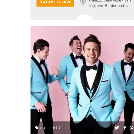
Palazzo delle Feste - Sala
correttamente.
8 AGOSTO 2026
Viglione, Bardonecchia
Storage declaration
Storage
Nome
Descrizione
type
fbssls_314278995690155
Session
storage
wpEmojiSettingsSupports
Session
storage
cn_uc__
Local
storage
Provider /
Nome
Scadenza
Descrizione
Dominio
c_user
4
Cookie di a
Meta
da: 11,40 €
settimane
utente. Può
Platform Inc.
2 giorni
essere di se
.facebook.com