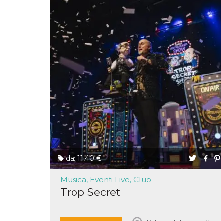
mese
viene
m.stripe.com
generalmente
utilizzato per le
prestazioni e
l'ottimizzazione
dei servizi di
elaborazione
dei pagamenti,
facilitando la
memorizzazione
dei contenuti
sul browser per
rendere le
pagine più
veloci.
CookieScriptConsent
4
Questo cookie
CookieScript
settimane
viene utilizzato
oooh.events
2 giorni
dal servizio
Cookie-
Script.com per
ricordare le
preferenze di
da: 11,40 €
consenso sui
cookie dei
visitatori. È
Musica, Eventi Live, Club
necessario che il
banner dei
Trop Secret
cookie di
Cookie-
Script.com
funzioni