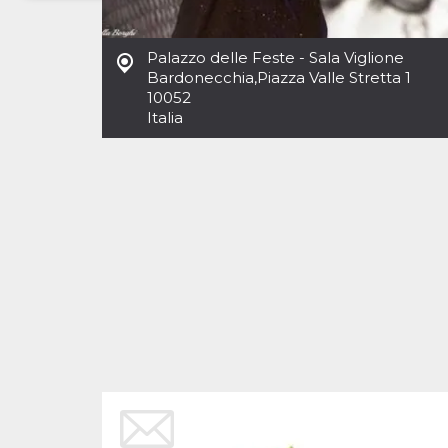
Necessari
Marketing
Palazzo delle Feste - Sala Viglione
I cookie strettamente necessari o tecnici sono
Bardonecchia
,
Piazza Valle Stretta 1
indispensabili al funzionamento del sito. I
10052
servizi qui presenti non potranno funzionare
Italia
senza.
Provider /
Nome
Scadenza
Descrizione
Dominio
cf_clearance
1 anno
Clearance
Cloudflare,
Cookie from
Inc.
CloudFlare
.oooh.events
stores the proof
of challenge
passed. It is
used to no
longer issue a
captcha or
jschallenge
challenge if
present. It is
required to
reach origin
server.
wordpress_test_cookie
Sessione
Cookie di
Automattic
Wordpress,
Inc.
verifica che il