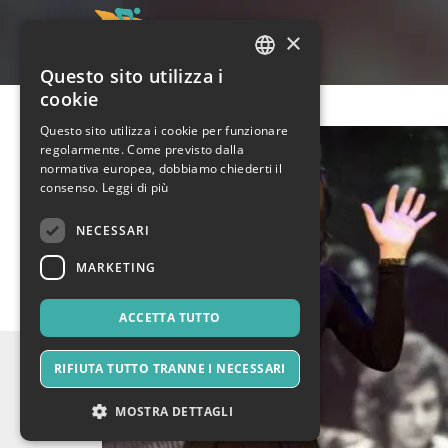
×
Questo sito utilizza i
ITALIAN
cookie
ENGLISH
Questo sito utilizza i cookie per funzionare
regolarmente. Come previsto dalla
SPANISH
normativa europea, dobbiamo chiederti il
consenso.
Leggi di più
NECESSARI
MARKETING
ACCETTA TUTTO
RIFIUTA TUTTO TRANNE I NECESSARI
MOSTRA DETTAGLI