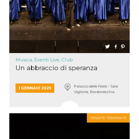
Musica, Eventi Live, Club
Un abbraccio di speranza
Palazzo delle Feste - Sala
1 GENNAIO 2025
Viglione, Bardonecchia
VENDITE TERMINATE