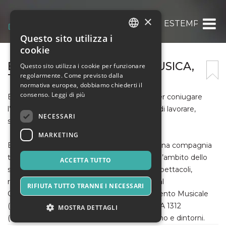
×
ASSOCIAZIONE CULTURALE ESTEMPORAN
Questo sito utilizza i
ITALIAN
cookie
ENGLISH
ESTEMPORANEA | ARTE, MUSICA,
Questo sito utilizza i cookie per funzionare
regolarmente. Come previsto dalla
TEATRO
SPANISH
normativa europea, dobbiamo chiederti il
consenso.
Leggi di più
ESTEMPORANEA nasce espressamente per coniugare
l’alta professionalità musicale con il piacere di lavorare,
NECESSARI
suonare, insegnare insieme.
MARKETING
ESTEMPORANEA – Arte, Musica, Teatro è una compagnia
torinese che si dedica all’organizzazione nell’ambito dello
ACCETTA TUTTO
spettacolo dal vivo di alto profilo: concerti, spettacoli,
reading e contaminazioni particolari (Festival
RIFIUTA TUTTO TRANNE I NECESSARI
CONTAMINAZIONI & Corsi di Perfezionamento Musicale
(Frabosa Soprana), stagione musicale SCENA 1312
MOSTRA DETTAGLI
(Bardonecchia) e numerosi spettacoli a Torino e dintorni.