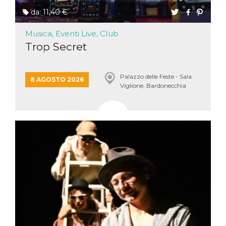
.oooh.events
browser accetti i
da: 11,40 €
cookie.
PHPSESSID
Sessione
Cookie
PHP.net
Musica, Eventi Live, Club
generato da
oooh.events
applicazioni
Trop Secret
basate sul
linguaggio PHP.
Si tratta di un
identificatore
Palazzo delle Feste - Sala
generico
8 AGOSTO 2026
utilizzato per
Viglione, Bardonecchia
mantenere le
variabili di
sessione utente.
Normalmente è
un numero
generato in
modo casuale, il
modo in cui
viene utilizzato
può essere
specifico per il
sito, ma un
buon esempio è
mantenere uno
stato di accesso
per un utente
tra le pagine.
m
1 anno 1
Questo cookie
Stripe