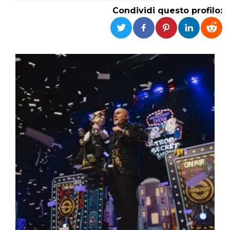
Condividi questo profilo:
Necessari
Marketing
I cookie strettamente necessari o tecnici sono
indispensabili al funzionamento del sito. I
servizi qui presenti non potranno funzionare
senza.
Provider /
Nome
Scadenza
Descrizione
Dominio
cf_clearance
1 anno
Clearance
Cloudflare,
Cookie from
Inc.
CloudFlare
.oooh.events
stores the proof
of challenge
passed. It is
used to no
longer issue a
captcha or
jschallenge
challenge if
present. It is
required to
reach origin
server.
wordpress_test_cookie
Sessione
Cookie di
Automattic
Wordpress,
Inc.
verifica che il