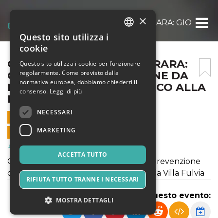
×
CARDIOPROTEZIONE FERRARA: GIORNATA D
Questo sito utilizza i
ITALIAN
cookie
ENGLISH
CARDIOPROTEZIONE FERRARA:
Questo sito utilizza i cookie per funzionare
regolarmente. Come previsto dalla
GIORNATA DI PREVENZIONE DA
SPANISH
normativa europea, dobbiamo chiederti il
ICTUS E ARRESTO CARDIACO ALLA
consenso.
Leggi di più
FARMACIA VILLA FULVIA
NECESSARI
28 MARZO 2019 - 09:00
MARKETING
VENDITE ONLINE TERMINATE
Salute & Benessere
ACCETTA TUTTO
Cardioprotezione Ferrara: giornata di prevenzione
da ictus e arresto cardiaco alla Farmacia Villa Fulvia
RIFIUTA TUTTO TRANNE I NECESSARI
Condividi questo evento:
MOSTRA DETTAGLI