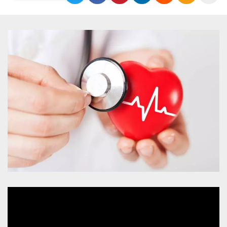
Necessari
Marketing
I cookie strettamente necessari o tecnici sono
indispensabili al funzionamento del sito. I
servizi qui presenti non potranno funzionare
senza.
Provider /
Nome
Scadenza
Descrizione
Dominio
cf_clearance
1 anno
Clearance
Cloudflare,
Cookie from
Inc.
CloudFlare
.oooh.events
stores the proof
of challenge
passed. It is
used to no
longer issue a
captcha or
jschallenge
challenge if
present. It is
required to
reach origin
server.
wordpress_test_cookie
Sessione
Cookie di
Automattic
Wordpress,
Inc.
verifica che il