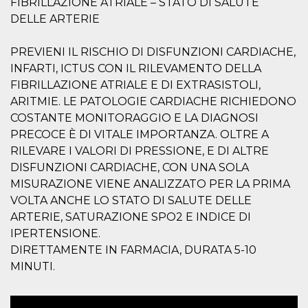
FIBRILLAZIONE ATRIALE – STATO DI SALUTE
mese
viene
m.stripe.com
generalmente
DELLE ARTERIE
utilizzato per le
prestazioni e
l'ottimizzazione
dei servizi di
PREVIENI IL RISCHIO DI DISFUNZIONI CARDIACHE,
elaborazione
INFARTI, ICTUS CON IL RILEVAMENTO DELLA
dei pagamenti,
facilitando la
FIBRILLAZIONE ATRIALE E DI EXTRASISTOLI,
memorizzazione
dei contenuti
ARITMIE. LE PATOLOGIE CARDIACHE RICHIEDONO
sul browser per
COSTANTE MONITORAGGIO E LA DIAGNOSI
rendere le
pagine più
PRECOCE È DI VITALE IMPORTANZA. OLTRE A
veloci.
RILEVARE I VALORI DI PRESSIONE, E DI ALTRE
CookieScriptConsent
4
Questo cookie
CookieScript
settimane
viene utilizzato
DISFUNZIONI CARDIACHE, CON UNA SOLA
oooh.events
2 giorni
dal servizio
MISURAZIONE VIENE ANALIZZATO PER LA PRIMA
Cookie-
Script.com per
VOLTA ANCHE LO STATO DI SALUTE DELLE
ricordare le
preferenze di
ARTERIE, SATURAZIONE SPO2 E INDICE DI
consenso sui
IPERTENSIONE.
cookie dei
visitatori. È
DIRETTAMENTE IN FARMACIA, DURATA 5-10
necessario che il
banner dei
MINUTI.
cookie di
Cookie-
Script.com
funzioni