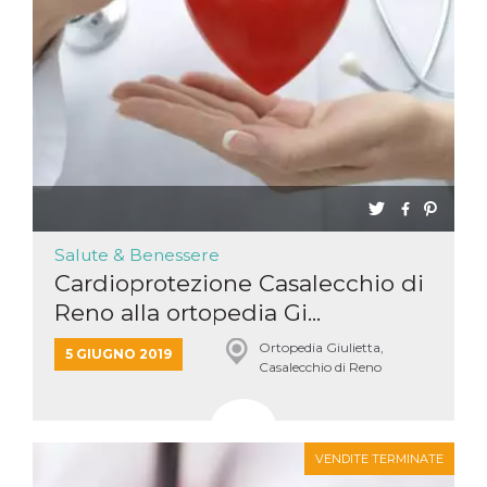
.oooh.events
browser accetti i
cookie.
PHPSESSID
Sessione
Cookie
PHP.net
generato da
oooh.events
applicazioni
basate sul
linguaggio PHP.
Si tratta di un
identificatore
generico
utilizzato per
mantenere le
variabili di
sessione utente.
Normalmente è
Salute & Benessere
un numero
generato in
Cardioprotezione Casalecchio di
modo casuale, il
modo in cui
Reno alla ortopedia Gi...
viene utilizzato
può essere
Ortopedia Giulietta,
specifico per il
5 GIUGNO 2019
sito, ma un
Casalecchio di Reno
buon esempio è
mantenere uno
stato di accesso
per un utente
tra le pagine.
VENDITE TERMINATE
m
1 anno 1
Questo cookie
Stripe