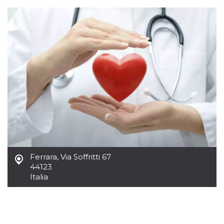
Ferrara
,
Via Soffritti 67
44123
Italia