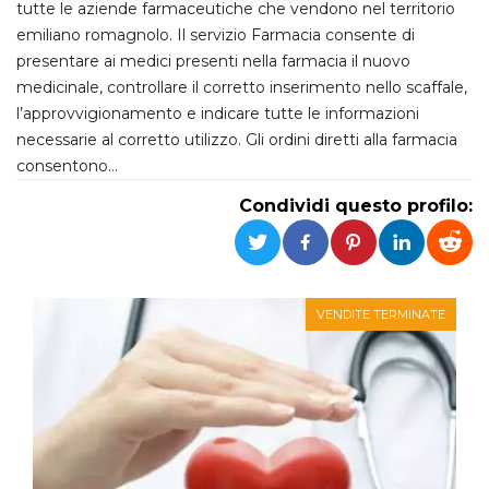
tutte le aziende farmaceutiche che vendono nel territorio
emiliano romagnolo. Il servizio Farmacia consente di
Necessari
Marketing
presentare ai medici presenti nella farmacia il nuovo
I cookie strettamente necessari o tecnici sono
medicinale, controllare il corretto inserimento nello scaffale,
indispensabili al funzionamento del sito. I
l’approvvigionamento e indicare tutte le informazioni
servizi qui presenti non potranno funzionare
senza.
necessarie al corretto utilizzo. Gli ordini diretti alla farmacia
Provider /
consentono…
Nome
Scadenza
Descrizione
Dominio
Condividi questo profilo:
cf_clearance
1 anno
Clearance
Cloudflare,
Cookie from
Inc.
CloudFlare
.oooh.events
stores the proof
of challenge
passed. It is
used to no
VENDITE TERMINATE
longer issue a
captcha or
jschallenge
challenge if
present. It is
required to
reach origin
server.
wordpress_test_cookie
Sessione
Cookie di
Automattic
Wordpress,
Inc.
verifica che il