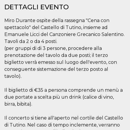
o persistent
DETTAGLI EVENTO
30 giorni
datr
2 anni
Questo coo
Meta
identifica il
Miro Durante ospite della rassegna "Cena con
Platform Inc.
browser che
.facebook.com
spettacolo" del Castello di Tutino, insieme ad
connette a
Facebook. 
Emanuele Licci del Canzoniere Grecanico Salentino.
direttament
legato alla 
Tavoli da 2 o da 4 posti.
Facebook
(per gruppi di di 3 persone, procedere alla
dell'utente.
Facebook s
prenotazione del tavolo da due posti; il terzo
che viene
utilizzato p
biglietto verrà emesso sul luogo dell'evento, con
aiutare con 
sicurezza e a
conseguente sistemazione del terzo posto al
di accesso
tavolo).
sospette, in
particolare p
rilevamento
bot che ten
Il biglietto di €35 a persona comprende un menù a
di accedere 
due portate a scelta più un drink (calice di vino,
servizio. F
afferma anc
birra, bibita).
il profilo
comportame
associato a
ciascun coo
Il concerto si tiene all'aperto nel cortile del Castello
datr viene
di Tutino. Nel caso di tempo inclemente, verranno
eliminato d
giorni. Que