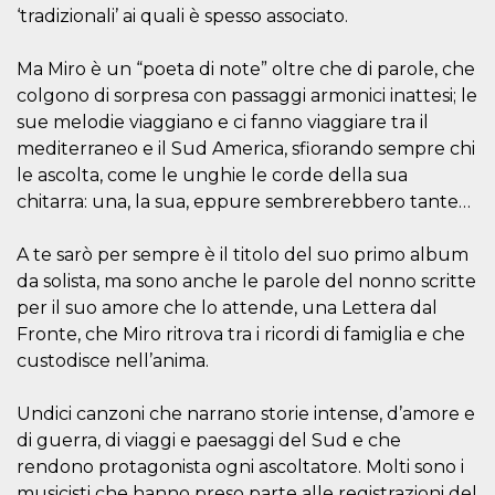
disabilitare 
.facebook.com
‘tradizionali’ ai quali è spesso associato.
visualizzazi
delle inserz
Meta in base
sue attività 
Ma Miro è un “poeta di note” oltre che di parole, che
web di terzi
colgono di sorpresa con passaggi armonici inattesi; le
sb
2 anni
Identificazi
Meta
sue melodie viaggiano e ci fanno viaggiare tra il
browser di
Platform Inc.
Facebook,
.facebook.com
mediterraneo e il Sud America, sfiorando sempre chi
autenticazi
marketing e 
le ascolta, come le unghie le corde della sua
cookie di
chitarra: una, la sua, eppure sembrerebbero tante…
funzione spe
di Facebook
usida
.facebook.com
Sessione
raccoglie
A te sarò per sempre è il titolo del suo primo album
informazion
da solista, ma sono anche le parole del nonno scritte
browser
dell'utente 
per il suo amore che lo attende, una Lettera dal
dell'identifi
univoco, uti
Fronte, che Miro ritrova tra i ricordi di famiglia e che
per persona
custodisce nell’anima.
la pubblicit
gli utenti
xs
3 mesi
Utilizzato p
Meta
Undici canzoni che narrano storie intense, d’amore e
mantenere 
Platform Inc.
sessione
di guerra, di viaggi e paesaggi del Sud e che
.facebook.com
rendono protagonista ogni ascoltatore. Molti sono i
__cf_bm
29 minuti
Questo coo
Cloudflare
58
viene utiliz
Inc.
musicisti che hanno preso parte alle registrazioni del