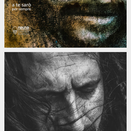
.oooh.events
browser accetti i
cookie.
PHPSESSID
Sessione
Cookie
PHP.net
generato da
oooh.events
applicazioni
basate sul
linguaggio PHP.
Si tratta di un
identificatore
generico
utilizzato per
mantenere le
variabili di
sessione utente.
Normalmente è
un numero
generato in
modo casuale, il
modo in cui
viene utilizzato
può essere
specifico per il
sito, ma un
buon esempio è
mantenere uno
stato di accesso
per un utente
tra le pagine.
m
1 anno 1
Questo cookie
Stripe