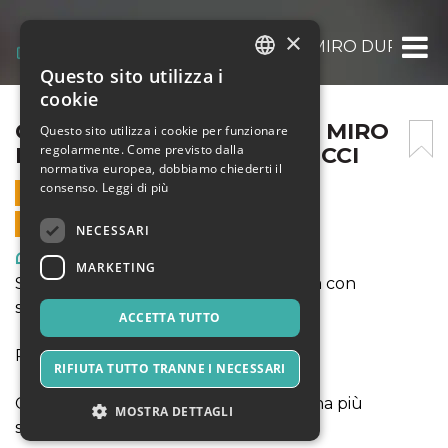
×
CENA CON SPETTACOLO – MIRO DURANTE 
Questo sito utilizza i
ITALIAN
cookie
ENGLISH
CENA CON SPETTACOLO – MIRO
Questo sito utilizza i cookie per funzionare
regolarmente. Come previsto dalla
DURANTE & EMANUELE LICCI
SPANISH
normativa europea, dobbiamo chiederti il
consenso.
Leggi di più
5 GIUGNO 2021 - 20:00
VENDITE ONLINE TERMINATE
NECESSARI
Arte, Mostre & Musei
MARKETING
Secondo evento per la rassegna "Cena con
spettacolo" del Castello di Tutino
ACCETTA TUTTO
Prenota un tavolo da 2 o 4 posti
RIFIUTA TUTTO TRANNE I NECESSARI
Costo del biglietto: 35 € a persona (cena più
MOSTRA DETTAGLI
spettacolo)