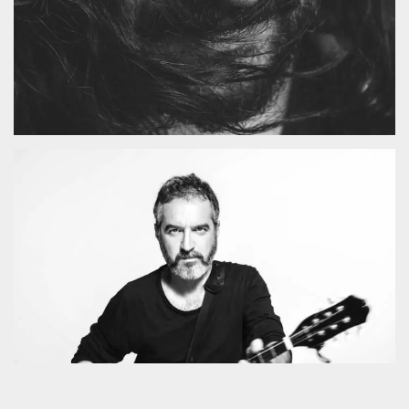
mese
viene
m.stripe.com
generalmente
utilizzato per le
prestazioni e
l'ottimizzazione
dei servizi di
elaborazione
dei pagamenti,
facilitando la
memorizzazione
dei contenuti
sul browser per
rendere le
pagine più
veloci.
CookieScriptConsent
4
Questo cookie
CookieScript
settimane
viene utilizzato
oooh.events
2 giorni
dal servizio
Cookie-
Script.com per
ricordare le
preferenze di
consenso sui
cookie dei
visitatori. È
necessario che il
banner dei
cookie di
Cookie-
Script.com
funzioni