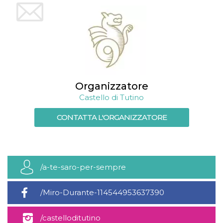
Organizzatore
Castello di Tutino
CONTATTA L'ORGANIZZATORE
/a-te-saro-per-sempre
/Miro-Durante-114544953637390
/castelloditutino