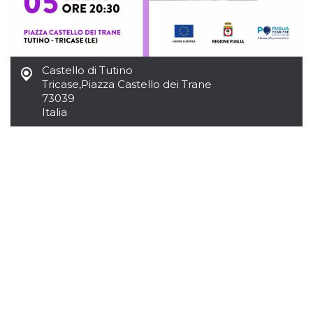
Castello di Tutino
Tricase
,
Piazza Castello dei Trane
73039
Italia