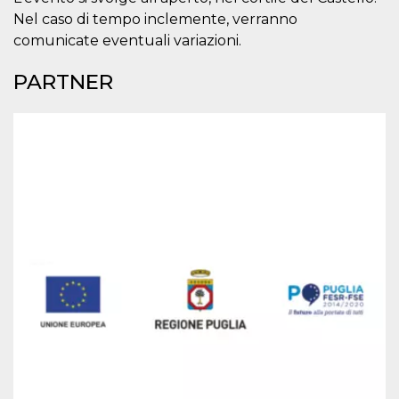
correttamente.
Nel caso di tempo inclemente, verranno
Storage declaration
comunicate eventuali variazioni.
Storage
Nome
Descrizione
PARTNER
type
fbssls_314278995690155
Session
storage
wpEmojiSettingsSupports
Session
storage
cn_uc__
Local
storage
Provider /
Nome
Scadenza
Descrizione
Dominio
c_user
4
Cookie di a
Meta
settimane
utente. Può
Platform Inc.
2 giorni
essere di se
.facebook.com