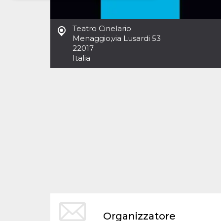
Necessari
Marketing
Teatro Cinelario
I cookie strettamente necessari o tecnici sono
Menaggio
,
via Lusardi 53
indispensabili al funzionamento del sito. I
22017
servizi qui presenti non potranno funzionare
Italia
senza.
Provider /
Nome
Scadenza
Descrizione
Dominio
cf_clearance
1 anno
Clearance
Cloudflare,
Cookie from
Inc.
CloudFlare
.oooh.events
stores the proof
of challenge
passed. It is
used to no
longer issue a
captcha or
jschallenge
challenge if
present. It is
required to
reach origin
server.
wordpress_test_cookie
Sessione
Cookie di
Automattic
Organizzatore
Wordpress,
Inc.
verifica che il