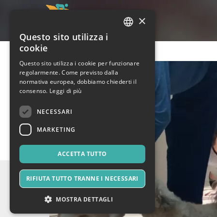
×
Questo sito utilizza i
ITALIAN
cookie
ENGLISH
Questo sito utilizza i cookie per funzionare
regolarmente. Come previsto dalla
SPANISH
normativa europea, dobbiamo chiederti il
consenso.
Leggi di più
NECESSARI
MARKETING
ACCETTA TUTTO
RIFIUTA TUTTO TRANNE I NECESSARI
MOSTRA DETTAGLI