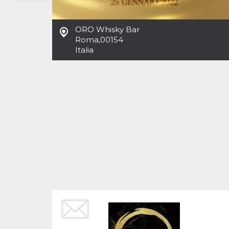
Necessari
Marketing
ORO Whisky Bar
I cookie strettamente necessari o tecnici sono
Roma
,
00154
indispensabili al funzionamento del sito. I
Italia
servizi qui presenti non potranno funzionare
senza.
Provider /
Nome
Scadenza
Descrizione
Dominio
cf_clearance
1 anno
Clearance
Cloudflare,
Cookie from
Inc.
CloudFlare
.oooh.events
stores the proof
of challenge
passed. It is
used to no
longer issue a
captcha or
jschallenge
challenge if
present. It is
required to
reach origin
server.
wordpress_test_cookie
Sessione
Cookie di
Automattic
Wordpress,
Inc.
verifica che il