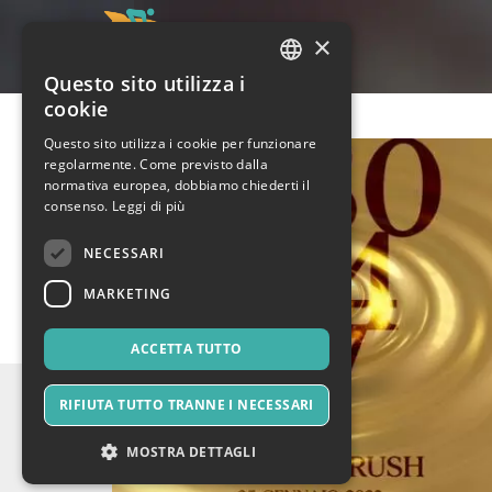
×
Questo sito utilizza i
ITALIAN
cookie
ENGLISH
Questo sito utilizza i cookie per funzionare
regolarmente. Come previsto dalla
SPANISH
normativa europea, dobbiamo chiederti il
consenso.
Leggi di più
NECESSARI
MARKETING
ACCETTA TUTTO
RIFIUTA TUTTO TRANNE I NECESSARI
MOSTRA DETTAGLI