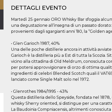
DETTAGLI EVENTO
Martedì 25 gennaio ORO Whisky Bar sfoggia alcune p
una degustazione all’insegna di un passato dorato: 3
provenienti dagli sgargianti anni ’80, la “Golden ag
• Glen Garioch 1987, 40%
Una delle poche distillerie ancora in attività avviate
Garioch è la distilleria più a Est di tutta la Scozia.
vicino alla cittadina di Old Meldrum, conosciuta con
per potersi approvvigionare di orzo di ottima qualità
ingredienti di celebri Blended Scotch quali il VAT69
lanciato come Single Malt solo nel 1972.
• Glenrothes 1984/1995 - 43%
Questa distilleria dello Speyside, fondata nel 1878,
whisky Sherry oriented, si distingue per una caratte
La Baudoinia Compniacensis, altrimenti conosciuta 