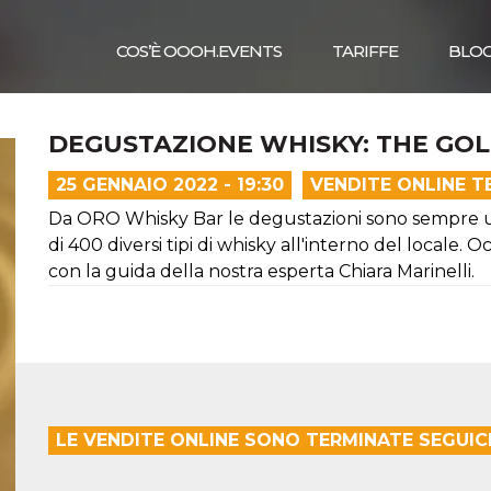
COS’È OOOH.EVENTS
TARIFFE
BLO
DEGUSTAZIONE WHISKY: THE GO
25 GENNAIO 2022 - 19:30
VENDITE ONLINE T
Da ORO Whisky Bar le degustazioni sono sempre 
di 400 diversi tipi di whisky all'interno del locale. 
con la guida della nostra esperta Chiara Marinelli.
LE VENDITE ONLINE SONO TERMINATE SEGUICI