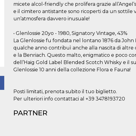
micete alcol-friendly che prolifera grazie all’Angel’s Sh
e il cimitero antistante sono ricoperti da un sottil
un’atmosfera davvero inusuale!
• Glenlossie 20yo - 1980, Signatory Vintage, 43%
La Glenlossie fu fondata nel lontano 1876 da John 
qualche anno contribuì anche alla nascita di altre 
e la Benriach. Questo malto, enigmatico e poco cono
dell’Haig Gold Label Blended Scotch Whisky e il suo
Glenlossie 10 anni della collezione Flora e Fauna!
Posti limitati, prenota subito il tuo biglietto.
Per ulteriori info contattaci al +39 3478193720
PARTNER