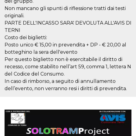
del gruppo.
.oooh.events
browser accetti i
Non mancano gli spunti di riflessione tratti dai testi
cookie.
originali.
PHPSESSID
Sessione
Cookie
PHP.net
generato da
oooh.events
PARTE DELL'INCASSO SARA' DEVOLUTA ALL'AVIS DI
applicazioni
TERNI
basate sul
linguaggio PHP.
Costo dei biglietti:
Si tratta di un
identificatore
Posto unico € 15,00 in prevendita + DP - € 20,00 al
generico
utilizzato per
botteghino la sera dell'evento
mantenere le
Per questo biglietto non è esercitabile il diritto di
variabili di
sessione utente.
recesso, come stabilito nell’art 59, comma 1, lettera N
Normalmente è
un numero
del Codice del Consumo.
generato in
In caso di rimborso, a seguito di annullamento
modo casuale, il
modo in cui
dell’evento, non verranno resi i diritti di prevendita.
viene utilizzato
può essere
specifico per il
sito, ma un
buon esempio è
mantenere uno
stato di accesso
per un utente
tra le pagine.
m
1 anno 1
Questo cookie
Stripe