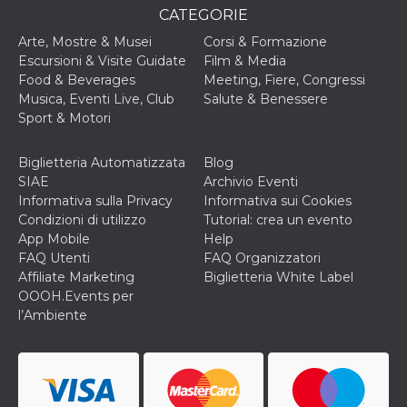
cookie viene
CATEGORIE
anche trami
piace e altri
Arte, Mostre & Musei
Corsi & Formazione
pulsanti e t
Escursioni & Visite Guidate
Film & Media
Facebook
posizionati 
Food & Beverages
Meeting, Fiere, Congressi
molti siti W
Musica, Eventi Live, Club
Salute & Benessere
diversi.
Sport & Motori
dpr
.facebook.com
1
permette di
settimana
controllare 
funzione “S
Biglietteria Automatizzata
Blog
su Facebook
pulsante “M
SIAE
Archivio Eventi
piace”, rac
Informativa sulla Privacy
Informativa sui Cookies
le impostaz
della lingua
Condizioni di utilizzo
Tutorial: crea un evento
permettono
App Mobile
Help
condividere
pagina.
FAQ Utenti
FAQ Organizzatori
Affiliate Marketing
Biglietteria White Label
fr
3 mesi
Contiene la
Meta
combinazio
Platform Inc.
OOOH.Events per
ID univoco 
.facebook.com
l’Ambiente
browser e
dell'utente,
utilizzata pe
pubblicità m
oo
5 anni
consente
Meta
all'utente di
Platform Inc.