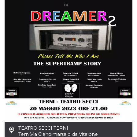
mese
viene
m.stripe.com
generalmente
utilizzato per le
prestazioni e
l'ottimizzazione
dei servizi di
elaborazione
dei pagamenti,
facilitando la
memorizzazione
dei contenuti
sul browser per
rendere le
pagine più
veloci.
CookieScriptConsent
4
Questo cookie
CookieScript
settimane
viene utilizzato
oooh.events
2 giorni
dal servizio
Cookie-
Script.com per
ricordare le
preferenze di
consenso sui
cookie dei
visitatori. È
necessario che il
banner dei
cookie di
Cookie-
TEATRO SECCI TERNI
Script.com
Terni
,
Via Giandimartalo da Vitalone
funzioni