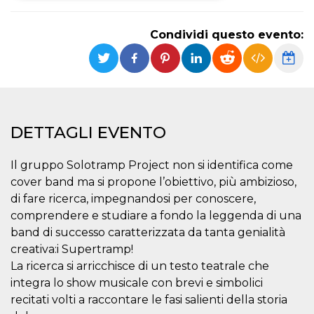
Necessari
Marketing
Condividi questo evento:
I cookie strettamente necessari o tecnici sono
indispensabili al funzionamento del sito. I
servizi qui presenti non potranno funzionare
senza.
Provider /
Nome
Scadenza
Descrizione
Dominio
DETTAGLI EVENTO
cf_clearance
1 anno
Clearance
Cloudflare,
Cookie from
Inc.
CloudFlare
.oooh.events
Il gruppo Solotramp Project non si identifica come
stores the proof
of challenge
cover band ma si propone l’obiettivo, più ambizioso,
passed. It is
used to no
di fare ricerca, impegnandosi per conoscere,
longer issue a
comprendere e studiare a fondo la leggenda di una
captcha or
jschallenge
band di successo caratterizzata da tanta genialità
challenge if
present. It is
creativa:i Supertramp!
required to
reach origin
La ricerca si arricchisce di un testo teatrale che
server.
integra lo show musicale con brevi e simbolici
wordpress_test_cookie
Sessione
Cookie di
Automattic
recitati volti a raccontare le fasi salienti della storia
Wordpress,
Inc.
verifica che il