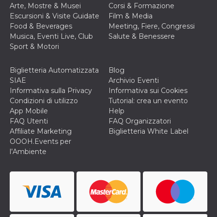
privacy,
Arte, Mostre & Musei
Corsi & Formazione
garantendo 
Escursioni & Visite Guidate
Film & Media
loro prefer
siano onora
Food & Beverages
Meeting, Fiere, Congressi
nelle sessio
Musica, Eventi Live, Club
Salute & Benessere
future.
Sport & Motori
__Secure-ROLLOUT_TOKEN
.youtube.com
5 mesi 4
Utilizzato d
settimane
YouTube pe
gestire
Biglietteria Automatizzata
Blog
l'implement
SIAE
Archivio Eventi
e la
sperimenta
Informativa sulla Privacy
Informativa sui Cookies
delle funzio
Condizioni di utilizzo
Tutorial: crea un evento
Aiuta Googl
controllare 
App Mobile
Help
nuove
FAQ Utenti
FAQ Organizzatori
funzionalità
modifiche
Affiliate Marketing
Biglietteria White Label
dell'interfac
OOOH.Events per
vengono mo
agli utenti
l’Ambiente
nell'ambito 
e
implementa
graduali,
garantendo
un'esperien
coerente pe
determinat
utente dura
esperiment