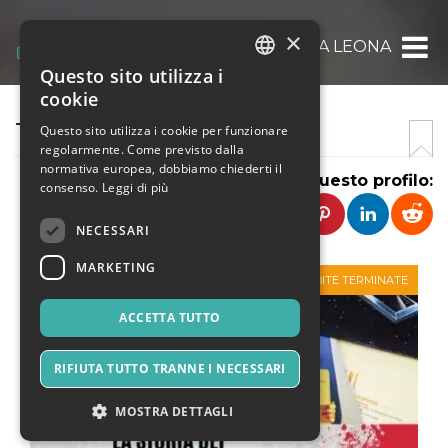
×
TREVI PROMOS DI FUGAZZA LEONARDO
Questo sito utilizza i
ITALIAN
cookie
ENGLISH
TREVI PROMOS EVENTI
Questo sito utilizza i cookie per funzionare
regolarmente. Come previsto dalla
SPANISH
normativa europea, dobbiamo chiederti il
Condividi questo profilo:
consenso.
Leggi di più
NECESSARI
MARKETING
VENDITE TERMINATE
ACCETTA TUTTO
RIFIUTA TUTTO TRANNE I NECESSARI
MOSTRA DETTAGLI