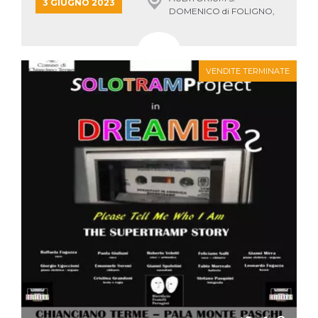
mese
viene
m.stripe.com
3 GIUGNO 2023
DOMENICO di FOLIGNO,
generalmente
utilizzato per le
FOLIGNO
prestazioni e
l'ottimizzazione
dei servizi di
elaborazione
dei pagamenti,
VENDITE TERMINATE
facilitando la
memorizzazione
dei contenuti
sul browser per
rendere le
pagine più
veloci.
CookieScriptConsent
4
Questo cookie
CookieScript
settimane
viene utilizzato
oooh.events
2 giorni
dal servizio
Cookie-
Script.com per
ricordare le
preferenze di
consenso sui
cookie dei
visitatori. È
necessario che il
banner dei
cookie di
Cookie-
Script.com
funzioni