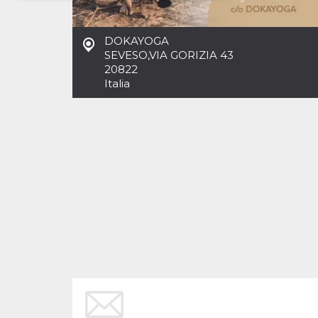
Necessari
Marketing
DOKAYOGA
I cookie strettamente necessari o tecnici sono
SEVESO
,
VIA GORIZIA 43
indispensabili al funzionamento del sito. I
20822
servizi qui presenti non potranno funzionare
Italia
senza.
Provider /
Nome
Scadenza
Descrizione
Dominio
cf_clearance
1 anno
Clearance
Cloudflare,
Cookie from
Inc.
CloudFlare
.oooh.events
stores the proof
of challenge
passed. It is
used to no
longer issue a
captcha or
jschallenge
challenge if
present. It is
required to
reach origin
server.
wordpress_test_cookie
Sessione
Cookie di
Automattic
Wordpress,
Inc.
verifica che il