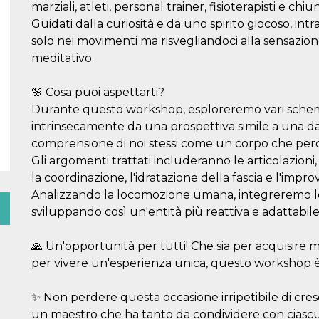
marziali, atleti, personal trainer, fisioterapisti e c
Guidati dalla curiosità e da uno spirito giocoso, i
solo nei movimenti ma risvegliandoci alla sensazio
meditativo.
🌸 Cosa puoi aspettarti?
Durante questo workshop, esploreremo vari schemi 
intrinsecamente da una prospettiva simile a una d
comprensione di noi stessi come un corpo che perc
Gli argomenti trattati includeranno le articolazioni
la coordinazione, l'idratazione della fascia e l'impr
Analizzando la locomozione umana, integreremo l
sviluppando così un'entità più reattiva e adattabile
🙏 Un'opportunità per tutti! Che sia per acquisir
per vivere un'esperienza unica, questo workshop è
✨ Non perdere questa occasione irripetibile di cres
un maestro che ha tanto da condividere con ciascu