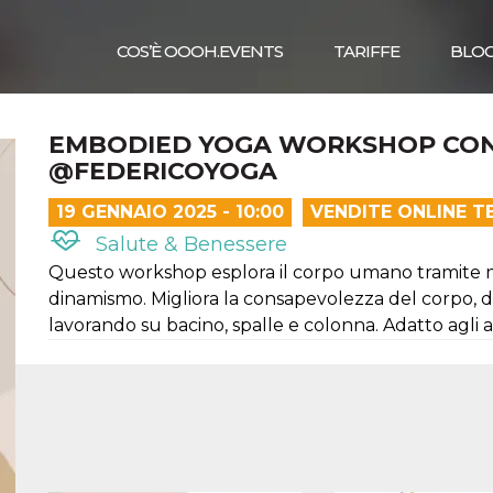
COS’È OOOH.EVENTS
TARIFFE
BLO
EMBODIED YOGA WORKSHOP CON
@FEDERICOYOGA
19 GENNAIO 2025 - 10:00
VENDITE ONLINE T
Salute & Benessere
Questo workshop esplora il corpo umano tramite m
dinamismo. Migliora la consapevolezza del corpo, de
lavorando su bacino, spalle e colonna. Adatto agli 