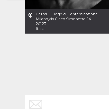
Necessari
Marketing
Germi - Luogo di Contaminazione
I cookie strettamente necessari o tecnici sono
Milano
,
Via Cicco Simonetta, 14
indispensabili al funzionamento del sito. I
20123
servizi qui presenti non potranno funzionare
Italia
senza.
Provider /
Nome
Scadenza
Descrizione
Dominio
cf_clearance
1 anno
Clearance
Cloudflare,
Cookie from
Inc.
CloudFlare
.oooh.events
stores the proof
of challenge
passed. It is
used to no
longer issue a
captcha or
jschallenge
challenge if
present. It is
required to
reach origin
server.
wordpress_test_cookie
Sessione
Cookie di
Automattic
Wordpress,
Inc.
verifica che il