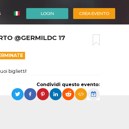
G
LOGIN
CREA EVENTO
ESPAÑOL
RTO @GERMILDC 17
ENGLISH
ERMINATE
oi biglietti!
Condividi questo evento: