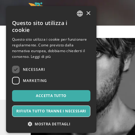
×
Questo sito utilizza i
ITALIAN
cookie
ENGLISH
Questo sito utilizza i cookie per funzionare
regolarmente. Come previsto dalla
SPANISH
normativa europea, dobbiamo chiederti il
consenso.
Leggi di più
NECESSARI
MARKETING
ACCETTA TUTTO
RIFIUTA TUTTO TRANNE I NECESSARI
MOSTRA DETTAGLI