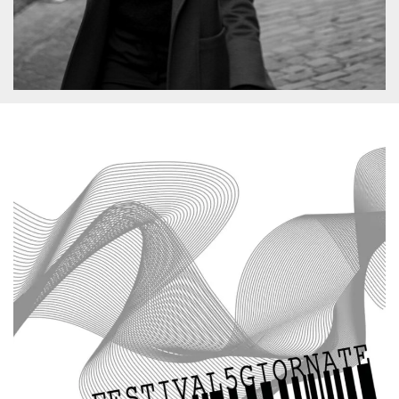
.oooh.events
browser accetti i
cookie.
PHPSESSID
Sessione
Cookie
PHP.net
generato da
oooh.events
applicazioni
basate sul
linguaggio PHP.
Si tratta di un
identificatore
generico
utilizzato per
mantenere le
variabili di
sessione utente.
Normalmente è
un numero
generato in
modo casuale, il
modo in cui
viene utilizzato
può essere
specifico per il
sito, ma un
buon esempio è
mantenere uno
stato di accesso
per un utente
tra le pagine.
m
1 anno 1
Questo cookie
Stripe