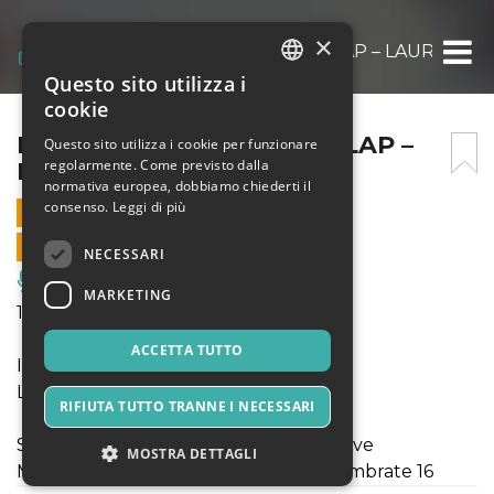
×
FESTIVAL 5 GIORNATE – SLAP – LAURA CAT
Questo sito utilizza i
ITALIAN
cookie
ENGLISH
FESTIVAL 5 GIORNATE – SLAP –
Questo sito utilizza i cookie per funzionare
regolarmente. Come previsto dalla
LAURA CATRANI
SPANISH
normativa europea, dobbiamo chiederti il
consenso.
Leggi di più
19 MARZO 2025 - 16:30
VENDITE ONLINE TERMINATE
NECESSARI
Musica, Eventi Live, Club
MARKETING
19 marzo, ore 16.30
ACCETTA TUTTO
INCONTRO-CONCERTO
Laura Catrani
RIFIUTA TUTTO TRANNE I NECESSARI
SLAP. Spazio Lambrate Arti Performative
MOSTRA DETTAGLI
Milano, Viale delle Rimembranze di Lambrate 16