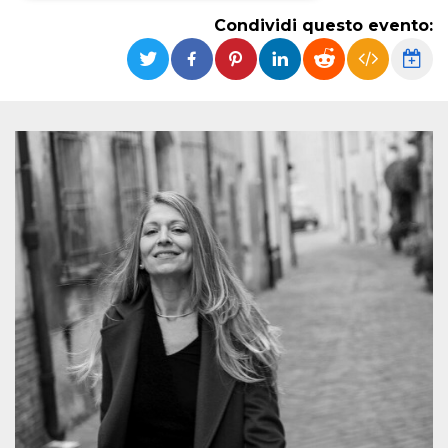
Condividi questo evento:
Necessari
Marketing
I cookie strettamente necessari o tecnici sono
indispensabili al funzionamento del sito. I
servizi qui presenti non potranno funzionare
senza.
Provider /
Nome
Scadenza
Descrizione
Dominio
cf_clearance
1 anno
Clearance
Cloudflare,
Cookie from
Inc.
CloudFlare
.oooh.events
stores the proof
of challenge
passed. It is
used to no
longer issue a
captcha or
jschallenge
challenge if
present. It is
required to
reach origin
server.
wordpress_test_cookie
Sessione
Cookie di
Automattic
Wordpress,
Inc.
verifica che il