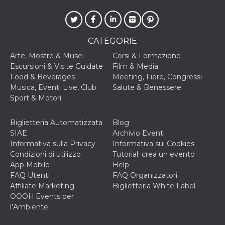
o persistent
30 giorni
datr
2 anni
Questo coo
Meta
identifica il
Platform Inc.
CATEGORIE
browser che
.facebook.com
connette a
Facebook. 
Arte, Mostre & Musei
Corsi & Formazione
direttament
Escursioni & Visite Guidate
Film & Media
legato alla 
Facebook
Food & Beverages
Meeting, Fiere, Congressi
dell'utente.
Musica, Eventi Live, Club
Salute & Benessere
Facebook s
che viene
Sport & Motori
utilizzato p
aiutare con 
sicurezza e a
Biglietteria Automatizzata
Blog
di accesso
sospette, in
SIAE
Archivio Eventi
particolare p
Informativa sulla Privacy
Informativa sui Cookies
rilevamento
bot che ten
Condizioni di utilizzo
Tutorial: crea un evento
di accedere 
App Mobile
Help
servizio. F
afferma anc
FAQ Utenti
FAQ Organizzatori
il profilo
Affiliate Marketing
Biglietteria White Label
comportame
associato a
OOOH.Events per
ciascun coo
l’Ambiente
datr viene
eliminato d
giorni. Que