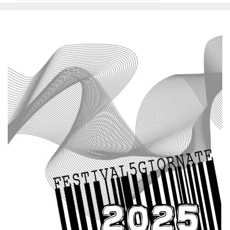
Necessari
Marketing
I cookie strettamente necessari o tecnici sono
indispensabili al funzionamento del sito. I
servizi qui presenti non potranno funzionare
senza.
Provider /
Nome
Scadenza
Descrizione
Dominio
cf_clearance
1 anno
Clearance
Cloudflare,
Cookie from
Inc.
CloudFlare
.oooh.events
stores the proof
of challenge
passed. It is
used to no
longer issue a
captcha or
jschallenge
challenge if
present. It is
required to
reach origin
server.
wordpress_test_cookie
Sessione
Cookie di
Automattic
Wordpress,
Inc.
verifica che il