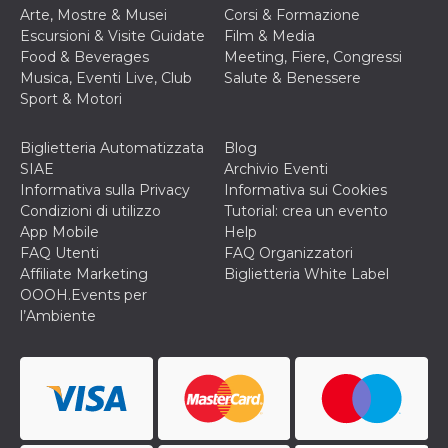
correttamente.
Arte, Mostre & Musei
Corsi & Formazione
Escursioni & Visite Guidate
Film & Media
Storage declaration
Food & Beverages
Meeting, Fiere, Congressi
Storage
Musica, Eventi Live, Club
Salute & Benessere
Nome
Descrizione
type
Sport & Motori
fbssls_314278995690155
Session
storage
Biglietteria Automatizzata
Blog
wpEmojiSettingsSupports
Session
SIAE
Archivio Eventi
storage
Informativa sulla Privacy
Informativa sui Cookies
cn_uc__
Local
Condizioni di utilizzo
Tutorial: crea un evento
storage
App Mobile
Help
FAQ Utenti
FAQ Organizzatori
Affiliate Marketing
Biglietteria White Label
OOOH.Events per
l’Ambiente
Provider /
Nome
Scadenza
Descrizione
Dominio
c_user
4
Cookie di a
Meta
settimane
utente. Può
Platform Inc.
2 giorni
essere di se
.facebook.com