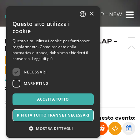
×
FESTIVAL 5 GIORNATE – SLAP – NEW MAD
Questo sito utilizza i
ITALIAN
cookie
ENGLISH
FESTIVAL 5 GIORNATE – SLAP –
Questo sito utilizza i cookie per funzionare
regolarmente. Come previsto dalla
NEW MADE 22 MARZO
SPANISH
normativa europea, dobbiamo chiederti il
consenso.
Leggi di più
22 MARZO 2025 - 18:00
VENDITE ONLINE TERMINATE
NECESSARI
Musica, Eventi Live, Club
MARKETING
Concerto del New MADE Ensemble
ACCETTA TUTTO
Sabato 22 marzo, ore 18 SLAP MILANO
RIFIUTA TUTTO TRANNE I NECESSARI
Condividi questo evento:
MOSTRA DETTAGLI