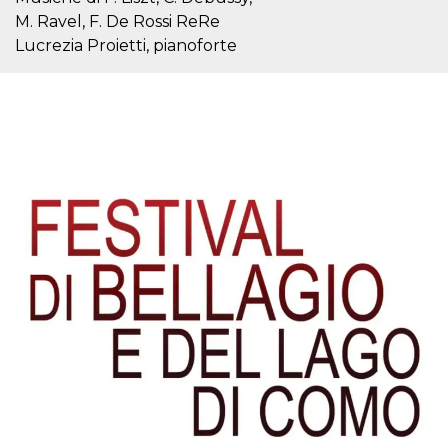
.oooh.events
browser accetti i
M. Ravel, F. De Rossi ReRe
cookie.
Lucrezia Proietti, pianoforte
PHPSESSID
Sessione
Cookie
PHP.net
generato da
oooh.events
applicazioni
basate sul
linguaggio PHP.
Si tratta di un
identificatore
generico
utilizzato per
mantenere le
variabili di
sessione utente.
Normalmente è
un numero
generato in
modo casuale, il
modo in cui
viene utilizzato
può essere
specifico per il
sito, ma un
buon esempio è
mantenere uno
stato di accesso
per un utente
tra le pagine.
m
1 anno 1
Questo cookie
Stripe