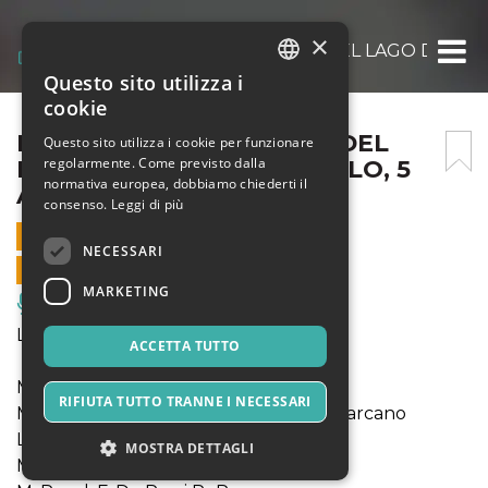
×
FESTIVAL DI BELLAGIO E DEL LAGO DI CO
Questo sito utilizza i
ITALIAN
cookie
ENGLISH
FESTIVAL DI BELLAGIO E DEL
Questo sito utilizza i cookie per funzionare
regolarmente. Come previsto dalla
LAGO DI COMO – MANDELLO, 5
SPANISH
normativa europea, dobbiamo chiederti il
AGOSTO 2026
consenso.
Leggi di più
5 AGOSTO 2026 - 20:45
NECESSARI
VENDITE ONLINE TERMINATE
MARKETING
Musica, Eventi Live, Club
LISZTmania
ACCETTA TUTTO
Mercoledì 5 agosto, ore 20.45
RIFIUTA TUTTO TRANNE I NECESSARI
MANDELLO DEL LARIO, Fondazione Carcano
LISZTmania: Naufragio Bösendorfer
MOSTRA DETTAGLI
Musiche di F. Liszt, C. Debussy,