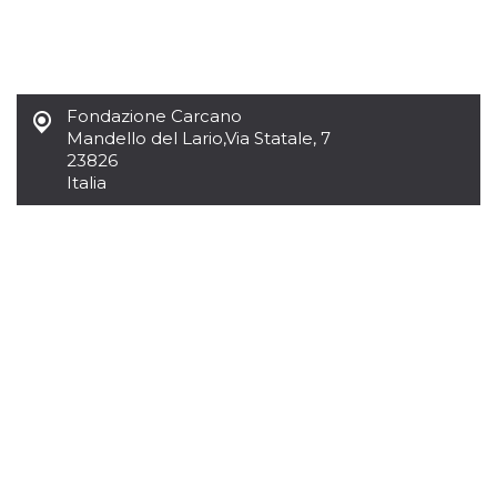
mese
viene
m.stripe.com
generalmente
utilizzato per le
prestazioni e
l'ottimizzazione
dei servizi di
elaborazione
dei pagamenti,
Fondazione Carcano
facilitando la
Mandello del Lario
,
Via Statale, 7
memorizzazione
dei contenuti
23826
sul browser per
Italia
rendere le
pagine più
veloci.
CookieScriptConsent
4
Questo cookie
CookieScript
settimane
viene utilizzato
oooh.events
2 giorni
dal servizio
Cookie-
Script.com per
ricordare le
preferenze di
consenso sui
cookie dei
visitatori. È
necessario che il
banner dei
cookie di
Cookie-
Script.com
funzioni