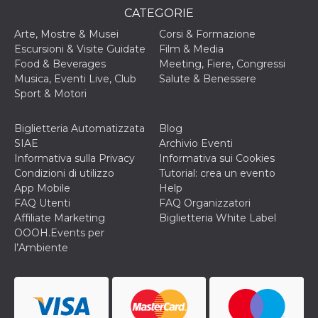
o persistent
CATEGORIE
30 giorni
Arte, Mostre & Musei
Corsi & Formazione
datr
2 anni
Questo coo
Meta
identifica il
Escursioni & Visite Guidate
Film & Media
Platform Inc.
browser che
.facebook.com
Food & Beverages
Meeting, Fiere, Congressi
connette a
Facebook. 
Musica, Eventi Live, Club
Salute & Benessere
direttament
Sport & Motori
legato alla 
Facebook
dell'utente.
Facebook s
Biglietteria Automatizzata
Blog
che viene
SIAE
Archivio Eventi
utilizzato p
aiutare con 
Informativa sulla Privacy
Informativa sui Cookies
sicurezza e a
Condizioni di utilizzo
Tutorial: crea un evento
di accesso
sospette, in
App Mobile
Help
particolare p
FAQ Utenti
FAQ Organizzatori
rilevamento
bot che ten
Affiliate Marketing
Biglietteria White Label
di accedere 
OOOH.Events per
servizio. F
afferma anc
l’Ambiente
il profilo
comportame
associato a
ciascun coo
datr viene
eliminato d
giorni. Que