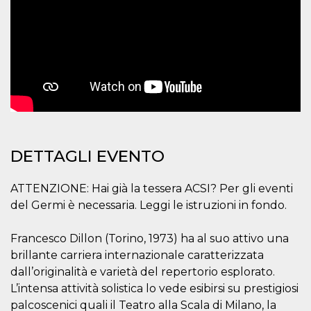
.oooh.events
browser accetti i
cookie.
PHPSESSID
Sessione
Cookie
PHP.net
generato da
oooh.events
applicazioni
basate sul
linguaggio PHP.
Si tratta di un
identificatore
generico
utilizzato per
mantenere le
variabili di
sessione utente.
DETTAGLI EVENTO
Normalmente è
un numero
generato in
modo casuale, il
ATTENZIONE: Hai già la tessera ACSI? Per gli eventi
modo in cui
del Germi è necessaria. Leggi le istruzioni in fondo.
viene utilizzato
può essere
specifico per il
sito, ma un
Francesco Dillon (Torino, 1973) ha al suo attivo una
buon esempio è
mantenere uno
brillante carriera internazionale caratterizzata
stato di accesso
dall’originalità e varietà del repertorio esplorato.
per un utente
tra le pagine.
L’intensa attività solistica lo vede esibirsi su prestigiosi
m
1 anno 1
Questo cookie
Stripe
palcoscenici quali il Teatro alla Scala di Milano, la