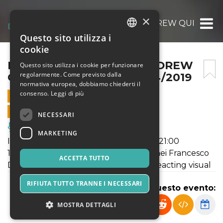
×
FRANCESCO DILLON – ANDREW QUINN @GE
Questo sito utilizza i
ITALIAN
cookie
ENGLISH
FRANCESCO DILLON – ANDREW
Questo sito utilizza i cookie per funzionare
regolarmente. Come previsto dalla
QUINN @GERMILDC 28/04/2019
SPANISH
normativa europea, dobbiamo chiederti il
consenso.
Leggi di più
28 APRILE 2019 - 21:00
VENDITE ONLINE TERMINATE
NECESSARI
Musica, Eventi Live, Club
MARKETING
Il 28 aprile 2019 - Inizio spettacolo ore 21:00
19'40" presenta: Gli amici contemporanei Francesco
ACCETTA TUTTO
Dillon: Cello - Andrew Quinn: Sound reacting visual
RIFIUTA TUTTO TRANNE I NECESSARI
Condividi questo evento:
MOSTRA DETTAGLI