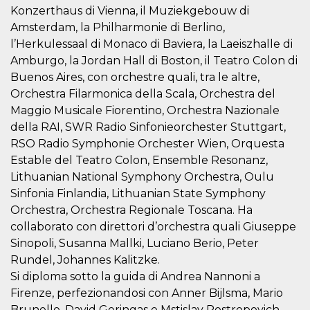
mese
viene
m.stripe.com
Konzerthaus di Vienna, il Muziekgebouw di
generalmente
utilizzato per le
Amsterdam, la Philharmonie di Berlino,
prestazioni e
l'ottimizzazione
l’Herkulessaal di Monaco di Baviera, la Laeiszhalle di
dei servizi di
Amburgo, la Jordan Hall di Boston, il Teatro Colon di
elaborazione
dei pagamenti,
Buenos Aires, con orchestre quali, tra le altre,
facilitando la
memorizzazione
Orchestra Filarmonica della Scala, Orchestra del
dei contenuti
sul browser per
Maggio Musicale Fiorentino, Orchestra Nazionale
rendere le
della RAI, SWR Radio Sinfonieorchester Stuttgart,
pagine più
veloci.
RSO Radio Symphonie Orchester Wien, Orquesta
CookieScriptConsent
4
Questo cookie
CookieScript
Estable del Teatro Colon, Ensemble Resonanz,
settimane
viene utilizzato
oooh.events
Lithuanian National Symphony Orchestra, Oulu
2 giorni
dal servizio
Cookie-
Sinfonia Finlandia, Lithuanian State Symphony
Script.com per
ricordare le
Orchestra, Orchestra Regionale Toscana. Ha
preferenze di
consenso sui
collaborato con direttori d’orchestra quali Giuseppe
cookie dei
Sinopoli, Susanna Mallki, Luciano Berio, Peter
visitatori. È
necessario che il
Rundel, Johannes Kalitzke.
banner dei
cookie di
Si diploma sotto la guida di Andrea Nannoni a
Cookie-
Firenze, perfezionandosi con Anner Bijlsma, Mario
Script.com
funzioni
Brunello, David Geringas e Mstislav Rostropovich.