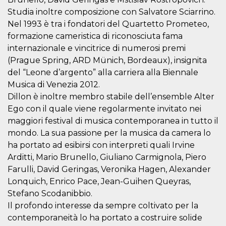
correttamente.
Studia inoltre composizione con Salvatore Sciarrino.
Storage declaration
Nel 1993 è tra i fondatori del Quartetto Prometeo,
formazione cameristica di riconosciuta fama
Storage
Nome
Descrizione
type
internazionale e vincitrice di numerosi premi
fbssls_314278995690155
Session
(Prague Spring, ARD Münich, Bordeaux), insignita
storage
del “Leone d’argento” alla carriera alla Biennale
wpEmojiSettingsSupports
Session
Musica di Venezia 2012.
storage
Dillon è inoltre membro stabile dell’ensemble Alter
cn_uc__
Local
Ego con il quale viene regolarmente invitato nei
storage
maggiori festival di musica contemporanea in tutto il
mondo. La sua passione per la musica da camera lo
ha portato ad esibirsi con interpreti quali Irvine
Arditti, Mario Brunello, Giuliano Carmignola, Piero
Farulli, David Geringas, Veronika Hagen, Alexander
Lonquich, Enrico Pace, Jean-Guihen Queyras,
Provider /
Nome
Scadenza
Descrizione
Stefano Scodanibbio.
Dominio
Il profondo interesse da sempre coltivato per la
c_user
4
Cookie di a
Meta
contemporaneità lo ha portato a costruire solide
settimane
utente. Può
Platform Inc.
2 giorni
essere di se
.facebook.com