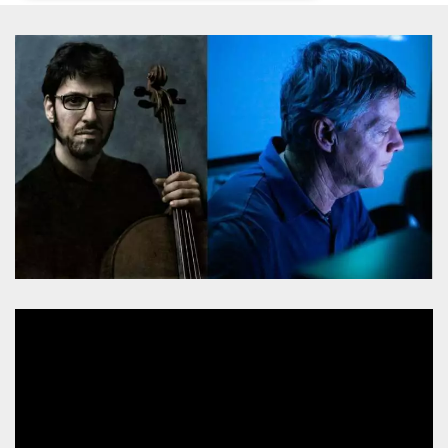
Necessari
Marketing
I cookie strettamente necessari o tecnici sono
indispensabili al funzionamento del sito. I
servizi qui presenti non potranno funzionare
senza.
Provider /
Nome
Scadenza
Descrizione
Dominio
cf_clearance
1 anno
Clearance
Cloudflare,
Cookie from
Inc.
CloudFlare
.oooh.events
stores the proof
of challenge
passed. It is
used to no
longer issue a
captcha or
jschallenge
challenge if
present. It is
required to
reach origin
server.
wordpress_test_cookie
Sessione
Cookie di
Automattic
Wordpress,
Inc.
verifica che il