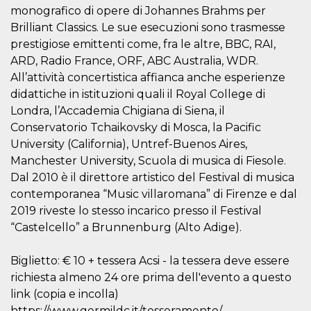
cookie viene
monografico di opere di Johannes Brahms per
anche trami
Brilliant Classics. Le sue esecuzioni sono trasmesse
piace e altri
pulsanti e t
prestigiose emittenti come, fra le altre, BBC, RAI,
Facebook
posizionati 
ARD, Radio France, ORF, ABC Australia, WDR.
molti siti W
All’attività concertistica affianca anche esperienze
diversi.
didattiche in istituzioni quali il Royal College di
dpr
.facebook.com
1
permette di
settimana
controllare 
Londra, l’Accademia Chigiana di Siena, il
funzione “S
su Facebook
Conservatorio Tchaikovsky di Mosca, la Pacific
pulsante “M
University (California), Untref-Buenos Aires,
piace”, rac
le impostaz
Manchester University, Scuola di musica di Fiesole.
della lingua
permettono
Dal 2010 è il direttore artistico del Festival di musica
condividere
contemporanea “Music villaromana” di Firenze e dal
pagina.
2019 riveste lo stesso incarico presso il Festival
fr
3 mesi
Contiene la
Meta
combinazio
Platform Inc.
“Castelcello” a Brunnenburg (Alto Adige).
ID univoco 
.facebook.com
browser e
dell'utente,
Biglietto: € 10 + tessera Acsi - la tessera deve essere
utilizzata pe
pubblicità m
richiesta almeno 24 ore prima dell'evento a questo
oo
5 anni
consente
link (copia e incolla)
Meta
all'utente di
Platform Inc.
https://www.germildc.it/tesseramento/