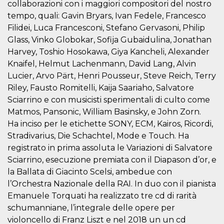
collaborazioni con i maggiori compositori del nostro
o persistent
30 giorni
tempo, quali: Gavin Bryars, Ivan Fedele, Francesco
Filidei, Luca Francesconi, Stefano Gervasoni, Philip
datr
2 anni
Questo coo
Meta
identifica il
Platform Inc.
Glass, Vinko Globokar, Sofija Gubaidulina, Jonathan
browser che
.facebook.com
connette a
Harvey, Toshio Hosokawa, Giya Kancheli, Alexander
Facebook. 
direttament
Knaifel, Helmut Lachenmann, David Lang, Alvin
legato alla 
Lucier, Arvo Pärt, Henri Pousseur, Steve Reich, Terry
Facebook
dell'utente.
Riley, Fausto Romitelli, Kaija Saariaho, Salvatore
Facebook s
che viene
Sciarrino e con musicisti sperimentali di culto come
utilizzato p
Matmos, Pansonic, William Basinsky, e John Zorn.
aiutare con 
sicurezza e a
Ha inciso per le etichette SONY, ECM, Kairos, Ricordi,
di accesso
sospette, in
Stradivarius, Die Schachtel, Mode e Touch. Ha
particolare p
rilevamento
registrato in prima assoluta le Variazioni di Salvatore
bot che ten
Sciarrino, esecuzione premiata con il Diapason d’or, e
di accedere 
servizio. F
la Ballata di Giacinto Scelsi, ambedue con
afferma anc
il profilo
l’Orchestra Nazionale della RAI. In duo con il pianista
comportame
Emanuele Torquati ha realizzato tre cd di rarità
associato a
ciascun coo
schumanniane, l’integrale delle opere per
datr viene
eliminato d
violoncello di Franz Liszt e nel 2018 un un cd
giorni. Que