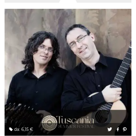
da: 6,15 €