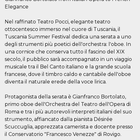
correttamente.
Elegance
Storage declaration
Nel raffinato Teatro Pocci, elegante teatro
Storage
Nome
Descrizione
type
ottocentesco immerso nel cuore di Tuscania, il
fbssls_314278995690155
Session
Tuscania Summer Festival dedica una serata a uno
storage
degli strumenti più poetici dell'orchestra: l'oboe. In
wpEmojiSettingsSupports
Session
una cornice che conserva tutto il fascino del XIX
storage
secolo, il pubblico sarà accompagnato in un viaggio
cn_uc__
Local
musicale tra il Bel Canto italiano e la grande scuola
storage
francese, dove il timbro caldo e cantabile dell'oboe
diventa il naturale erede della voce lirica.
Protagonista della serata è Gianfranco Bortolato,
primo oboe dell'Orchestra del Teatro dell'Opera di
Roma e tra i più autorevoli interpreti italiani del suo
Provider /
Nome
Scadenza
Descrizione
strumento, affiancato dalla pianista Désirée
Dominio
Scuccuglia, apprezzata camerista e docente presso
c_user
4
Cookie di a
Meta
il Conservatorio "Francesco Venezze" di Rovigo.
settimane
utente. Può
Platform Inc.
2 giorni
essere di se
.facebook.com