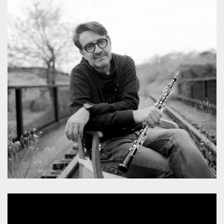
.oooh.events
browser accetti i
cookie.
PHPSESSID
Sessione
Cookie
PHP.net
generato da
oooh.events
applicazioni
basate sul
linguaggio PHP.
Si tratta di un
identificatore
generico
utilizzato per
mantenere le
variabili di
sessione utente.
Normalmente è
un numero
generato in
modo casuale, il
modo in cui
viene utilizzato
può essere
specifico per il
sito, ma un
buon esempio è
mantenere uno
stato di accesso
per un utente
tra le pagine.
m
1 anno 1
Questo cookie
Stripe