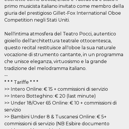
disabilitare 
.facebook.com
visualizzazi
primo musicista italiano invitato come membro della
delle inserz
Meta in base
giuria del prestigioso Gillet-Fox International Oboe
sue attività 
Competition negli Stati Uniti.
web di terzi
sb
2 anni
Identificazi
Meta
browser di
Platform Inc.
Nell'intima atmosfera del Teatro Pocci, autentico
Facebook,
.facebook.com
gioiello dell'architettura teatrale ottocentesca,
autenticazi
marketing e 
questo recital restituisce all'oboe la sua naturale
cookie di
funzione spe
vocazione di strumento cantante, in un programma
di Facebook
che unisce eleganza, virtuosismo e la grande
usida
.facebook.com
Sessione
raccoglie
tradizione del melodramma italiano.
informazion
browser
--
dell'utente 
dell'identifi
* * * Tariffe * * *
univoco, uti
>> Intero Online: € 15 + commissioni di servizio
per persona
la pubblicit
>> Intero Botteghino: € 20 (last minute)
gli utenti
>> Under 18/Over 65 Online: € 10 + commissioni di
xs
3 mesi
Utilizzato p
Meta
servizio
mantenere 
Platform Inc.
sessione
.facebook.com
>> Bambini Under 8 & Tuscanesi Online: € 5+
__cf_bm
29 minuti
Questo coo
Cloudflare
commissioni di servizio (NB Esibire documento
58
viene utiliz
Inc.