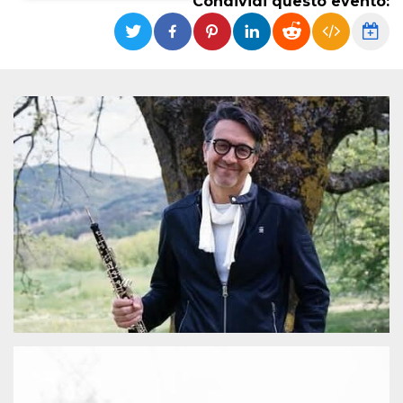
Condividi questo evento:
Necessari
Marketing
I cookie strettamente necessari o tecnici sono
indispensabili al funzionamento del sito. I
servizi qui presenti non potranno funzionare
senza.
Provider /
Nome
Scadenza
Descrizione
Dominio
cf_clearance
1 anno
Clearance
Cloudflare,
Cookie from
Inc.
CloudFlare
.oooh.events
stores the proof
of challenge
passed. It is
used to no
longer issue a
captcha or
jschallenge
challenge if
present. It is
required to
reach origin
server.
wordpress_test_cookie
Sessione
Cookie di
Automattic
Wordpress,
Inc.
verifica che il