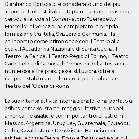
cookie viene
Gianfranco Bortolato è considerato uno dei più
anche trami
importanti oboisti italiani. Diplomato con il massimo
piace e altri
pulsanti e t
dei voti e la lode al Conservatorio "Benedetto
Facebook
posizionati 
Marcello" di Venezia, ha completato la propria
molti siti W
formazione tra Italia, Svizzera e Germania. Ha
diversi.
collaborato come primo oboe con il Teatro alla
dpr
.facebook.com
1
permette di
settimana
controllare 
Scala, l'Accademia Nazionale di Santa Cecilia, il
funzione “S
Teatro La Fenice, il Teatro Regio di Torino, il Teatro
su Facebook
pulsante “M
Carlo Felice di Genova, l'Orchestra della Toscana e
piace”, rac
le impostaz
numerose altre prestigiose istituzioni, oltre a
della lingua
permettono
ricoprire stabilmente il ruolo di primo oboe del
condividere
Teatro dell'Opera di Roma.
pagina.
fr
3 mesi
Contiene la
Meta
combinazio
Platform Inc.
La sua intensa attività internazionale lo ha portato a
ID univoco 
.facebook.com
esibirsi come solista nei maggiori festival europei,
browser e
dell'utente,
americani e asiatici e con importanti orchestre in
utilizzata pe
pubblicità m
Messico, Argentina, Uruguay, Guatemala, Ecuador,
Cuba, Kazakhstan e Uzbekistan. Ha inciso per
oo
5 anni
consente
Meta
all'utente di
Platform Inc.
etichette come Decca, Erato e Tactus ed è stato il