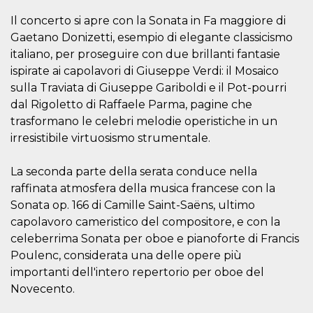
o persistent
30 giorni
Il concerto si apre con la Sonata in Fa maggiore di
Gaetano Donizetti, esempio di elegante classicismo
datr
2 anni
Questo coo
Meta
identifica il
Platform Inc.
italiano, per proseguire con due brillanti fantasie
browser che
.facebook.com
connette a
ispirate ai capolavori di Giuseppe Verdi: il Mosaico
Facebook. 
direttament
sulla Traviata di Giuseppe Gariboldi e il Pot-pourri
legato alla 
dal Rigoletto di Raffaele Parma, pagine che
Facebook
dell'utente.
trasformano le celebri melodie operistiche in un
Facebook s
che viene
irresistibile virtuosismo strumentale.
utilizzato p
aiutare con 
sicurezza e a
La seconda parte della serata conduce nella
di accesso
sospette, in
raffinata atmosfera della musica francese con la
particolare p
rilevamento
Sonata op. 166 di Camille Saint-Saëns, ultimo
bot che ten
capolavoro cameristico del compositore, e con la
di accedere 
servizio. F
celeberrima Sonata per oboe e pianoforte di Francis
afferma anc
il profilo
Poulenc, considerata una delle opere più
comportame
importanti dell'intero repertorio per oboe del
associato a
ciascun coo
Novecento.
datr viene
eliminato d
giorni. Que