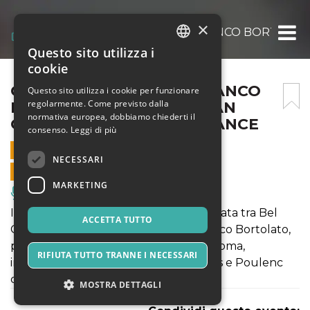
×
GABRIEL’S OBOE GIANFRANCO BORTOLAT
Questo sito utilizza i
ITALIAN
cookie
ENGLISH
GABRIEL’S OBOE GIANFRANCO
Questo sito utilizza i cookie per funzionare
regolarmente. Come previsto dalla
BORTOLATO FROM ITALIAN
SPANISH
normativa europea, dobbiamo chiederti il
OPERA TO FRENCH ELEGANCE
consenso.
Leggi di più
26 LUGLIO 2026 - 21:30
NECESSARI
VENDITE ONLINE TERMINATE
MARKETING
Musica, Eventi Live, Club
Il grande oboe protagonista di una serata tra Bel
ACCETTA TUTTO
Canto e Novecento francese. Gianfranco Bortolato,
primo oboe del Teatro dell'Opera di Roma,
RIFIUTA TUTTO TRANNE I NECESSARI
interpreta Donizetti, Verdi, Saint-Saëns e Poulenc
con Désirée Scuccuglia al pianoforte.
MOSTRA DETTAGLI