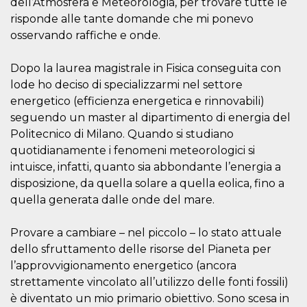
dell’Atmosfera e Meteorologia, per trovare tutte le
.oooh.events
browser accetti i
risponde alle tante domande che mi ponevo
cookie.
osservando raffiche e onde.
PHPSESSID
Sessione
Cookie
PHP.net
generato da
oooh.events
applicazioni
Dopo la laurea magistrale in Fisica conseguita con
basate sul
linguaggio PHP.
lode ho deciso di specializzarmi nel settore
Si tratta di un
identificatore
energetico (efficienza energetica e rinnovabili)
generico
utilizzato per
seguendo un master al dipartimento di energia del
mantenere le
Politecnico di Milano. Quando si studiano
variabili di
sessione utente.
quotidianamente i fenomeni meteorologici si
Normalmente è
un numero
intuisce, infatti, quanto sia abbondante l’energia a
generato in
disposizione, da quella solare a quella eolica, fino a
modo casuale, il
modo in cui
quella generata dalle onde del mare.
viene utilizzato
può essere
specifico per il
sito, ma un
Provare a cambiare – nel piccolo – lo stato attuale
buon esempio è
dello sfruttamento delle risorse del Pianeta per
mantenere uno
stato di accesso
l’approvvigionamento energetico (ancora
per un utente
tra le pagine.
strettamente vincolato all’utilizzo delle fonti fossili)
è diventato un mio primario obiettivo. Sono scesa in
m
1 anno 1
Questo cookie
Stripe