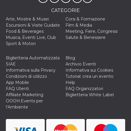
secondi
Cloudflare 
.hubspot.com
distinguere 
CATEGORIE
umani e bot
vantaggioso 
sito Web, al
Arte, Mostre & Musei
Corsi & Formazione
di effettuar
Escursioni & Visite Guidate
Film & Media
rapporti val
sull'utilizzo
Food & Beverages
Meeting, Fiere, Congressi
proprio sit
Musica, Eventi Live, Club
Salute & Benessere
_cfuvid
.hubspot.com
Sessione
Questo coo
Sport & Motori
viene utiliz
Cloudflare 
monitorare 
Biglietteria Automatizzata
Blog
utenti attra
le sessioni 
SIAE
Archivio Eventi
ottimizzare
Informativa sulla Privacy
Informativa sui Cookies
l'esperienza
dell'utente
Condizioni di utilizzo
Tutorial: crea un evento
mantenendo
App Mobile
Help
coerenza de
sessione e
FAQ Utenti
FAQ Organizzatori
fornendo se
Affiliate Marketing
Biglietteria White Label
personalizza
OOOH.Events per
YSC
Sessione
Questo cook
Google LLC
l’Ambiente
impostato 
.youtube.com
YouTube pe
tenere tracc
delle
visualizzazi
video incorp