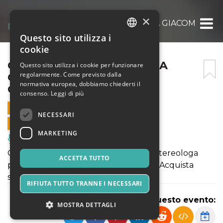
×
GERMI DI SCIENZA: SERENA GIACOMIN @G
Questo sito utilizza i
ITALIAN
cookie
ENGLISH
GERMI DI SCIENZA: SERENA
Questo sito utilizza i cookie per funzionare
regolarmente. Come previsto dalla
GIACOMIN @GERMILDC 11
SPANISH
normativa europea, dobbiamo chiederti il
GENNAIO 2020
consenso.
Leggi di più
11 GENNAIO 2020 - 21:00
NECESSARI
VENDITE ONLINE TERMINATE
MARKETING
Musica, Eventi Live, Club
Germi di scienza: Serena Giacomin, metereologa
ACCETTA TUTTO
professionista e conduttrice televisiva. Acquista
subito i tuoi biglietti!
RIFIUTA TUTTO TRANNE I NECESSARI
Condividi questo evento:
MOSTRA DETTAGLI