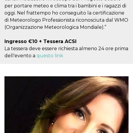
correttamente.
per portare meteo e clima tra i bambini e i ragazzi di
Storage declaration
oggi. Nel frattempo ho conseguito la certificazione
di Meteorologo Professionista riconosciuta dal WMO
Storage
Nome
Descrizione
type
(Organizzazione Meteorologica Mondiale).”
fbssls_314278995690155
Session
storage
Ingresso €10 + Tessera ACSI
wpEmojiSettingsSupports
Session
La tessera deve essere richiesta almeno 24 ore prima
storage
dell'evento a
questo link
cn_uc__
Local
storage
Provider /
Nome
Scadenza
Descrizione
Dominio
c_user
4
Cookie di a
Meta
settimane
utente. Può
Platform Inc.
2 giorni
essere di se
.facebook.com