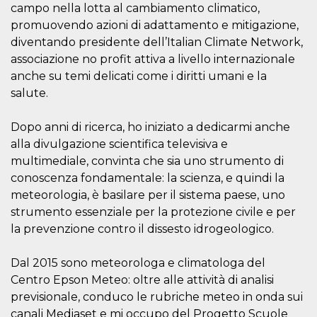
mese
viene
m.stripe.com
campo nella lotta al cambiamento climatico,
generalmente
utilizzato per le
promuovendo azioni di adattamento e mitigazione,
prestazioni e
diventando presidente dell’Italian Climate Network,
l'ottimizzazione
dei servizi di
associazione no profit attiva a livello internazionale
elaborazione
dei pagamenti,
anche su temi delicati come i diritti umani e la
facilitando la
memorizzazione
salute.
dei contenuti
sul browser per
rendere le
Dopo anni di ricerca, ho iniziato a dedicarmi anche
pagine più
veloci.
alla divulgazione scientifica televisiva e
multimediale, convinta che sia uno strumento di
CookieScriptConsent
4
Questo cookie
CookieScript
settimane
viene utilizzato
oooh.events
conoscenza fondamentale: la scienza, e quindi la
2 giorni
dal servizio
Cookie-
meteorologia, è basilare per il sistema paese, uno
Script.com per
ricordare le
strumento essenziale per la protezione civile e per
preferenze di
la prevenzione contro il dissesto idrogeologico.
consenso sui
cookie dei
visitatori. È
necessario che il
Dal 2015 sono meteorologa e climatologa del
banner dei
Centro Epson Meteo: oltre alle attività di analisi
cookie di
Cookie-
previsionale, conduco le rubriche meteo in onda sui
Script.com
funzioni
canali Mediaset e mi occupo del Progetto Scuole