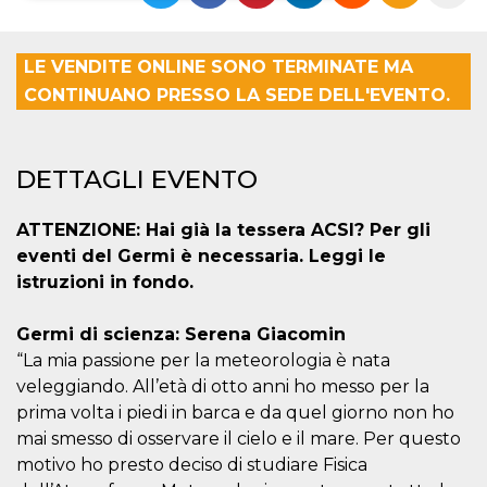
Necessari
Marketing
LE VENDITE ONLINE SONO TERMINATE MA
I cookie strettamente necessari o tecnici sono
CONTINUANO PRESSO LA SEDE DELL'EVENTO.
indispensabili al funzionamento del sito. I
servizi qui presenti non potranno funzionare
senza.
Provider /
Nome
Scadenza
Descrizione
DETTAGLI EVENTO
Dominio
cf_clearance
1 anno
Clearance
Cloudflare,
Cookie from
ATTENZIONE: Hai già la tessera ACSI? Per gli
Inc.
CloudFlare
.oooh.events
eventi del Germi è necessaria. Leggi le
stores the proof
of challenge
istruzioni in fondo.
passed. It is
used to no
longer issue a
Germi di scienza: Serena Giacomin
captcha or
jschallenge
“La mia passione per la meteorologia è nata
challenge if
present. It is
veleggiando. All’età di otto anni ho messo per la
required to
reach origin
prima volta i piedi in barca e da quel giorno non ho
server.
mai smesso di osservare il cielo e il mare. Per questo
wordpress_test_cookie
Sessione
Cookie di
Automattic
motivo ho presto deciso di studiare Fisica
Wordpress,
Inc.
verifica che il