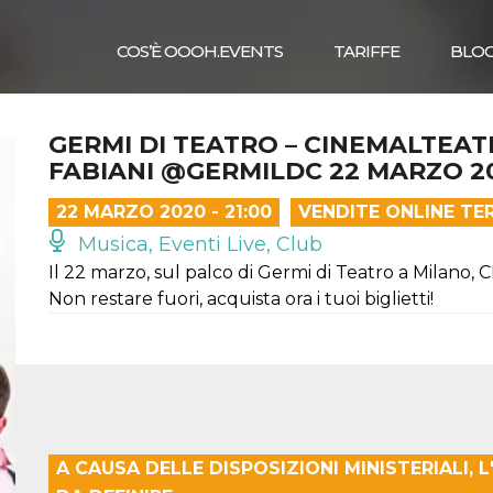
COS’È OOOH.EVENTS
TARIFFE
BLO
GERMI DI TEATRO – CINEMALTEAT
FABIANI @GERMILDC 22 MARZO 2
22 MARZO 2020 - 21:00
VENDITE ONLINE TE
Musica, Eventi Live, Club
Il 22 marzo, sul palco di Germi di Teatro a Milan
Non restare fuori, acquista ora i tuoi biglietti!
A CAUSA DELLE DISPOSIZIONI MINISTERIALI,