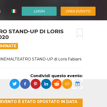
G
LOGIN
CREA EVENTO
ESPAÑOL
RO STAND-UP DI LORIS
ENGLISH
020
RMINATE
o, CINEMALTEATRO STAND-UP di Loris Fabiani.
Condividi questo evento:
 L'EVENTO È STATO SPOSTATO IN DATA