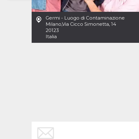
Necessari
Marketing
Germi - Luogo di Contaminazione
I cookie strettamente necessari o tecnici sono
Milano
,
Via Cicco Simonetta, 14
indispensabili al funzionamento del sito. I
20123
servizi qui presenti non potranno funzionare
Italia
senza.
Provider /
Nome
Scadenza
Descrizione
Dominio
cf_clearance
1 anno
Clearance
Cloudflare,
Cookie from
Inc.
CloudFlare
.oooh.events
stores the proof
of challenge
passed. It is
used to no
longer issue a
captcha or
jschallenge
challenge if
present. It is
required to
reach origin
server.
wordpress_test_cookie
Sessione
Cookie di
Automattic
Wordpress,
Inc.
verifica che il