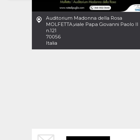
Necessari
Marketing
Auditorium Madonna della Rosa
I cookie strettamente necessari o tecnici sono
MOLFETTA
,
viale Papa Giovanni Paolo II
indispensabili al funzionamento del sito. I
n.121
servizi qui presenti non potranno funzionare
70056
senza.
Italia
Provider /
Nome
Scadenza
Descrizione
Dominio
cf_clearance
1 anno
Clearance
Cloudflare,
Cookie from
Inc.
CloudFlare
.oooh.events
stores the proof
of challenge
passed. It is
used to no
longer issue a
captcha or
jschallenge
challenge if
present. It is
required to
reach origin
server.
wordpress_test_cookie
Sessione
Cookie di
Automattic
Wordpress,
Inc.
verifica che il