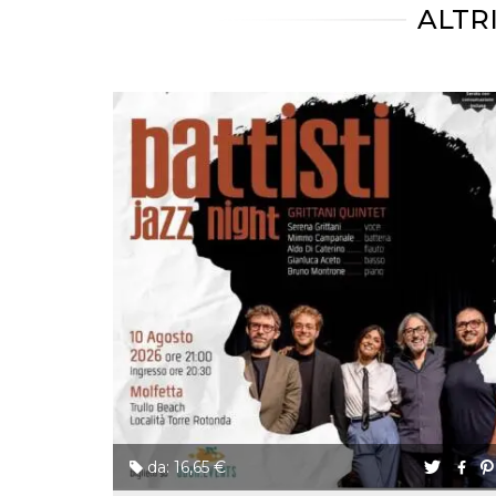
mese
viene
m.stripe.com
ALTR
generalmente
utilizzato per le
prestazioni e
l'ottimizzazione
dei servizi di
elaborazione
dei pagamenti,
facilitando la
memorizzazione
dei contenuti
sul browser per
rendere le
pagine più
veloci.
CookieScriptConsent
4
Questo cookie
CookieScript
settimane
viene utilizzato
oooh.events
2 giorni
dal servizio
Cookie-
Script.com per
ricordare le
preferenze di
consenso sui
cookie dei
visitatori. È
necessario che il
banner dei
cookie di
Cookie-
da: 16,65 €
Script.com
funzioni