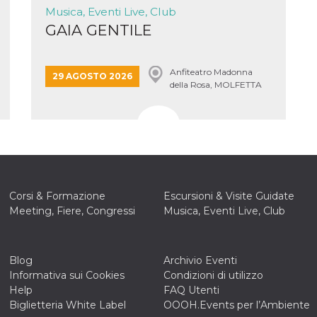
Musica, Eventi Live, Club
GAIA GENTILE
Anfiteatro Madonna
29 AGOSTO 2026
della Rosa, MOLFETTA
Corsi & Formazione
Escursioni & Visite Guidate
Meeting, Fiere, Congressi
Musica, Eventi Live, Club
Blog
Archivio Eventi
Informativa sui Cookies
Condizioni di utilizzo
Help
FAQ Utenti
ccesso
Biglietteria White Label
OOOH.Events per l’Ambiente
ssione