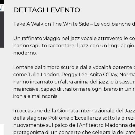
DETTAGLI EVENTO
Take A Walk on The White Side – Le voci bianche d
Un raffinato viaggio nel jazz vocale attraverso le c
hanno saputo raccontare il jazz con un linguaggio
moderno.
Lontane dal timbro scuro e dalla vocalità potente d
come Julie London, Peggy Lee, Anita O’Day, Norma
hanno incarnato un’altra anima del jazz: più sussurr
ma incisive, capaci di trasformare ogni brano in un ra
ironia e malinconia.
In occasione della Giornata Internazionale del Jazz, 
della stagione Polifonie d’Eccellenza sotto la direzi
nuovamente sul palco dell’Anfiteatro Madonna dell
protagonista di un concerto che celebra la delica