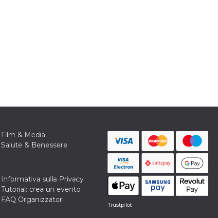
Film & Media
Salute & Benessere
Informativa sulla Privacy
Tutorial: crea un evento
FAQ Organizzatori
Trustpilot