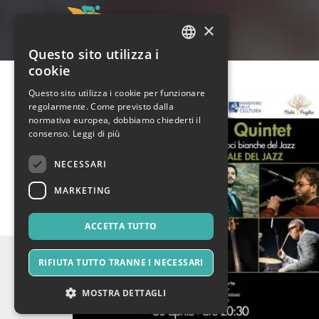
×
Questo sito utilizza i
ITALIAN
cookie
ENGLISH
Questo sito utilizza i cookie per funzionare
regolarmente. Come previsto dalla
SPANISH
normativa europea, dobbiamo chiederti il
consenso.
Leggi di più
NECESSARI
MARKETING
ACCETTA TUTTO
RIFIUTA TUTTO TRANNE I NECESSARI
MOSTRA DETTAGLI