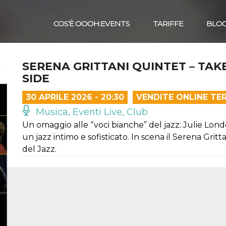
COS’È OOOH.EVENTS
TARIFFE
BLO
SERENA GRITTANI QUINTET – TAK
SIDE
30 APRILE 2026 - 20:30
VENDITE ONLINE TE
Musica, Eventi Live, Club
Un omaggio alle “voci bianche” del jazz: Julie Lond
un jazz intimo e sofisticato. In scena il Serena Grit
del Jazz.