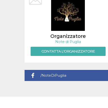
.oooh.events
browser accetti i
cookie.
PHPSESSID
Sessione
Cookie
PHP.net
generato da
oooh.events
applicazioni
basate sul
linguaggio PHP.
Si tratta di un
identificatore
Organizzatore
generico
utilizzato per
Note di Puglia
mantenere le
variabili di
CONTATTA L'ORGANIZZATORE
sessione utente.
Normalmente è
un numero
generato in
modo casuale, il
modo in cui
viene utilizzato
può essere
/NoteDiPuglia
specifico per il
sito, ma un
buon esempio è
mantenere uno
stato di accesso
per un utente
tra le pagine.
m
1 anno 1
Questo cookie
Stripe