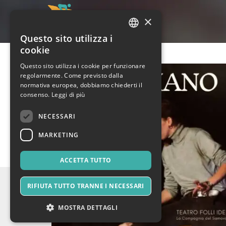
×
Questo sito utilizza i
ITALIAN
cookie
ENGLISH
Questo sito utilizza i cookie per funzionare
regolarmente. Come previsto dalla
SPANISH
normativa europea, dobbiamo chiederti il
consenso.
Leggi di più
NECESSARI
MARKETING
ACCETTA TUTTO
RIFIUTA TUTTO TRANNE I NECESSARI
MOSTRA DETTAGLI