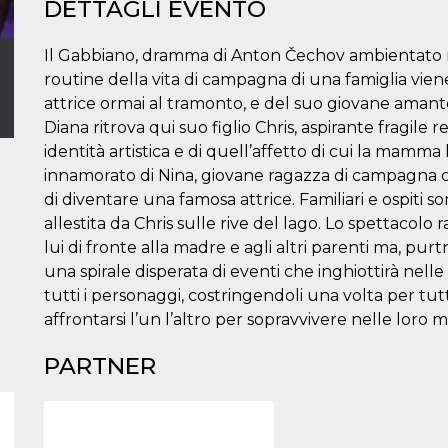
DETTAGLI EVENTO
Il Gabbiano, dramma di Anton Čechov ambientato n
routine della vita di campagna di una famiglia viene
attrice ormai al tramonto, e del suo giovane amant
Diana ritrova qui suo figlio Chris, aspirante fragile 
identità artistica e di quell’affetto di cui la mamma
innamorato di Nina, giovane ragazza di campagna cre
di diventare una famosa attrice. Familiari e ospiti s
allestita da Chris sulle rive del lago. Lo spettaco
lui di fronte alla madre e agli altri parenti ma, purt
una spirale disperata di eventi che inghiottirà nell
tutti i personaggi, costringendoli una volta per tut
affrontarsi l’un l’altro per sopravvivere nelle loro m
PARTNER