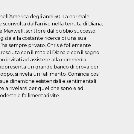
ell’America degli anni 50. La normale
 sconvolta dall’arrivo nella tenuta di Diana,
e Maxwell, scrittore dal dubbio successo.
regista alla costante ricerca di una sua
 l’ha sempre privato. Chris è follemente
sciuta con il mito di Diana e con il sogno
ono invitati ad assistere alla commedia
lo rappresenta un grande banco di prova per
roppo, si rivela un fallimento. Comincia così
e sue dinamiche esistenziali e sentimentali
te a rivelarsi per quel che sono e ad
odeste e fallimentari vite.