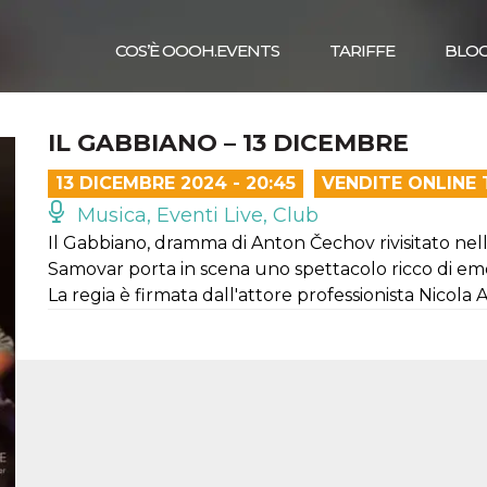
COS’È OOOH.EVENTS
TARIFFE
BLO
IL GABBIANO – 13 DICEMBRE
13 DICEMBRE 2024 - 20:45
VENDITE ONLINE
Musica, Eventi Live, Club
Il Gabbiano, dramma di Anton Čechov rivisitato nel
Samovar porta in scena uno spettacolo ricco di emoz
La regia è firmata dall'attore professionista Nicola 