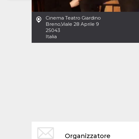
Necessari
Marketing
Cinema Teatro Giardino
I cookie strettamente necessari o tecnici sono
Breno
,
Viale 28 Aprile 9
indispensabili al funzionamento del sito. I
25043
servizi qui presenti non potranno funzionare
Italia
senza.
Provider /
Nome
Scadenza
Descrizione
Dominio
cf_clearance
1 anno
Clearance
Cloudflare,
Cookie from
Inc.
CloudFlare
.oooh.events
stores the proof
of challenge
passed. It is
used to no
longer issue a
captcha or
jschallenge
challenge if
present. It is
required to
reach origin
server.
wordpress_test_cookie
Sessione
Cookie di
Automattic
Organizzatore
Wordpress,
Inc.
verifica che il