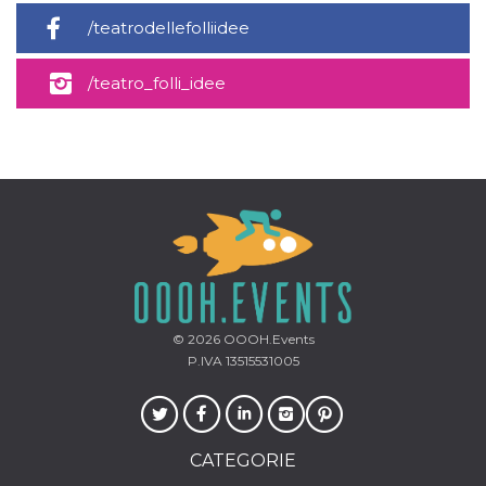
/teatrodellefolliidee
/teatro_folli_idee
© 2026
OOOH.Events
P.IVA 13515531005
CATEGORIE