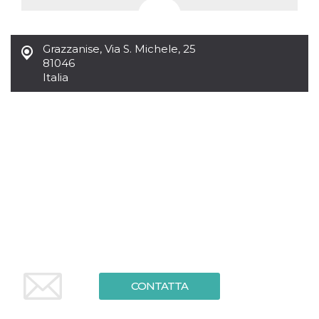
Grazzanise
,
Via S. Michele, 25
81046
Italia
CONTATTA