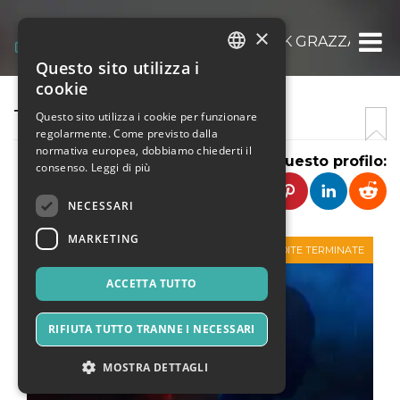
×
ASSOCIAZIONE TEENS PARK GRAZZANISE
Questo sito utilizza i
ITALIAN
cookie
ENGLISH
TEATRO FOLLI IDEE
Questo sito utilizza i cookie per funzionare
regolarmente. Come previsto dalla
SPANISH
normativa europea, dobbiamo chiederti il
Condividi questo profilo:
consenso.
Leggi di più
NECESSARI
MARKETING
VENDITE TERMINATE
ACCETTA TUTTO
RIFIUTA TUTTO TRANNE I NECESSARI
MOSTRA DETTAGLI