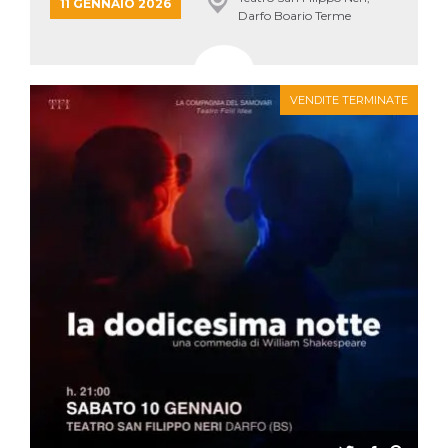
mese
viene
m.stripe.com
11 GENNAIO 2026
Darfo Boario Terme
generalmente
utilizzato per le
prestazioni e
l'ottimizzazione
dei servizi di
elaborazione
dei pagamenti,
VENDITE TERMINATE
facilitando la
memorizzazione
dei contenuti
sul browser per
rendere le
pagine più
veloci.
CookieScriptConsent
4
Questo cookie
CookieScript
settimane
viene utilizzato
oooh.events
2 giorni
dal servizio
Cookie-
Script.com per
ricordare le
preferenze di
consenso sui
cookie dei
visitatori. È
necessario che il
banner dei
cookie di
Cookie-
Script.com
funzioni