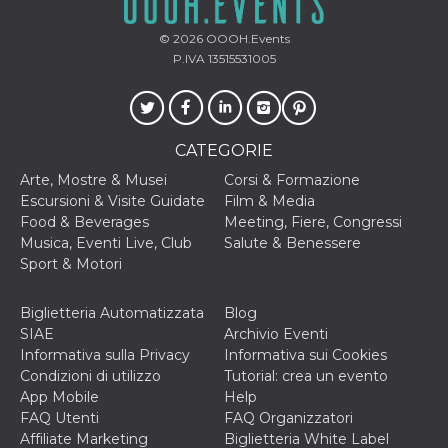
VISITOR_INFO1_LIVE
5 mesi 4
Questo cook
Google LLC
settimane
impostato 
.youtube.com
© 2026
OOOH.Events
Youtube pe
P.IVA 13515531005
tenere tracc
delle prefe
dell'utente p
video di Yo
incorporati 
siti; può an
CATEGORIE
determinare 
visitatore de
web sta
Arte, Mostre & Musei
Corsi & Formazione
utilizzando 
Escursioni & Visite Guidate
Film & Media
nuova o la
vecchia ver
Food & Beverages
Meeting, Fiere, Congressi
dell'interfac
Musica, Eventi Live, Club
Salute & Benessere
Youtube.
Sport & Motori
VISITOR_PRIVACY_METADATA
5 mesi 4
Questo coo
YouTube
settimane
viene utiliz
.youtube.com
per memori
Biglietteria Automatizzata
Blog
le scelte di
consenso e
SIAE
Archivio Eventi
privacy dell
Informativa sulla Privacy
Informativa sui Cookies
per la loro
interazione 
Condizioni di utilizzo
Tutorial: crea un evento
sito. Registr
App Mobile
Help
sul consens
visitatore r
FAQ Utenti
FAQ Organizzatori
a varie poli
Affiliate Marketing
Biglietteria White Label
impostazion