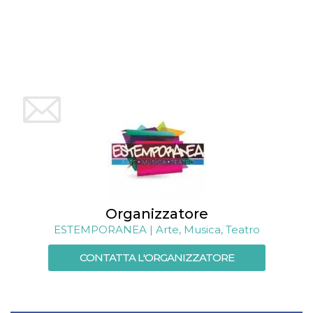
mese
viene
m.stripe.com
generalmente
utilizzato per le
prestazioni e
l'ottimizzazione
dei servizi di
elaborazione
dei pagamenti,
facilitando la
memorizzazione
dei contenuti
sul browser per
rendere le
pagine più
veloci.
CookieScriptConsent
4
Questo cookie
CookieScript
settimane
viene utilizzato
oooh.events
2 giorni
dal servizio
Cookie-
Script.com per
ricordare le
Organizzatore
preferenze di
consenso sui
ESTEMPORANEA | Arte, Musica, Teatro
cookie dei
visitatori. È
CONTATTA L'ORGANIZZATORE
necessario che il
banner dei
cookie di
Cookie-
Script.com
funzioni