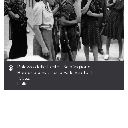
.oooh.events
browser accetti i
cookie.
PHPSESSID
Sessione
Cookie
PHP.net
generato da
oooh.events
applicazioni
basate sul
linguaggio PHP.
Si tratta di un
identificatore
generico
utilizzato per
mantenere le
variabili di
sessione utente.
Normalmente è
Palazzo delle Feste - Sala Viglione
un numero
Bardonecchia
,
Piazza Valle Stretta 1
generato in
modo casuale, il
10052
modo in cui
Italia
viene utilizzato
può essere
specifico per il
sito, ma un
buon esempio è
mantenere uno
stato di accesso
per un utente
tra le pagine.
m
1 anno 1
Questo cookie
Stripe