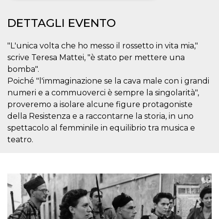
Necessari
Marketing
DETTAGLI EVENTO
I cookie strettamente necessari o tecnici sono
indispensabili al funzionamento del sito. I
"L'unica volta che ho messo il rossetto in vita mia,"
servizi qui presenti non potranno funzionare
scrive Teresa Mattei, "è stato per mettere una
senza.
bomba".
Provider /
Nome
Scadenza
Descrizione
Poiché "l'immaginazione se la cava male con i grandi
Dominio
numeri e a commuoverci è sempre la singolarità",
cf_clearance
1 anno
Clearance
Cloudflare,
Cookie from
Inc.
proveremo a isolare alcune figure protagoniste
CloudFlare
.oooh.events
della Resistenza e a raccontarne la storia, in uno
stores the proof
of challenge
spettacolo al femminile in equilibrio tra musica e
passed. It is
used to no
teatro.
longer issue a
captcha or
jschallenge
challenge if
present. It is
required to
reach origin
server.
wordpress_test_cookie
Sessione
Cookie di
Automattic
Wordpress,
Inc.
verifica che il