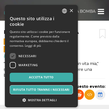
×
IL ROSSETTO E LA BOMBA
Questo sito utilizza i
ITALIAN
cookie
ENGLISH
IL ROSSETTO E LA BOMBA
Questo sito utilizza i cookie per funzionare
regolarmente. Come previsto dalla
SPANISH
normativa europea, dobbiamo chiederti il
26 APRILE 2024 - 21:00
consenso.
Leggi di più
VENDITE ONLINE TERMINATE
NECESSARI
Musica, Eventi Live, Club
"L'unica volta che ho messo il rossetto in vita mia,"
MARKETING
scrive Teresa Mattei, "è stato per mettere una
bomba".
ACCETTA TUTTO
Condividi questo evento:
RIFIUTA TUTTO TRANNE I NECESSARI
MOSTRA DETTAGLI