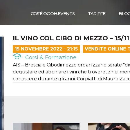
COS’È OOOH.EVENTS
TARIFFE
BLO
IL VINO COL CIBO DI MEZZO – 15/11
15 NOVEMBRE 2022 - 21:15
VENDITE ONLINE 
Corsi & Formazione
AIS – Brescia e Cibodimezzo organizzano serate "di
degustare ed abbinare i vini che troverete nei me
conoscere durante gli anni. Coi piatti di Mauro Zacc