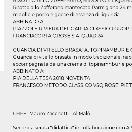
RISOTTO ALLO ZAFFERANO, MIDOLLO E LIQUIRI
Risotto allo Zafferano mantecato Parmigiano 24 mes
midollo e porro e gocce di essenza di liquirizia
ABBINATO A:
PIAZZOLE RIVIERA DEL GARDA CLASSICO GROP
FRANCIACORTA QROSÉ S.A. QUADRA
GUANCIA DI VITELLO BRASATA, TOPINAMBUR E 
Guancia di vitello brasata in modo tradizionale, nap
accompagnata da una crema di topinamnbur e polv
ABBINATO A:
PIA DELLA TESA 2018 NOVENTA
FRANCESCO METODO CLASSICO VSQ ROSE' PIE
CHEF : Mauro Zacchetti - Al Malò
Seconda serata "didattica" in collaborazione con AI