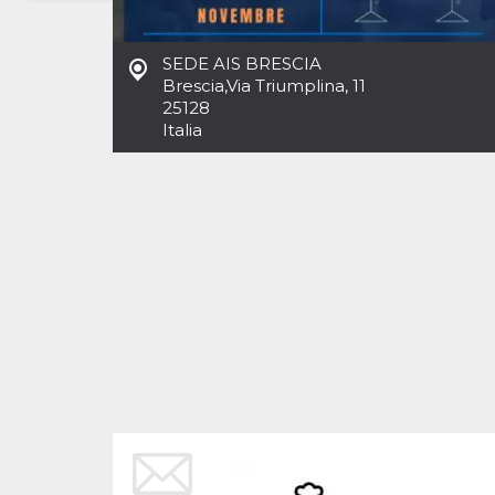
Necessari
Marketing
SEDE AIS BRESCIA
I cookie strettamente necessari o tecnici sono
Brescia
,
Via Triumplina, 11
indispensabili al funzionamento del sito. I
25128
servizi qui presenti non potranno funzionare
Italia
senza.
Provider /
Nome
Scadenza
Descrizione
Dominio
cf_clearance
1 anno
Clearance
Cloudflare,
Cookie from
Inc.
CloudFlare
.oooh.events
stores the proof
of challenge
passed. It is
used to no
longer issue a
captcha or
jschallenge
challenge if
present. It is
required to
reach origin
server.
wordpress_test_cookie
Sessione
Cookie di
Automattic
Wordpress,
Inc.
verifica che il