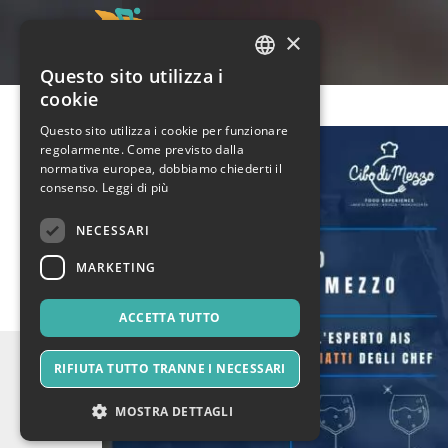
×
Questo sito utilizza i
ITALIAN
cookie
ENGLISH
Questo sito utilizza i cookie per funzionare
regolarmente. Come previsto dalla
SPANISH
normativa europea, dobbiamo chiederti il
consenso.
Leggi di più
NECESSARI
MARKETING
ACCETTA TUTTO
RIFIUTA TUTTO TRANNE I NECESSARI
MOSTRA DETTAGLI