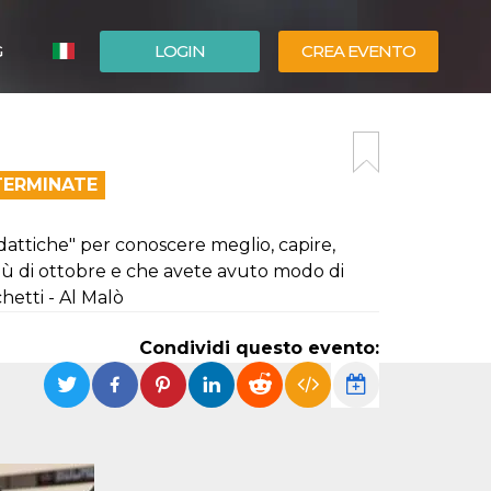
G
LOGIN
CREA EVENTO
ESPAÑOL
ENGLISH
TERMINATE
dattiche" per conoscere meglio, capire,
nù di ottobre e che avete avuto modo di
hetti - Al Malò
Condividi questo evento: