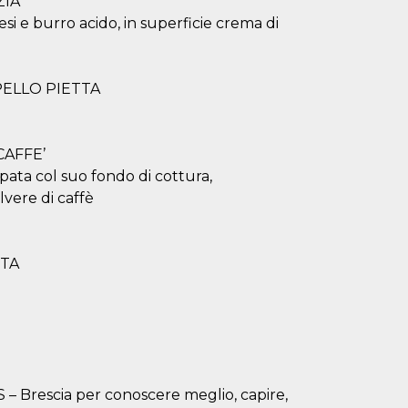
ZIA
i e burro acido, in superficie crema di
PELLO PIETTA
CAFFE’
pata col suo fondo di cottura,
ere di caffè
TTA
S – Brescia per conoscere meglio, capire,