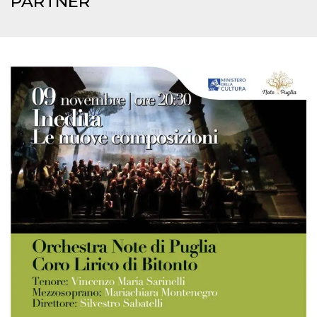
PARTNER
.oooh.events
browser accetti i
cookie.
PHPSESSID
Sessione
Cookie
PHP.net
generato da
oooh.events
applicazioni
basate sul
linguaggio PHP.
Si tratta di un
identificatore
generico
utilizzato per
mantenere le
variabili di
sessione utente.
Normalmente è
un numero
generato in
modo casuale, il
modo in cui
viene utilizzato
può essere
specifico per il
sito, ma un
buon esempio è
mantenere uno
stato di accesso
per un utente
tra le pagine.
m
1 anno 1
Questo cookie
Stripe