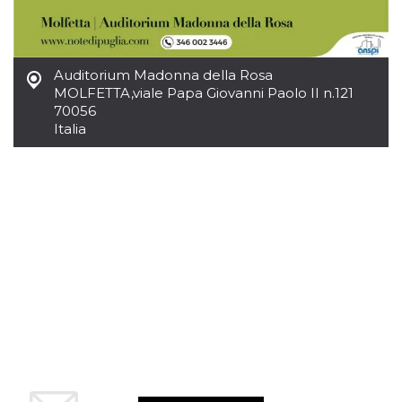
mese
viene
m.stripe.com
generalmente
utilizzato per le
prestazioni e
l'ottimizzazione
dei servizi di
Auditorium Madonna della Rosa
elaborazione
dei pagamenti,
MOLFETTA
,
viale Papa Giovanni Paolo II n.121
facilitando la
70056
memorizzazione
Italia
dei contenuti
sul browser per
rendere le
pagine più
veloci.
CookieScriptConsent
4
Questo cookie
CookieScript
settimane
viene utilizzato
oooh.events
2 giorni
dal servizio
Cookie-
Script.com per
ricordare le
preferenze di
consenso sui
cookie dei
visitatori. È
necessario che il
banner dei
cookie di
Cookie-
Script.com
funzioni