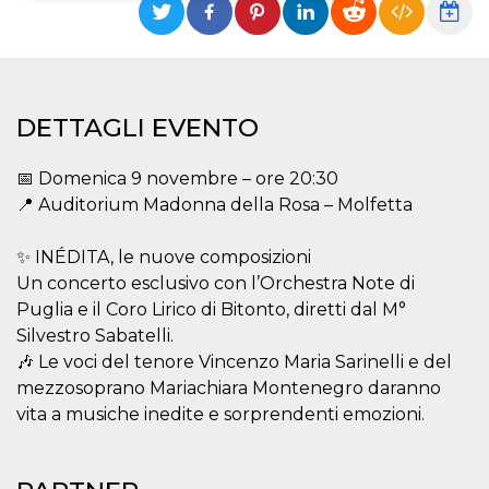
Necessari
Marketing
I cookie strettamente necessari o tecnici sono
indispensabili al funzionamento del sito. I
servizi qui presenti non potranno funzionare
DETTAGLI EVENTO
senza.
Provider /
Nome
Scadenza
Descrizione
📅 Domenica 9 novembre – ore 20:30
Dominio
📍 Auditorium Madonna della Rosa – Molfetta
cf_clearance
1 anno
Clearance
Cloudflare,
Cookie from
Inc.
CloudFlare
.oooh.events
✨ INÉDITA, le nuove composizioni
stores the proof
of challenge
Un concerto esclusivo con l’Orchestra Note di
passed. It is
used to no
Puglia e il Coro Lirico di Bitonto, diretti dal M°
longer issue a
Silvestro Sabatelli.
captcha or
jschallenge
🎶 Le voci del tenore Vincenzo Maria Sarinelli e del
challenge if
present. It is
mezzosoprano Mariachiara Montenegro daranno
required to
reach origin
vita a musiche inedite e sorprendenti emozioni.
server.
wordpress_test_cookie
Sessione
Cookie di
Automattic
Wordpress,
Inc.
verifica che il