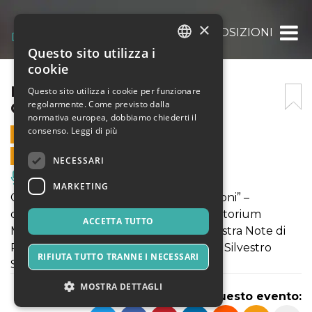
×
INEDITA, LE NUOVE COMPOSIZIONI
Questo sito utilizza i
ITALIAN
cookie
ENGLISH
INEDITA, LE NUOVE
Questo sito utilizza i cookie per funzionare
regolarmente. Come previsto dalla
COMPOSIZIONI
SPANISH
normativa europea, dobbiamo chiederti il
consenso.
Leggi di più
9 NOVEMBRE 2025 - 20:30
VENDITE ONLINE TERMINATE
NECESSARI
Musica, Eventi Live, Club
MARKETING
Concerto “Inédita, le nuove composizioni” –
domenica 9 novembre ore 20:30, Auditorium
ACCETTA TUTTO
Madonna della Rosa (Molfetta). Orchestra Note di
Puglia, Coro Lirico di Bitonto, diretti da Silvestro
RIFIUTA TUTTO TRANNE I NECESSARI
Sabatelli, con Sarinelli e Montenegro.
MOSTRA DETTAGLI
Condividi questo evento: