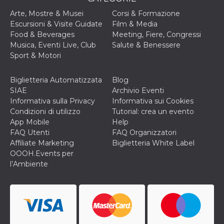
disabilitare 
.facebook.com
visualizzazi
Arte, Mostre & Musei
Corsi & Formazione
delle inserz
Meta in base
Escursioni & Visite Guidate
Film & Media
sue attività 
Food & Beverages
Meeting, Fiere, Congressi
web di terzi
Musica, Eventi Live, Club
Salute & Benessere
sb
2 anni
Identificazi
Meta
Sport & Motori
browser di
Platform Inc.
Facebook,
.facebook.com
autenticazi
marketing e 
Biglietteria Automatizzata
Blog
cookie di
SIAE
Archivio Eventi
funzione spe
di Facebook
Informativa sulla Privacy
Informativa sui Cookies
Condizioni di utilizzo
Tutorial: crea un evento
usida
.facebook.com
Sessione
raccoglie
informazion
App Mobile
Help
browser
FAQ Utenti
FAQ Organizzatori
dell'utente 
dell'identifi
Affiliate Marketing
Biglietteria White Label
univoco, uti
OOOH.Events per
per persona
la pubblicit
l’Ambiente
gli utenti
xs
3 mesi
Utilizzato p
Meta
mantenere 
Platform Inc.
sessione
.facebook.com
__cf_bm
29 minuti
Questo coo
Cloudflare
58
viene utiliz
Inc.