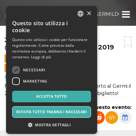
×
JOE ELLE IN CONCERTO @GERMILDC 25 O
Questo sito utilizza i
ITALIAN
cookie
ENGLISH
JOE ELLE IN CONCERTO
Questo sito utilizza i cookie per funzionare
regolarmente. Come previsto dalla
@GERMILDC 25 OTTOBRE 2019
SPANISH
normativa europea, dobbiamo chiederti il
consenso.
Leggi di più
25 OTTOBRE 2019 - 21:00
VENDITE ONLINE TERMINATE
NECESSARI
Musica, Eventi Live, Club
MARKETING
Futurissima presenta: Joe Elle in concerto al Germi il
25 ottobre 2019. Acquista subito il tuo biglietto!
ACCETTA TUTTO
Condividi questo evento:
RIFIUTA TUTTO TRANNE I NECESSARI
MOSTRA DETTAGLI