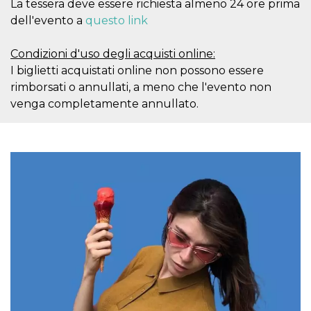
mese
viene
m.stripe.com
La tessera deve essere richiesta almeno 24 ore prima
generalmente
dell'evento a
questo link
utilizzato per le
prestazioni e
l'ottimizzazione
dei servizi di
Condizioni d'uso degli acquisti online:
elaborazione
I biglietti acquistati online non possono essere
dei pagamenti,
facilitando la
rimborsati o annullati, a meno che l'evento non
memorizzazione
dei contenuti
venga completamente annullato.
sul browser per
rendere le
pagine più
veloci.
CookieScriptConsent
4
Questo cookie
CookieScript
settimane
viene utilizzato
oooh.events
2 giorni
dal servizio
Cookie-
Script.com per
ricordare le
preferenze di
consenso sui
cookie dei
visitatori. È
necessario che il
banner dei
cookie di
Cookie-
Script.com
funzioni