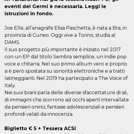
.oooh.events
browser accetti i
eventi del Germi è necessaria. Leggi le
cookie.
istruzioni in fondo.
PHPSESSID
Sessione
Cookie
PHP.net
generato da
oooh.events
applicazioni
Joe Elle, all’anagrafe Elisa Paschetta, è nata a Bra, in
basate sul
linguaggio PHP.
provincia di Cuneo. Oggi vive a Torino, studia al
Si tratta di un
DAMS.
identificatore
generico
Il suo progetto più importante è iniziato nel 2017
utilizzato per
mantenere le
con un EP dal titolo Sembra semplice, un indie pop
variabili di
sessione utente.
voce e chitarra. Nel suo primo album vero e proprio
Normalmente è
si è però spostata su sonorità elettroniche e a tratti
un numero
generato in
latineggianti. Nel 2019 ha partecipato a The Voice of
modo casuale, il
modo in cui
Italy.
viene utilizzato
Nei suoi brani parla delle diverse sfaccettature di sé,
può essere
specifico per il
di immagini che scorrono ad occhi aperti intervallate
sito, ma un
buon esempio è
da pensieri onirici, fantasie adolescenziali e pensieri
mantenere uno
stato di accesso
profondi velati da innocenza.
per un utente
tra le pagine.
Biglietto € 5 + Tessera ACSI
m
1 anno 1
Questo cookie
Stripe