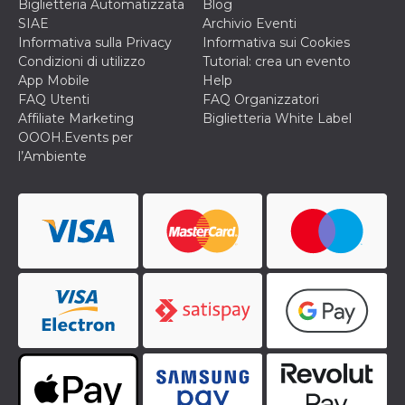
Biglietteria Automatizzata
Blog
VISITOR_INFO1_LIVE
5 mesi 4
Questo cook
Google LLC
SIAE
Archivio Eventi
settimane
impostato 
.youtube.com
Informativa sulla Privacy
Informativa sui Cookies
Youtube pe
tenere tracc
Condizioni di utilizzo
Tutorial: crea un evento
delle prefe
App Mobile
Help
dell'utente p
video di Yo
FAQ Utenti
FAQ Organizzatori
incorporati 
Affiliate Marketing
Biglietteria White Label
siti; può an
determinare 
OOOH.Events per
visitatore de
l’Ambiente
web sta
utilizzando 
nuova o la
vecchia ver
dell'interfac
Youtube.
VISITOR_PRIVACY_METADATA
5 mesi 4
Questo coo
YouTube
settimane
viene utiliz
.youtube.com
per memori
le scelte di
consenso e
privacy dell
per la loro
interazione 
sito. Registr
sul consens
visitatore r
a varie poli
impostazion