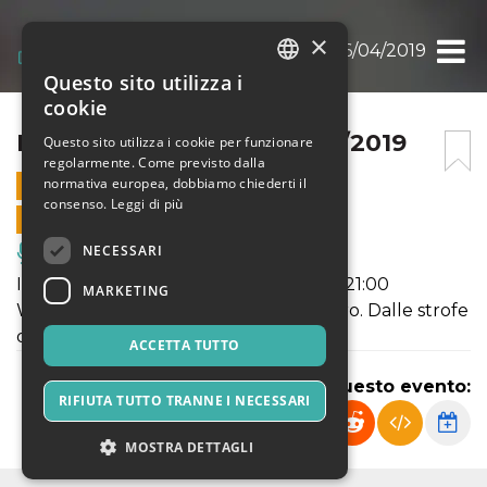
×
KIAVE @GERMILDC 26/04/2019
Questo sito utilizza i
ITALIAN
cookie
ENGLISH
KIAVE @GERMILDC 26/04/2019
Questo sito utilizza i cookie per funzionare
regolarmente. Come previsto dalla
SPANISH
normativa europea, dobbiamo chiederti il
26 APRILE 2019 - 21:00
consenso.
Leggi di più
VENDITE ONLINE TERMINATE
NECESSARI
Musica, Eventi Live, Club
Il 26 aprile 2019 - Inizio spettacolo ore 21:00
MARKETING
We Reading presenta: L'animale dentro. Dalle strofe
del rap italiano ai poeti dell’antimafia
ACCETTA TUTTO
Condividi questo evento:
RIFIUTA TUTTO TRANNE I NECESSARI
MOSTRA DETTAGLI