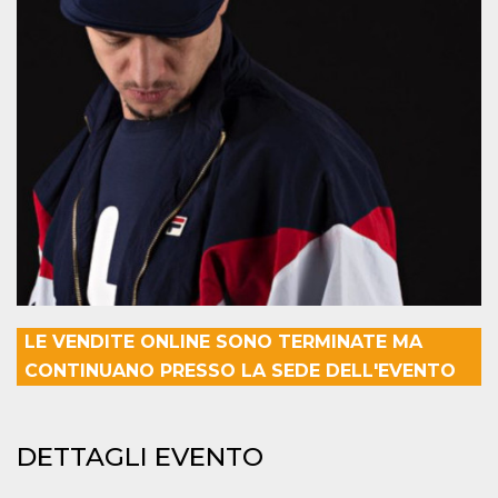
.oooh.events
browser accetti i
cookie.
PHPSESSID
Sessione
Cookie
PHP.net
generato da
oooh.events
applicazioni
basate sul
linguaggio PHP.
Si tratta di un
identificatore
generico
utilizzato per
mantenere le
variabili di
sessione utente.
Normalmente è
un numero
generato in
modo casuale, il
modo in cui
viene utilizzato
LE VENDITE ONLINE SONO TERMINATE MA
può essere
specifico per il
CONTINUANO PRESSO LA SEDE DELL'EVENTO
sito, ma un
buon esempio è
mantenere uno
stato di accesso
per un utente
DETTAGLI EVENTO
tra le pagine.
m
1 anno 1
Questo cookie
Stripe