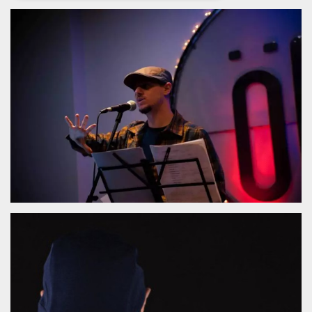
Necessari
Marketing
I cookie strettamente necessari o tecnici sono
indispensabili al funzionamento del sito. I
servizi qui presenti non potranno funzionare
senza.
Provider /
Nome
Scadenza
Descrizione
Dominio
cf_clearance
1 anno
Clearance
Cloudflare,
Cookie from
Inc.
CloudFlare
.oooh.events
stores the proof
of challenge
passed. It is
used to no
longer issue a
captcha or
jschallenge
challenge if
present. It is
required to
reach origin
server.
wordpress_test_cookie
Sessione
Cookie di
Automattic
Wordpress,
Inc.
verifica che il