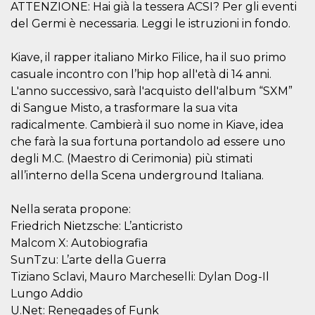
mese
viene
m.stripe.com
ATTENZIONE: Hai già la tessera ACSI? Per gli eventi
generalmente
utilizzato per le
del Germi è necessaria. Leggi le istruzioni in fondo.
prestazioni e
l'ottimizzazione
dei servizi di
Kiave, il rapper italiano Mirko Filice, ha il suo primo
elaborazione
dei pagamenti,
casuale incontro con l’hip hop all'età di 14 anni.
facilitando la
memorizzazione
L'anno successivo, sarà l'acquisto dell'album “SXM”
dei contenuti
di Sangue Misto, a trasformare la sua vita
sul browser per
rendere le
radicalmente. Cambierà il suo nome in Kiave, idea
pagine più
veloci.
che farà la sua fortuna portandolo ad essere uno
degli M.C. (Maestro di Cerimonia) più stimati
CookieScriptConsent
4
Questo cookie
CookieScript
settimane
viene utilizzato
oooh.events
all’interno della Scena underground Italiana.
2 giorni
dal servizio
Cookie-
Script.com per
Nella serata propone:
ricordare le
preferenze di
Friedrich Nietzsche: L’anticristo
consenso sui
cookie dei
Malcom X: Autobiografia
visitatori. È
necessario che il
SunTzu: L’arte della Guerra
banner dei
Tiziano Sclavi, Mauro Marcheselli: Dylan Dog-Il
cookie di
Cookie-
Lungo Addio
Script.com
funzioni
U.Net: Renegades of Funk