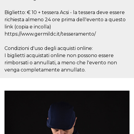
correttamente.
Storage declaration
Biglietto: € 10 + tessera Acsi - la tessera deve essere
richiesta almeno 24 ore prima dell'evento a questo
Storage
Nome
Descrizione
type
link (copia e incolla)
https://www.germildc.it/tesseramento/
fbssls_314278995690155
Session
storage
wpEmojiSettingsSupports
Session
Condizioni d'uso degli acquisti online:
storage
I biglietti acquistati online non possono essere
cn_uc__
Local
rimborsati o annullati, a meno che l'evento non
storage
venga completamente annullato.
Provider /
Nome
Scadenza
Descrizione
Dominio
c_user
4
Cookie di a
Meta
settimane
utente. Può
Platform Inc.
2 giorni
essere di se
.facebook.com