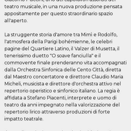
cookie viene
teatro musicale, in una nuova produzione pensata
anche trami
piace e altri
appositamente per questo straordinario spazio
pulsanti e t
Facebook
all'aperto.
posizionati 
molti siti W
diversi.
La struggente storia d'amore tra Mimì e Rodolfo,
dpr
.facebook.com
1
permette di
l'atmosfera della Parigi bohémienne, le celebri
settimana
controllare 
pagine del Quartiere Latino, il Valzer di Musetta, il
funzione “S
su Facebook
tenerissimo duetto "O soave fanciulla" e il
pulsante “M
piace”, rac
commovente finale prenderanno vita accompagnati
le impostaz
della lingua
dalla Orchestra Sinfonica delle Cento Città, diretta
permettono
dal Maestro concertatore e direttore Claudio Maria
condividere
pagina.
Micheli, musicista e direttore d'orchestra attivo nel
fr
3 mesi
Contiene la
Meta
repertorio operistico e sinfonico italiano. La regia è
combinazio
Platform Inc.
affidata a Stefano Piacenti, interprete e uomo di
ID univoco 
.facebook.com
browser e
teatro da anni impegnato nella valorizzazione del
dell'utente,
utilizzata pe
repertorio lirico attraverso produzioni di forte
pubblicità m
impatto teatrale.
oo
5 anni
consente
Meta
all'utente di
Platform Inc.