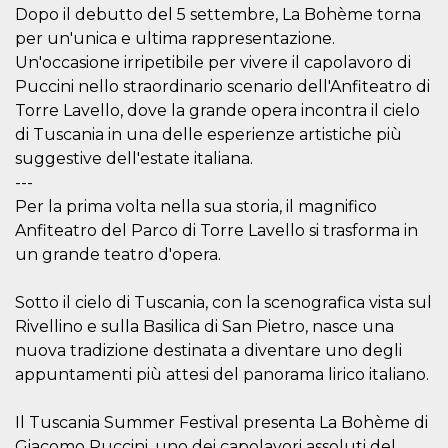
o persistent
Dopo il debutto del 5 settembre, La Bohème torna
30 giorni
per un'unica e ultima rappresentazione.
datr
2 anni
Questo coo
Meta
Un'occasione irripetibile per vivere il capolavoro di
identifica il
Platform Inc.
browser che
.facebook.com
Puccini nello straordinario scenario dell'Anfiteatro di
connette a
Torre Lavello, dove la grande opera incontra il cielo
Facebook. 
direttament
di Tuscania in una delle esperienze artistiche più
legato alla 
Facebook
suggestive dell'estate italiana.
dell'utente.
Facebook s
---
che viene
Per la prima volta nella sua storia, il magnifico
utilizzato p
aiutare con 
Anfiteatro del Parco di Torre Lavello si trasforma in
sicurezza e a
di accesso
un grande teatro d'opera.
sospette, in
particolare p
rilevamento
Sotto il cielo di Tuscania, con la scenografica vista sul
bot che ten
di accedere 
Rivellino e sulla Basilica di San Pietro, nasce una
servizio. F
afferma anc
nuova tradizione destinata a diventare uno degli
il profilo
appuntamenti più attesi del panorama lirico italiano.
comportame
associato a
ciascun coo
datr viene
Il Tuscania Summer Festival presenta La Bohème di
eliminato d
Giacomo Puccini, uno dei capolavori assoluti del
giorni. Que