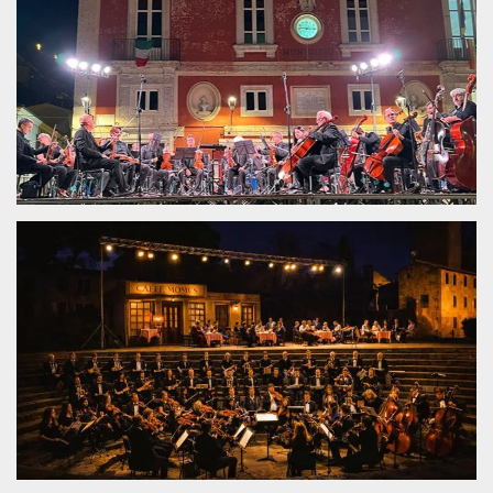
.oooh.events
browser accetti i
cookie.
PHPSESSID
Sessione
Cookie
PHP.net
generato da
oooh.events
applicazioni
basate sul
linguaggio PHP.
Si tratta di un
identificatore
generico
utilizzato per
mantenere le
variabili di
sessione utente.
Normalmente è
un numero
generato in
modo casuale, il
modo in cui
viene utilizzato
può essere
specifico per il
sito, ma un
buon esempio è
mantenere uno
stato di accesso
per un utente
tra le pagine.
m
1 anno 1
Questo cookie
Stripe