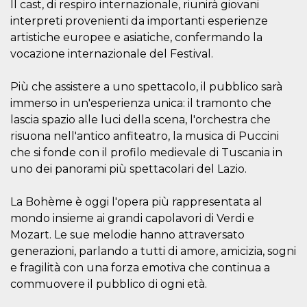
disabilitare 
.facebook.com
Il cast, di respiro internazionale, riunirà giovani
visualizzazi
delle inserz
interpreti provenienti da importanti esperienze
Meta in base
artistiche europee e asiatiche, confermando la
sue attività 
web di terzi
vocazione internazionale del Festival.
sb
2 anni
Identificazi
Meta
browser di
Platform Inc.
Più che assistere a uno spettacolo, il pubblico sarà
Facebook,
.facebook.com
autenticazi
immerso in un'esperienza unica: il tramonto che
marketing e 
cookie di
lascia spazio alle luci della scena, l'orchestra che
funzione spe
risuona nell'antico anfiteatro, la musica di Puccini
di Facebook
che si fonde con il profilo medievale di Tuscania in
usida
.facebook.com
Sessione
raccoglie
informazion
uno dei panorami più spettacolari del Lazio.
browser
dell'utente 
dell'identifi
La Bohème è oggi l'opera più rappresentata al
univoco, uti
per persona
mondo insieme ai grandi capolavori di Verdi e
la pubblicit
gli utenti
Mozart. Le sue melodie hanno attraversato
generazioni, parlando a tutti di amore, amicizia, sogni
xs
3 mesi
Utilizzato p
Meta
mantenere 
Platform Inc.
e fragilità con una forza emotiva che continua a
sessione
.facebook.com
commuovere il pubblico di ogni età.
__cf_bm
29 minuti
Questo coo
Cloudflare
58
viene utiliz
Inc.