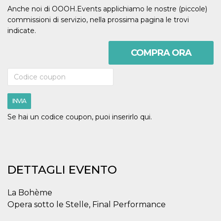
correttamente.
Anche noi di OOOH.Events applichiamo le nostre (piccole)
Storage declaration
commissioni di servizio, nella prossima pagina le trovi
indicate.
Storage
Nome
Descrizione
type
COMPRA ORA
fbssls_314278995690155
Session
storage
wpEmojiSettingsSupports
Session
storage
cn_uc__
Local
INVIA
storage
Se hai un codice coupon, puoi inserirlo qui.
DETTAGLI EVENTO
Provider /
Nome
Scadenza
Descrizione
Dominio
La Bohème
Opera sotto le Stelle, Final Performance
c_user
4
Cookie di a
Meta
settimane
utente. Può
Platform Inc.
2 giorni
essere di se
.facebook.com