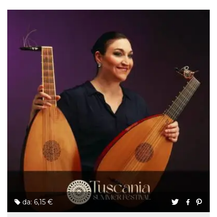
da: 6,15 €