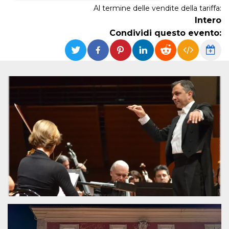
Al termine delle vendite della tariffa:
Necessari
Marketing
Intero
Condividi questo evento:
I cookie strettamente necessari o tecnici sono
indispensabili al funzionamento del sito. I
servizi qui presenti non potranno funzionare
senza.
Provider /
Nome
Scadenza
Descrizione
Dominio
cf_clearance
1 anno
Clearance
Cloudflare,
Cookie from
Inc.
CloudFlare
.oooh.events
stores the proof
of challenge
passed. It is
used to no
longer issue a
captcha or
jschallenge
challenge if
present. It is
required to
reach origin
server.
wordpress_test_cookie
Sessione
Cookie di
Automattic
Wordpress,
Inc.
verifica che il