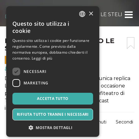
×
LA BOHEME OPERA SOTTO LE STELLE II
Questo sito utilizza i
ITALIAN
cookie
ENGLISH
LA BOHEME OPERA SOTTO LE
Questo sito utilizza i cookie per funzionare
regolarmente. Come previsto dalla
STELLE II
SPANISH
normativa europea, dobbiamo chiederti il
consenso.
Leggi di più
6 SETTEMBRE 2026 - 21:30
Musica, Eventi Live, Club
NECESSARI
Dopo il grande debutto, torna per un'unica replica
MARKETING
La Bohème di Giacomo Puccini. Ultima occasione
per vivere l'opera sotto le stelle nell'anfiteatro di
ACCETTA TUTTO
Torre Lavello, con orchestra dal vivo e cast
internazionale.
RIFIUTA TUTTO TRANNE I NECESSARI
Giorni
Ore
Minuti
Secondi
MOSTRA DETTAGLI