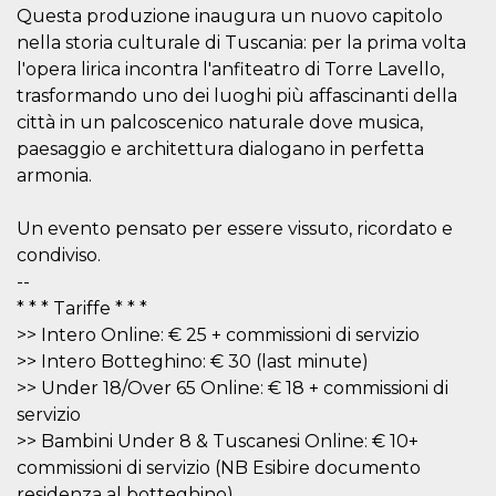
secondi
Cloudflare 
.hubspot.com
Questa produzione inaugura un nuovo capitolo
distinguere 
umani e bot
nella storia culturale di Tuscania: per la prima volta
vantaggioso 
l'opera lirica incontra l'anfiteatro di Torre Lavello,
sito Web, al
di effettuar
trasformando uno dei luoghi più affascinanti della
rapporti val
sull'utilizzo
città in un palcoscenico naturale dove musica,
proprio sit
paesaggio e architettura dialogano in perfetta
_cfuvid
.hubspot.com
Sessione
Questo coo
armonia.
viene utiliz
Cloudflare 
monitorare 
utenti attra
Un evento pensato per essere vissuto, ricordato e
le sessioni 
condiviso.
ottimizzare
l'esperienza
--
dell'utente
mantenendo
* * * Tariffe * * *
coerenza de
>> Intero Online: € 25 + commissioni di servizio
sessione e
fornendo se
>> Intero Botteghino: € 30 (last minute)
personalizza
>> Under 18/Over 65 Online: € 18 + commissioni di
YSC
Sessione
Questo cook
Google LLC
impostato 
servizio
.youtube.com
YouTube pe
>> Bambini Under 8 & Tuscanesi Online: € 10+
tenere tracc
delle
commissioni di servizio (NB Esibire documento
visualizzazi
video incorp
residenza al botteghino)