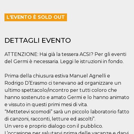
.oooh.events
browser accetti i
cookie.
L'EVENTO È SOLD OUT
PHPSESSID
Sessione
Cookie
PHP.net
generato da
oooh.events
applicazioni
basate sul
linguaggio PHP.
Si tratta di un
DETTAGLI EVENTO
identificatore
generico
utilizzato per
ATTENZIONE: Hai già la tessera ACSI? Per gli eventi
mantenere le
variabili di
del Germi è necessaria. Leggi le istruzioni in fondo.
sessione utente.
Normalmente è
un numero
Prima della chiusura estiva Manuel Agnelli e
generato in
modo casuale, il
Rodrigo D’Erasmo ci tenevano ad organizzare un
modo in cui
viene utilizzato
ultimo spettacolo/incontro per tutti coloro che
può essere
specifico per il
hanno sostenuto e amato Germi e lo hanno animato
sito, ma un
e vissuto in questi primi mesi di vita.
buon esempio è
mantenere uno
“Mettetevi scomodi” sarà un piccolo laboratorio fatto
stato di accesso
per un utente
di canzoni, racconti, letture ed ascolti”.
tra le pagine.
Un vero e proprio dialogo con il pubblico.
m
1 anno 1
Questo cookie
Stripe
L’occasione per salutarvi prima delle vacanze e darvi