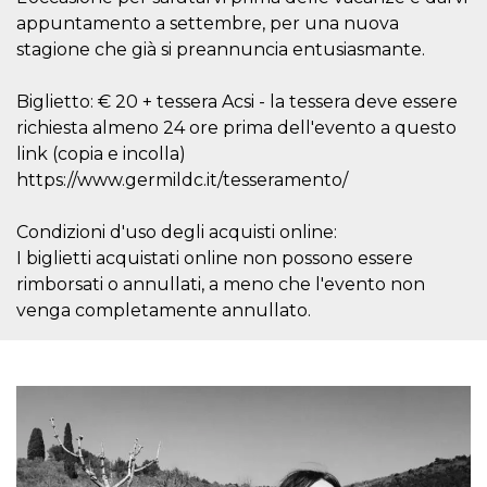
mese
viene
m.stripe.com
generalmente
appuntamento a settembre, per una nuova
utilizzato per le
stagione che già si preannuncia entusiasmante.
prestazioni e
l'ottimizzazione
dei servizi di
elaborazione
Biglietto: € 20 + tessera Acsi - la tessera deve essere
dei pagamenti,
facilitando la
richiesta almeno 24 ore prima dell'evento a questo
memorizzazione
link (copia e incolla)
dei contenuti
sul browser per
https://www.germildc.it/tesseramento/
rendere le
pagine più
veloci.
Condizioni d'uso degli acquisti online:
CookieScriptConsent
4
Questo cookie
CookieScript
I biglietti acquistati online non possono essere
settimane
viene utilizzato
oooh.events
2 giorni
dal servizio
rimborsati o annullati, a meno che l'evento non
Cookie-
Script.com per
venga completamente annullato.
ricordare le
preferenze di
consenso sui
cookie dei
visitatori. È
necessario che il
banner dei
cookie di
Cookie-
Script.com
funzioni