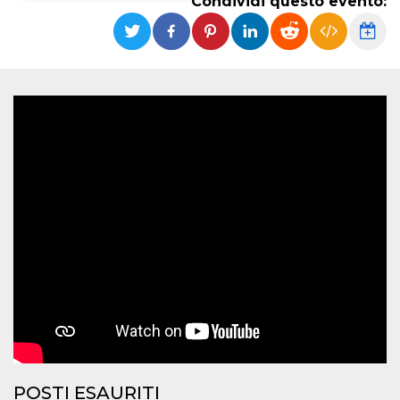
Condividi questo evento:
Necessari
Marketing
I cookie strettamente necessari o tecnici sono
indispensabili al funzionamento del sito. I
servizi qui presenti non potranno funzionare
senza.
Provider /
Nome
Scadenza
Descrizione
Dominio
cf_clearance
1 anno
Clearance
Cloudflare,
Cookie from
Inc.
CloudFlare
.oooh.events
stores the proof
of challenge
passed. It is
used to no
longer issue a
captcha or
jschallenge
challenge if
present. It is
required to
reach origin
server.
wordpress_test_cookie
Sessione
Cookie di
Automattic
Wordpress,
POSTI ESAURITI
Inc.
verifica che il