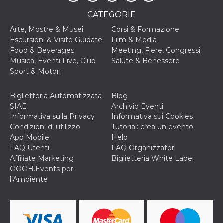
disabilitare 
.facebook.com
visualizzazi
CATEGORIE
delle inserz
Meta in base
sue attività 
Arte, Mostre & Musei
Corsi & Formazione
web di terzi
Escursioni & Visite Guidate
Film & Media
Food & Beverages
Meeting, Fiere, Congressi
sb
2 anni
Identificazi
Meta
browser di
Platform Inc.
Musica, Eventi Live, Club
Salute & Benessere
Facebook,
.facebook.com
Sport & Motori
autenticazi
marketing e 
cookie di
funzione spe
Biglietteria Automatizzata
Blog
di Facebook
SIAE
Archivio Eventi
usida
.facebook.com
Sessione
raccoglie
Informativa sulla Privacy
Informativa sui Cookies
informazion
Condizioni di utilizzo
Tutorial: crea un evento
browser
dell'utente 
App Mobile
Help
dell'identifi
FAQ Utenti
FAQ Organizzatori
univoco, uti
per persona
Affiliate Marketing
Biglietteria White Label
la pubblicit
OOOH.Events per
gli utenti
l’Ambiente
xs
3 mesi
Utilizzato p
Meta
mantenere 
Platform Inc.
sessione
.facebook.com
__cf_bm
29 minuti
Questo coo
Cloudflare
58
viene utiliz
Inc.