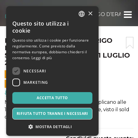
×
MANUEL AGNELLI E RODRIGO D’ERASMO IN:
Questo sito utilizza i
ITALIAN
cookie
ENGLISH
MANUEL AGNELLI E RODRIGO
Questo sito utilizza i cookie per funzionare
regolarmente. Come previsto dalla
D’ERASMO IN: METTETEVI
SPANISH
normativa europea, dobbiamo chiederti il
SCOMODI @GERMILDC – 21 LUGLIO
consenso.
Leggi di più
2019 – ORE 16:30
NECESSARI
21 LUGLIO 2019 - 16:30
MARKETING
VENDITE ONLINE TERMINATE
Musica, Eventi Live, Club
ACCETTA TUTTO
Manuel Agnelli e Rodrigo D’Erasmo replicano alle
16:30 l'evento conclusivo della stagione, visto il sold
RIFIUTA TUTTO TRANNE I NECESSARI
out dello spettacolo serale.
MOSTRA DETTAGLI