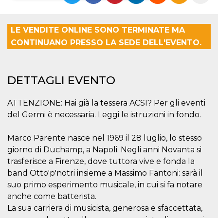
Necessari
Marketing
LE VENDITE ONLINE SONO TERMINATE MA
I cookie strettamente necessari o tecnici sono
CONTINUANO PRESSO LA SEDE DELL'EVENTO.
indispensabili al funzionamento del sito. I
servizi qui presenti non potranno funzionare
senza.
Provider /
Nome
Scadenza
Descrizione
DETTAGLI EVENTO
Dominio
cf_clearance
1 anno
Clearance
Cloudflare,
Cookie from
ATTENZIONE: Hai già la tessera ACSI? Per gli eventi
Inc.
CloudFlare
.oooh.events
del Germi è necessaria. Leggi le istruzioni in fondo.
stores the proof
of challenge
passed. It is
used to no
Marco Parente nasce nel 1969 il 28 luglio, lo stesso
longer issue a
giorno di Duchamp, a Napoli. Negli anni Novanta si
captcha or
jschallenge
trasferisce a Firenze, dove tuttora vive e fonda la
challenge if
present. It is
band Otto'p'notri insieme a Massimo Fantoni: sarà il
required to
reach origin
suo primo esperimento musicale, in cui si fa notare
server.
anche come batterista.
wordpress_test_cookie
Sessione
Cookie di
Automattic
La sua carriera di musicista, generosa e sfaccettata,
Wordpress,
Inc.
verifica che il