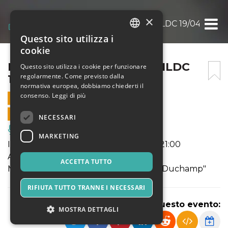
×
MARCO PARENTE @GERMILDC 19/04/2019
Questo sito utilizza i
ITALIAN
cookie
ENGLISH
MARCO PARENTE @GERMILDC
Questo sito utilizza i cookie per funzionare
regolarmente. Come previsto dalla
19/04/2019
SPANISH
normativa europea, dobbiamo chiederti il
consenso.
Leggi di più
19 APRILE 2019 - 21:00
VENDITE ONLINE TERMINATE
NECESSARI
Musica, Eventi Live, Club
MARKETING
Il 19 aprile 2019 - Inizio spettacolo ore 21:00
A SOLO: POE3 IS NOT DEAD - Live
ACCETTA TUTTO
Marco Parente "in collaborazione con Duchamp"
RIFIUTA TUTTO TRANNE I NECESSARI
Condividi questo evento:
MOSTRA DETTAGLI