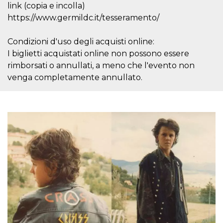
mese
viene
m.stripe.com
link (copia e incolla)
generalmente
utilizzato per le
https://www.germildc.it/tesseramento/
prestazioni e
l'ottimizzazione
dei servizi di
Condizioni d'uso degli acquisti online:
elaborazione
dei pagamenti,
I biglietti acquistati online non possono essere
facilitando la
memorizzazione
rimborsati o annullati, a meno che l'evento non
dei contenuti
venga completamente annullato.
sul browser per
rendere le
pagine più
veloci.
CookieScriptConsent
4
Questo cookie
CookieScript
settimane
viene utilizzato
oooh.events
2 giorni
dal servizio
Cookie-
Script.com per
ricordare le
preferenze di
consenso sui
cookie dei
visitatori. È
necessario che il
banner dei
cookie di
Cookie-
Script.com
funzioni