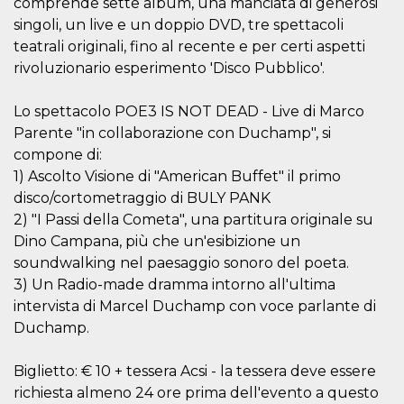
comprende sette album, una manciata di generosi
.oooh.events
browser accetti i
singoli, un live e un doppio DVD, tre spettacoli
cookie.
teatrali originali, fino al recente e per certi aspetti
PHPSESSID
Sessione
Cookie
PHP.net
generato da
oooh.events
rivoluzionario esperimento 'Disco Pubblico'.
applicazioni
basate sul
linguaggio PHP.
Lo spettacolo POE3 IS NOT DEAD - Live di Marco
Si tratta di un
identificatore
Parente "in collaborazione con Duchamp", si
generico
utilizzato per
compone di:
mantenere le
1) Ascolto Visione di "American Buffet" il primo
variabili di
sessione utente.
disco/cortometraggio di BULY PANK
Normalmente è
un numero
2) "I Passi della Cometa", una partitura originale su
generato in
Dino Campana, più che un'esibizione un
modo casuale, il
modo in cui
soundwalking nel paesaggio sonoro del poeta.
viene utilizzato
può essere
3) Un Radio-made dramma intorno all'ultima
specifico per il
sito, ma un
intervista di Marcel Duchamp con voce parlante di
buon esempio è
Duchamp.
mantenere uno
stato di accesso
per un utente
tra le pagine.
Biglietto: € 10 + tessera Acsi - la tessera deve essere
richiesta almeno 24 ore prima dell'evento a questo
m
1 anno 1
Questo cookie
Stripe