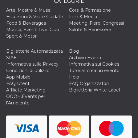
disabilitare 
CATEGORIE
.facebook.com
visualizzazi
delle inserz
Arte, Mostre & Musei
Corsi & Formazione
Meta in base
Escursioni & Visite Guidate
Film & Media
sue attività 
web di terzi
Food & Beverages
Meeting, Fiere, Congressi
Musica, Eventi Live, Club
Salute & Benessere
sb
2 anni
Identificazi
Meta
browser di
Platform Inc.
Sport & Motori
Facebook,
.facebook.com
autenticazi
marketing e 
Biglietteria Automatizzata
Blog
cookie di
funzione spe
SIAE
Archivio Eventi
di Facebook
Informativa sulla Privacy
Informativa sui Cookies
usida
.facebook.com
Sessione
raccoglie
Condizioni di utilizzo
Tutorial: crea un evento
informazion
App Mobile
Help
browser
dell'utente 
FAQ Utenti
FAQ Organizzatori
dell'identifi
Affiliate Marketing
Biglietteria White Label
univoco, uti
per persona
OOOH.Events per
la pubblicit
l’Ambiente
gli utenti
xs
3 mesi
Utilizzato p
Meta
mantenere 
Platform Inc.
sessione
.facebook.com
__cf_bm
29 minuti
Questo coo
Cloudflare
58
viene utiliz
Inc.