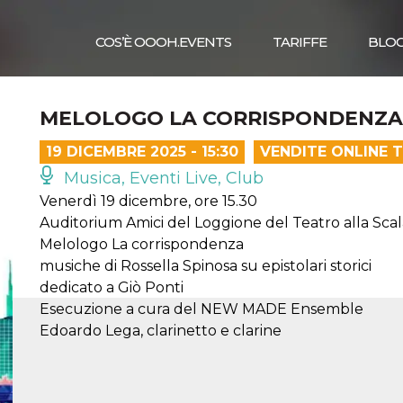
COS’È OOOH.EVENTS
TARIFFE
BLO
MELOLOGO LA CORRISPONDENZA
19 DICEMBRE 2025 - 15:30
VENDITE ONLINE 
Musica, Eventi Live, Club
Venerdì 19 dicembre, ore 15.30
Auditorium Amici del Loggione del Teatro alla Scal
Melologo La corrispondenza
musiche di Rossella Spinosa su epistolari storici
dedicato a Giò Ponti
Esecuzione a cura del NEW MADE Ensemble
Edoardo Lega, clarinetto e clarine