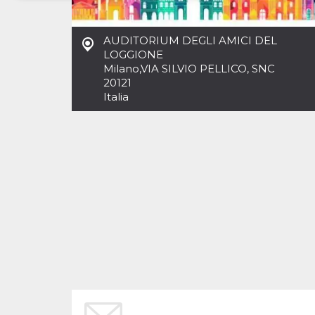
Necessari
Marketing
AUDITORIUM DEGLI AMICI DEL
I cookie strettamente necessari o tecnici sono
LOGGIONE
indispensabili al funzionamento del sito. I
Milano
,
VIA SILVIO PELLICO, SNC
servizi qui presenti non potranno funzionare
20121
senza.
Italia
Provider /
Nome
Scadenza
Descrizione
Dominio
cf_clearance
1 anno
Clearance
Cloudflare,
Cookie from
Inc.
CloudFlare
.oooh.events
stores the proof
of challenge
passed. It is
used to no
longer issue a
captcha or
jschallenge
challenge if
present. It is
required to
reach origin
server.
wordpress_test_cookie
Sessione
Cookie di
Automattic
Wordpress,
Inc.
verifica che il