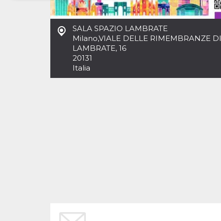
Necessari
Marketing
SALA SPAZIO LAMBRATE
I cookie strettamente necessari o tecnici sono
Milano
,
VIALE DELLE RIMEMBRANZE D
indispensabili al funzionamento del sito. I
LAMBRATE, 16
servizi qui presenti non potranno funzionare
20131
senza.
Italia
Provider /
Nome
Scadenza
Descrizione
Dominio
cf_clearance
1 anno
Clearance
Cloudflare,
Cookie from
Inc.
CloudFlare
.oooh.events
stores the proof
of challenge
passed. It is
used to no
longer issue a
captcha or
jschallenge
challenge if
present. It is
required to
reach origin
server.
wordpress_test_cookie
Sessione
Cookie di
Automattic
Wordpress,
Inc.
verifica che il