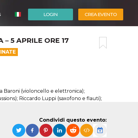
G
LOGIN
CREA EVENTO
ESPAÑOL
 5 APRILE ORE 17
ENGLISH
INATE
a Baroni (violoncello e elettronica);
ssions); Riccardo Luppi (saxofono e flauti);
Condividi questo evento: