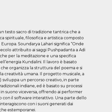
 testo sacro di tradizione tantrica che a
ca spirituale, filosofica e artistica composto
ed Europa. Soundarya Lahari significa “Onde
 Secolo attribuito ai saggi Pushpadanta a Adi
che per la meditazione e una specifica
ell’energia Kundalini. Il lavoro è basato
a che organizza la struttura del poema e si
no la creatività umana. Il progetto musicale, a
) sviluppa un percorso creativo, in parte
adizionali indiane, ed è basato su processi
i in suono viceversa, offrendo ai performer
p con il software interattivo. Una parte dello
nteragiscono con i suoni generati dai
i che estemporanei.