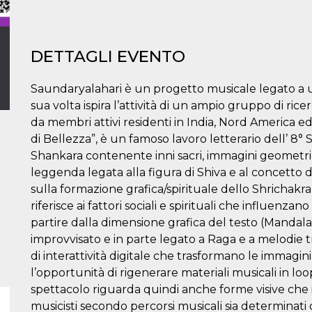
DETTAGLI EVENTO
I
Saundaryalahari è un progetto musicale legato a un
sua volta ispira l’attività di un ampio gruppo di ricer
da membri attivi residenti in India, Nord America 
di Bellezza”, è un famoso lavoro letterario dell’ 8°
Shankara contenente inni sacri, immagini geometri
leggenda legata alla figura di Shiva e al concetto d
sulla formazione grafica/spirituale dello Shrichakr
riferisce ai fattori sociali e spirituali che influenza
partire dalla dimensione grafica del testo (Mandala
improvvisato e in parte legato a Raga e a melodie tr
di interattività digitale che trasformano le immagin
l’opportunità di rigenerare materiali musicali in loo
spettacolo riguarda quindi anche forme visive che i
musicisti secondo percorsi musicali sia determinat