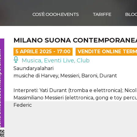
COS’È OOOH.EVENTS
TARIFFE
BLO
MILANO SUONA CONTEMPORANEA –
5 APRILE 2025 - 17:00
VENDITE ONLINE TERM
Musica, Eventi Live, Club
Saundaryalahari
musiche di Harvey, Messieri, Baroni, Durant
Interpreti: Yati Durant (tromba e elettronica); Nicol
Massimiliano Messieri (elettronica, gong e toy percu
Federic