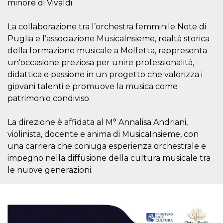
.oooh.events
minore di Vivaldi.
browser accetti i
cookie.
La collaborazione tra l’orchestra femminile Note di
PHPSESSID
Sessione
Cookie
PHP.net
generato da
oooh.events
Puglia e l’associazione MusicaInsieme, realtà storica
applicazioni
basate sul
della formazione musicale a Molfetta, rappresenta
linguaggio PHP.
un’occasione preziosa per unire professionalità,
Si tratta di un
identificatore
didattica e passione in un progetto che valorizza i
generico
utilizzato per
giovani talenti e promuove la musica come
mantenere le
patrimonio condiviso.
variabili di
sessione utente.
Normalmente è
un numero
La direzione è affidata al M° Annalisa Andriani,
generato in
modo casuale, il
violinista, docente e anima di MusicaInsieme, con
modo in cui
una carriera che coniuga esperienza orchestrale e
viene utilizzato
può essere
impegno nella diffusione della cultura musicale tra
specifico per il
sito, ma un
le nuove generazioni.
buon esempio è
mantenere uno
stato di accesso
per un utente
tra le pagine.
m
1 anno 1
Questo cookie
Stripe