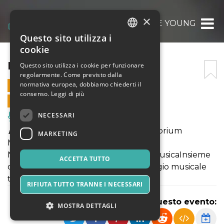
×
NOTE INSIEME YOUNG
Questo sito utilizza i
ITALIAN
cookie
ENGLISH
NOTE INSIEME YOUNG
Questo sito utilizza i cookie per funzionare
regolarmente. Come previsto dalla
SPANISH
normativa europea, dobbiamo chiederti il
11 OTTOBRE 2025 - 20:30
consenso.
Leggi di più
VENDITE ONLINE TERMINATE
NECESSARI
Musica, Eventi Live, Club
🎶 Sabato 11 ottobre, ore 20.30 – Auditorium
MARKETING
Madonna della Rosa (Molfetta).
NOTE INSIEME YOUNG: l’Orchestra MusicaInsieme
ACCETTA TUTTO
diretta da Annalisa Andriani in un viaggio musicale
tra Vivaldi, Respighi, Gardel e Bregović.
RIFIUTA TUTTO TRANNE I NECESSARI
Condividi questo evento:
MOSTRA DETTAGLI