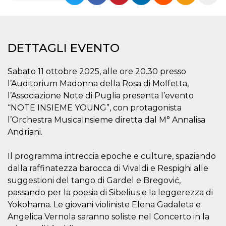
Necessari
Marketing
I cookie strettamente necessari o tecnici sono
indispensabili al funzionamento del sito. I
DETTAGLI EVENTO
servizi qui presenti non potranno funzionare
senza.
Sabato 11 ottobre 2025, alle ore 20.30 presso
Provider /
Nome
Scadenza
Descrizione
l’Auditorium Madonna della Rosa di Molfetta,
Dominio
l’Associazione Note di Puglia presenta l’evento
cf_clearance
1 anno
Clearance
Cloudflare,
Cookie from
Inc.
“NOTE INSIEME YOUNG”, con protagonista
CloudFlare
.oooh.events
l’Orchestra MusicaInsieme diretta dal M° Annalisa
stores the proof
of challenge
Andriani.
passed. It is
used to no
longer issue a
captcha or
Il programma intreccia epoche e culture, spaziando
jschallenge
dalla raffinatezza barocca di Vivaldi e Respighi alle
challenge if
present. It is
suggestioni del tango di Gardel e Bregović,
required to
reach origin
passando per la poesia di Sibelius e la leggerezza di
server.
Yokohama. Le giovani violiniste Elena Gadaleta e
wordpress_test_cookie
Sessione
Cookie di
Automattic
Angelica Vernola saranno soliste nel Concerto in la
Wordpress,
Inc.
verifica che il