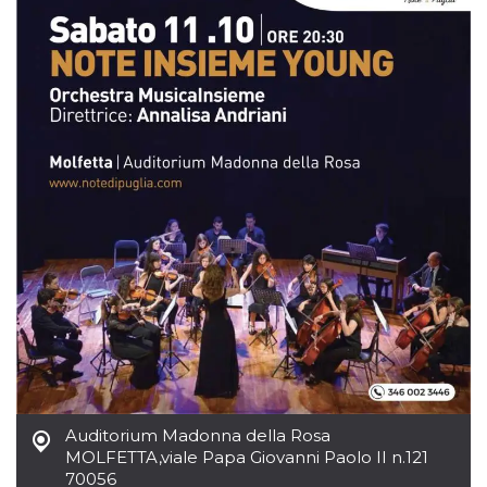
mese
viene
m.stripe.com
generalmente
utilizzato per le
prestazioni e
l'ottimizzazione
dei servizi di
elaborazione
dei pagamenti,
facilitando la
memorizzazione
dei contenuti
sul browser per
rendere le
pagine più
veloci.
CookieScriptConsent
4
Questo cookie
CookieScript
settimane
viene utilizzato
oooh.events
2 giorni
dal servizio
Cookie-
Script.com per
ricordare le
preferenze di
consenso sui
cookie dei
visitatori. È
necessario che il
banner dei
cookie di
Auditorium Madonna della Rosa
Cookie-
MOLFETTA
,
viale Papa Giovanni Paolo II n.121
Script.com
funzioni
70056