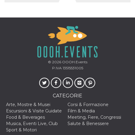
privacy,
garantendo 
loro prefer
siano onora
nelle sessio
future.
__Secure-ROLLOUT_TOKEN
.youtube.com
5 mesi 4
Utilizzato d
settimane
YouTube pe
gestire
l'implement
e la
sperimenta
delle funzio
© 2026
OOOH.Events
Aiuta Googl
controllare 
P.IVA 13515531005
nuove
funzionalità
modifiche
dell'interfac
vengono mo
agli utenti
CATEGORIE
nell'ambito 
e
Arte, Mostre & Musei
Corsi & Formazione
implementa
graduali,
Escursioni & Visite Guidate
Film & Media
garantendo
Food & Beverages
Meeting, Fiere, Congressi
un'esperien
coerente pe
Musica, Eventi Live, Club
Salute & Benessere
determinat
Sport & Motori
utente dura
esperiment